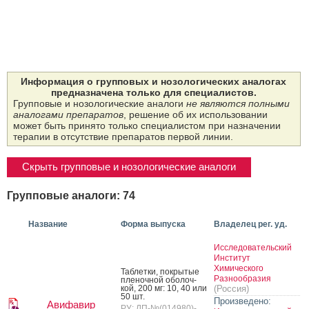
Информация о групповых и нозологических аналогах
предназначена только для специалистов.
Групповые и нозологические аналоги
не являются полными
аналогами препаратов
, решение об их использовании
может быть принято только специалистом при назначении
терапии в отсутствие препаратов первой линии.
Скрыть групповые и нозологические аналоги
Групповые аналоги: 74
Название
Форма выпуска
Владелец рег. уд.
Исследовательский
Институт
Химического
Таб­летки, пок­ры­тые
Разнообразия
пле­ноч­ной обо­лоч­
кой, 200 мг: 10, 40 или
(Россия)
50 шт.
Произведено:
Авифавир
РУ: ЛП-№(014980)-