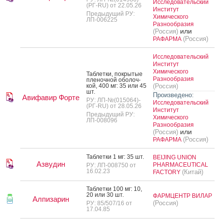
Исследовательский
(РГ-RU) от 22.05.26
Институт
Предыдущий РУ:
Химического
ЛП-006225
Разнообразия
или
(Россия)
(Россия)
РАФАРМА
Исследовательский
Институт
Химического
Таб­летки, пок­ры­тые
Разнообразия
пле­ноч­ной обо­лоч­
кой, 400 мг: 35 или 45
(Россия)
шт.
Произведено:
Авифавир Форте
РУ: ЛП-№(015064)-
Исследовательский
(РГ-RU) от 28.05.26
Институт
Предыдущий РУ:
Химического
ЛП-008096
Разнообразия
или
(Россия)
(Россия)
РАФАРМА
Таб­летки 1 мг: 35 шт.
BEIJING UNION
Азвудин
PHARMACEUTICAL
РУ: ЛП-008750 от
16.02.23
(Китай)
FACTORY
Таб­летки 100 мг: 10,
20 или 30 шт.
ФАРМЦЕНТР ВИЛАР
Алпизарин
(Россия)
РУ: 85/507/16 от
17.04.85