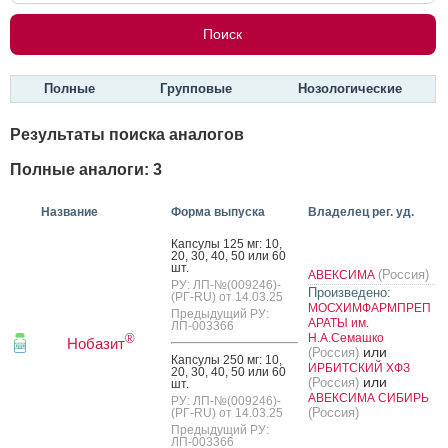
Полные
Групповые
Нозологические
Результаты поиска аналогов
Полные аналоги: 3
Название
Форма выпуска
Владелец рег. уд.
Кап­су­лы 125 мг: 10,
20, 30, 40, 50 или 60
шт.
(Россия)
АВЕКСИМА
РУ: ЛП-№(009246)-
Произведено:
(РГ-RU) от 14.03.25
МОСХИМФАРМПРЕП
Предыдущий РУ:
АРАТЫ им.
ЛП-003366
Н.А.Семашко
®
Нобазит
или
(Россия)
Кап­су­лы 250 мг: 10,
ИРБИТСКИЙ ХФЗ
20, 30, 40, 50 или 60
или
(Россия)
шт.
АВЕКСИМА СИБИРЬ
РУ: ЛП-№(009246)-
(Россия)
(РГ-RU) от 14.03.25
Предыдущий РУ:
ЛП-003366