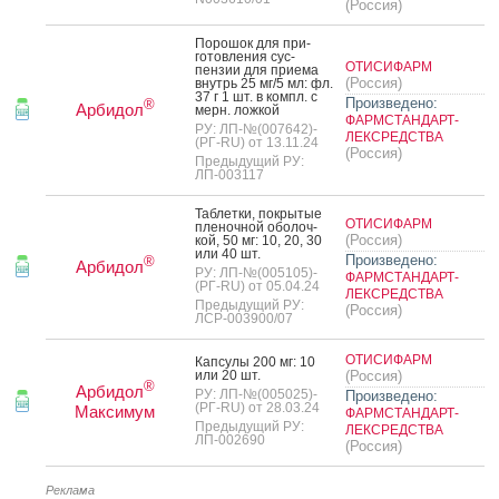
(Россия)
По­рошок для при­
готов­ле­ния сус­
ОТИСИФАРМ
пензии для при­ема
(Россия)
внутрь 25 мг/5 мл: фл.
37 г 1 шт. в компл. с
Произведено:
®
Арбидол
мерн. лож­кой
ФАРМСТАНДАРТ-
РУ: ЛП-№(007642)-
ЛЕКСРЕДСТВА
(РГ-RU) от 13.11.24
(Россия)
Предыдущий РУ:
ЛП-003117
Таб­летки, пок­ры­тые
ОТИСИФАРМ
пле­ноч­ной обо­лоч­
(Россия)
кой, 50 мг: 10, 20, 30
или 40 шт.
Произведено:
®
Арбидол
РУ: ЛП-№(005105)-
ФАРМСТАНДАРТ-
(РГ-RU) от 05.04.24
ЛЕКСРЕДСТВА
Предыдущий РУ:
(Россия)
ЛСР-003900/07
ОТИСИФАРМ
Кап­су­лы 200 мг: 10
или 20 шт.
(Россия)
®
Арбидол
РУ: ЛП-№(005025)-
Произведено:
(РГ-RU) от 28.03.24
Максимум
ФАРМСТАНДАРТ-
Предыдущий РУ:
ЛЕКСРЕДСТВА
ЛП-002690
(Россия)
Реклама