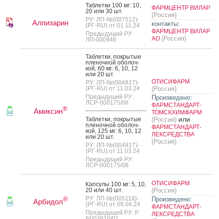
Таб­летки 100 мг: 10,
ФАРМЦЕНТР ВИЛАР
20 или 30 шт.
(Россия)
РУ: ЛП-№(007512)-
Алпизарин
контакты:
(РГ-RU) от 01.11.24
ФАРМЦЕНТР ВИЛАР
Предыдущий РУ:
(Россия)
АО
ЛП-000946
Таб­летки, пок­ры­тые
пле­ноч­ной обо­лоч­
кой, 60 мг: 6, 10, 12
или 20 шт.
ОТИСИФАРМ
РУ: ЛП-№(004817)-
(РГ-RU) от 11.03.24
(Россия)
Предыдущий РУ:
Произведено:
ЛСР-000175/08
ФАРМСТАНДАРТ-
®
Амиксин
ТОМСКХИМФАРМ
или
Таб­летки, пок­ры­тые
(Россия)
пле­ноч­ной обо­лоч­
ФАРМСТАНДАРТ-
кой, 125 мг: 6, 10, 12
ЛЕКСРЕДСТВА
или 20 шт.
(Россия)
РУ: ЛП-№(004817)-
(РГ-RU) от 11.03.24
Предыдущий РУ:
ЛСР-000175/08
ОТИСИФАРМ
Кап­су­лы 100 мг: 5, 10,
20 или 40 шт.
(Россия)
РУ: ЛП-№(005118)-
Произведено:
®
Арбидол
(РГ-RU) от 09.04.24
ФАРМСТАНДАРТ-
Предыдущий РУ: Р
ЛЕКСРЕДСТВА
N003610/01