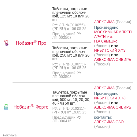
Таб­летки, пок­ры­тые
пле­ноч­ной обо­лоч­
кой, 125 мг: 10 или 20
шт.
(Россия)
АВЕКСИМА
РУ: ЛП-№(010055)-
Произведено:
(РГ-RU) от 06.05.25
МОСХИМФАРМПРЕП
Предыдущий РУ:
АРАТЫ им.
ЛП-003508
Н.А.Семашко
®
Нобазит
Про
или
(Россия)
Таб­летки, пок­ры­тые
ИРБИТСКИЙ ХФЗ
пле­ноч­ной обо­лоч­
или
(Россия)
кой, 250 мг: 10 или 20
шт.
АВЕКСИМА СИБИРЬ
(Россия)
РУ: ЛП-№(010055)-
(РГ-RU) от 06.05.25
Предыдущий РУ:
ЛП-003508
(Россия)
АВЕКСИМА
Таб­летки, пок­ры­тые
Произведено:
пле­ноч­ной обо­лоч­
ИРБИТСКИЙ ХФЗ
кой, 500 мг: 10, 20, 30,
или
(Россия)
40 или 50 шт.
®
Нобазит
Форте
АВЕКСИМА СИБИРЬ
РУ: ЛП-№(010211)-
(Россия)
(РГ-RU) от 19.05.25
контакты:
Предыдущий РУ:
ЛП-006416
АВЕКСИМА ОАО
(Россия)
Реклама