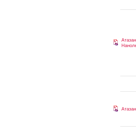
Атазан
Нанол
Атазан