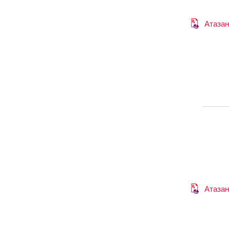
Атазан
Атазан