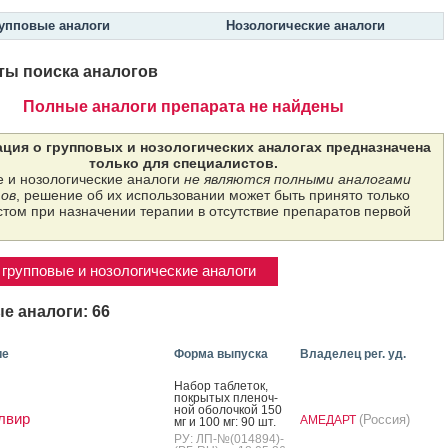
упповые аналоги
Нозологические аналоги
ты поиска аналогов
Полные аналоги препарата не найдены
ция о групповых и нозологических аналогах предназначена
только для специалистов.
 и нозологические аналоги
не являются полными аналогами
ов
, решение об их использовании может быть принято только
том при назначении терапии в отсутствие препаратов первой
групповые и нозологические аналоги
е аналоги: 66
ие
Форма выпуска
Владелец рег. уд.
На­бор таб­ле­ток,
пок­ры­тых пле­ноч­
ной обо­лоч­кой 150
лвир
(Россия)
АМЕДАРТ
мг и 100 мг: 90 шт.
РУ: ЛП-№(014894)-