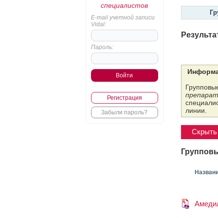
специалистов
Гр
E-mail учетной записи
Vidal:
Результа
Пароль:
Информа
Групповые
препарат
Регистрация
специалис
линии.
Забыли пароль?
Скрыть 
Групповы
Назван
Амеди