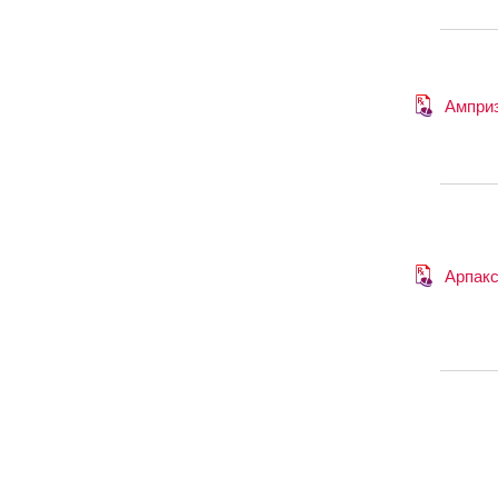
Ампри
Арпак