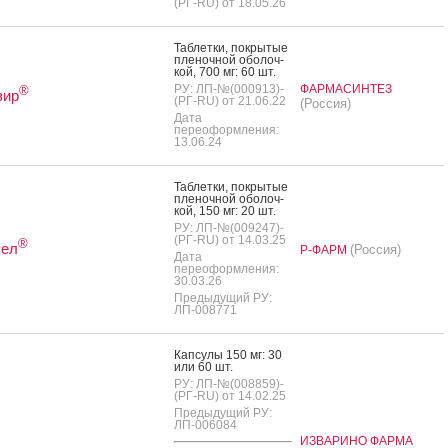
(РГ-RU) от 18.05.26
Таб­летки, пок­ры­тые
пле­ноч­ной обо­лоч­
кой, 700 мг: 60 шт.
РУ: ЛП-№(000913)-
ФАРМАСИНТЕЗ
®
зир
(РГ-RU) от 21.06.22
(Россия)
Дата
переоформления:
13.06.24
Таб­летки, пок­ры­тые
пле­ноч­ной обо­лоч­
кой, 150 мг: 20 шт.
РУ: ЛП-№(009247)-
(РГ-RU) от 14.03.25
®
сел
(Россия)
Р-ФАРМ
Дата
переоформления:
30.03.26
Предыдущий РУ:
ЛП-008771
Кап­су­лы 150 мг: 30
или 60 шт.
РУ: ЛП-№(008859)-
(РГ-RU) от 14.02.25
Предыдущий РУ:
ЛП-006084
ИЗВАРИНО ФАРМА