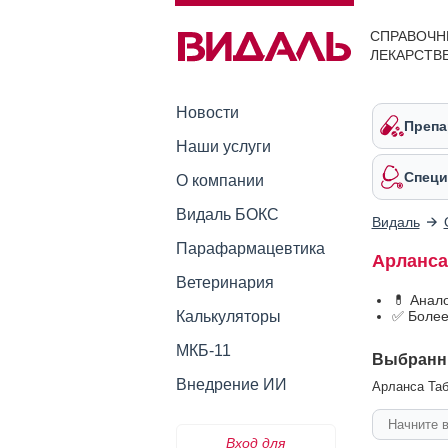
СПРАВОЧН
ЛЕКАРСТВ
Новости
Препа
Наши услуги
Специ
О компании
Видаль БОКС
Видаль
Парафармацевтика
Арланса
Ветеринария
💊 Анал
Калькуляторы
✅ Более
МКБ-11
Выбранн
Внедрение ИИ
Арланса Таб
Вход для