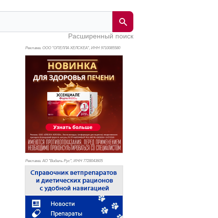
Расширенный поиск
Реклама. ООО "ОПЕЛЛА ХЕЛСКЕА", ИНН 971
0085580
Реклама. АО "Видаль Рус", ИНН 772
8043605