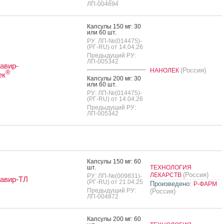
ЛП-004694
Кап­су­лы 150 мг: 30
или 60 шт.
РУ: ЛП-№(014475)-
(РГ-RU) от 14.04.26
Предыдущий РУ:
ЛП-005342
авир-
(Россия)
НАНОЛЕК
®
ек
Кап­су­лы 200 мг: 30
или 60 шт.
РУ: ЛП-№(014475)-
(РГ-RU) от 14.04.26
Предыдущий РУ:
ЛП-005342
Кап­су­лы 150 мг: 60
шт.
ТЕХНОЛОГИЯ
(Россия)
ЛЕКАРСТВ
РУ: ЛП-№(009831)-
авир-ТЛ
(РГ-RU) от 21.04.25
Произведено:
Р-ФАРМ
Предыдущий РУ:
(Россия)
ЛП-004872
Кап­су­лы 200 мг: 60