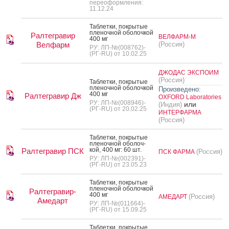
переоформления:
11.12.24
Таб­летки, пок­ры­тые
пле­ноч­ной обо­лоч­кой
Ралтегравир
ВЕЛФАРМ-М
400 мг
Велфарм
(Россия)
РУ: ЛП-№(008762)-
(РГ-RU) от 10.02.25
ДЖОДАС ЭКСПОИМ
(Россия)
Таб­летки, пок­ры­тые
пле­ноч­ной обо­лоч­кой
Произведено:
400 мг
Ралтегравир Дж
OXFORD Laboratories
РУ: ЛП-№(008946)-
или
(Индия)
(РГ-RU) от 20.02.25
ИНТЕРФАРМА
(Россия)
Таб­летки, пок­ры­тые
пле­ноч­ной обо­лоч­
кой, 400 мг: 60 шт.
Ралтегравир ПСК
(Россия)
ПСК ФАРМА
РУ: ЛП-№(002391)-
(РГ-RU) от 23.05.23
Таб­летки, пок­ры­тые
пле­ноч­ной обо­лоч­кой
Ралтегравир-
400 мг
(Россия)
АМЕДАРТ
Амедарт
РУ: ЛП-№(011664)-
(РГ-RU) от 15.09.25
Таб­летки, пок­ры­тые