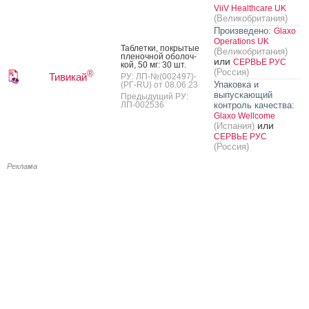
ViiV Healthcare UK
(Великобритания)
Произведено:
Glaxo
Operations UK
Таб­летки, пок­ры­тые
(Великобритания)
пле­ноч­ной обо­лоч­
или
СЕРВЬЕ РУС
кой, 50 мг: 30 шт.
(Россия)
®
Тивикай
РУ: ЛП-№(002497)-
Упаковка и
(РГ-RU) от 08.06.23
выпускающий
Предыдущий РУ:
ЛП-002536
контроль качества:
Glaxo Wellcome
или
(Испания)
СЕРВЬЕ РУС
(Россия)
Реклама