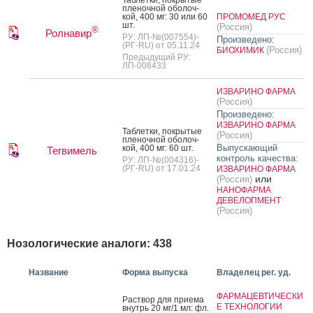
пле­ноч­ной обо­лоч­
кой, 400 мг: 30 или 60
ПРОМОМЕД РУС
шт.
(Россия)
®
Ролнавир
РУ: ЛП-№(007554)-
Произведено:
(РГ-RU) от 05.11.24
(Россия)
БИОХИМИК
Предыдущий РУ:
ЛП-008433
ИЗВАРИНО ФАРМА
(Россия)
Произведено:
ИЗВАРИНО ФАРМА
Таб­летки, пок­ры­тые
(Россия)
пле­ноч­ной обо­лоч­
Выпускающий
кой, 400 мг: 60 шт.
Тегвимель
контроль качества:
РУ: ЛП-№(004316)-
(РГ-RU) от 17.01.24
ИЗВАРИНО ФАРМА
или
(Россия)
НАНОФАРМА
ДЕВЕЛОПМЕНТ
(Россия)
Нозологические аналоги: 438
Название
Форма выпуска
Владелец рег. уд.
ФАРМАЦЕВТИЧЕСКИ
Рас­твор для при­ема
Е ТЕХНОЛОГИИ
внутрь 20 мг/1 мл: фл.