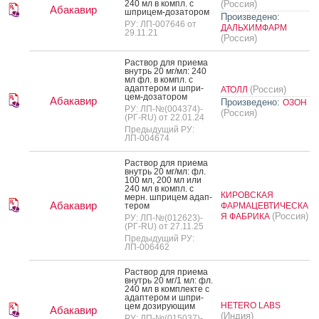
240 мл в компл. с
(Россия)
Абакавир
шпри­цем-до­зато­ром
Произведено:
РУ: ЛП-007646 от
ДАЛЬХИМФАРМ
29.11.21
(Россия)
Рас­твор для при­ема
внутрь 20 мг/мл: 240
мл фл. в компл. с
адап­те­ром и шпри­
(Россия)
АТОЛЛ
цем-до­зато­ром
Абакавир
Произведено:
ОЗОН
РУ: ЛП-№(004374)-
(Россия)
(РГ-RU) от 22.01.24
Предыдущий РУ:
ЛП-004674
Рас­твор для при­ема
внутрь 20 мг/мл: фл.
100 мл, 200 мл или
240 мл в компл. с
КИРОВСКАЯ
мерн. шпри­цем адап­
Абакавир
те­ром
ФАРМАЦЕВТИЧЕСКА
(Россия)
Я ФАБРИКА
РУ: ЛП-№(012623)-
(РГ-RU) от 27.11.25
Предыдущий РУ:
ЛП-006462
Рас­твор для при­ема
внутрь 20 мг/1 мл: фл.
240 мл в ком­плек­те с
адап­те­ром и шпри­
HETERO LABS
цем до­зиру­ющим
Абакавир
(Индия)
РУ: ЛП-№(015037)-