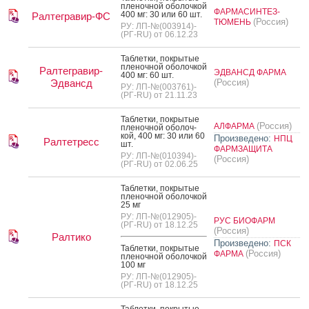
пле­ноч­ной обо­лоч­кой
ФАРМАСИНТЕЗ-
400 мг: 30 или 60 шт.
Ралтегравир-ФС
(Россия)
ТЮМЕНЬ
РУ: ЛП-№(003914)-
(РГ-RU) от 06.12.23
Таб­летки, пок­ры­тые
пле­ноч­ной обо­лоч­кой
Ралтегравир-
ЭДВАНСД ФАРМА
400 мг: 60 шт.
Эдвансд
(Россия)
РУ: ЛП-№(003761)-
(РГ-RU) от 21.11.23
Таб­летки, пок­ры­тые
(Россия)
АЛФАРМА
пле­ноч­ной обо­лоч­
кой, 400 мг: 30 или 60
Произведено:
НПЦ
Ралтетресс
шт.
ФАРМЗАЩИТА
РУ: ЛП-№(010394)-
(Россия)
(РГ-RU) от 02.06.25
Таб­летки, пок­ры­тые
пле­ноч­ной обо­лоч­кой
25 мг
РУ: ЛП-№(012905)-
РУС БИОФАРМ
(РГ-RU) от 18.12.25
(Россия)
Ралтико
Произведено:
ПСК
Таб­летки, пок­ры­тые
(Россия)
ФАРМА
пле­ноч­ной обо­лоч­кой
100 мг
РУ: ЛП-№(012905)-
(РГ-RU) от 18.12.25
Таб­летки, пок­ры­тые