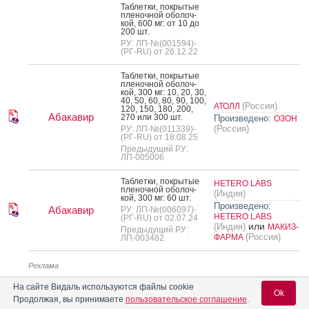
Таб­летки, пок­ры­тые
пле­ноч­ной обо­лоч­
кой, 600 мг: от 10 до
200 шт.
РУ: ЛП-№(001594)-
(РГ-RU) от 26.12.22
Таб­летки, пок­ры­тые
пле­ноч­ной обо­лоч­
кой, 300 мг: 10, 20, 30,
40, 50, 60, 80, 90, 100,
(Россия)
АТОЛЛ
120, 150, 180, 200,
Абакавир
270 или 300 шт.
Произведено:
ОЗОН
(Россия)
РУ: ЛП-№(011339)-
(РГ-RU) от 18.08.25
Предыдущий РУ:
ЛП-005006
Таб­летки, пок­ры­тые
HETERO LABS
пле­ноч­ной обо­лоч­
(Индия)
кой, 300 мг: 60 шт.
Произведено:
Абакавир
РУ: ЛП-№(006097)-
HETERO LABS
(РГ-RU) от 02.07.24
или
(Индия)
МАКИЗ-
Предыдущий РУ:
(Россия)
ФАРМА
ЛП-003482
Реклама
На сайте Видаль используются файлы cookie
Ok
Продолжая, вы принимаете
пользовательское соглашение
.