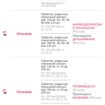
Предыдущий РУ:
ЛП-007348
Таб­летки, пок­ры­тые
пле­ноч­ной обо­лоч­
кой, 150 мг: 20, 30, 40,
60 или 120 шт.
ФАРМАЦЕВТИЧЕСКИ
РУ: ЛП-007482 от
Е ТЕХНОЛОГИИ
11.10.21
(Россия)
Абакавир
Произведено:
Таб­летки, пок­ры­тые
ДАЛЬХИМФАРМ
пле­ноч­ной обо­лоч­
(Россия)
кой, 300 мг: 30, 60, 90
или 120 шт.
РУ: ЛП-007482 от
11.10.21
Таб­летки, пок­ры­тые
пле­ноч­ной обо­лоч­
кой, 150 мг: от 10 до
200 шт.
РУ: ЛП-№(001594)-
(РГ-RU) от 26.12.22
Таб­летки, пок­ры­тые
ПРОМОМЕД РУС
пле­ноч­ной обо­лоч­
кой, 300 мг: от 10 до
(Россия)
Абакавир
200 шт.
Произведено:
РУ: ЛП-№(001594)-
(Россия)
БИОХИМИК
(РГ-RU) от 26.12.22