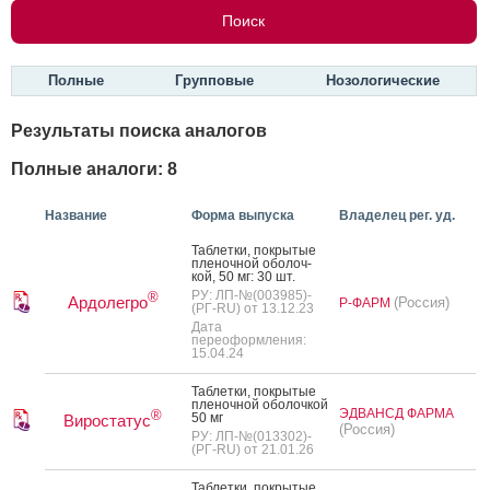
Полные
Групповые
Нозологические
Результаты поиска аналогов
Полные аналоги: 8
Название
Форма выпуска
Владелец рег. уд.
Таб­летки, пок­ры­тые
пле­ноч­ной обо­лоч­
кой, 50 мг: 30 шт.
РУ: ЛП-№(003985)-
®
Ардолегро
(Россия)
Р-ФАРМ
(РГ-RU) от 13.12.23
Дата
переоформления:
15.04.24
Таб­летки, пок­ры­тые
пле­ноч­ной обо­лоч­кой
ЭДВАНСД ФАРМА
®
50 мг
Виростатус
(Россия)
РУ: ЛП-№(013302)-
(РГ-RU) от 21.01.26
Таб­летки, пок­ры­тые