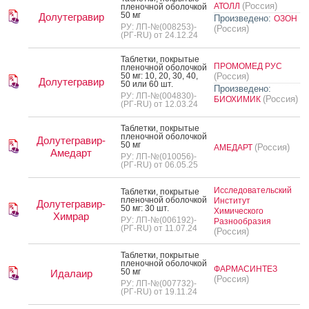
(Россия)
АТОЛЛ
пле­ноч­ной обо­лоч­кой
50 мг
Долутегравир
Произведено:
ОЗОН
РУ: ЛП-№(008253)-
(Россия)
(РГ-RU) от 24.12.24
Таб­летки, пок­ры­тые
ПРОМОМЕД РУС
пле­ноч­ной обо­лоч­кой
50 мг: 10, 20, 30, 40,
(Россия)
Долутегравир
50 или 60 шт.
Произведено:
РУ: ЛП-№(004830)-
(Россия)
БИОХИМИК
(РГ-RU) от 12.03.24
Таб­летки, пок­ры­тые
пле­ноч­ной обо­лоч­кой
Долутегравир-
50 мг
(Россия)
АМЕДАРТ
Амедарт
РУ: ЛП-№(010056)-
(РГ-RU) от 06.05.25
Исследовательский
Таб­летки, пок­ры­тые
пле­ноч­ной обо­лоч­кой
Институт
Долутегравир-
50 мг: 30 шт.
Химического
Химрар
РУ: ЛП-№(006192)-
Разнообразия
(РГ-RU) от 11.07.24
(Россия)
Таб­летки, пок­ры­тые
пле­ноч­ной обо­лоч­кой
ФАРМАСИНТЕЗ
50 мг
Идалаир
(Россия)
РУ: ЛП-№(007732)-
(РГ-RU) от 19.11.24