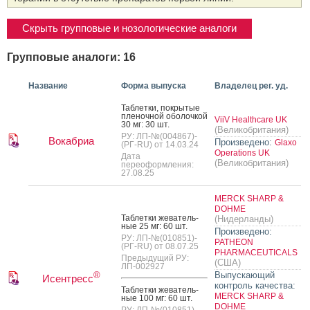
Скрыть групповые и нозологические аналоги
Групповые аналоги: 16
Название
Форма выпуска
Владелец рег. уд.
Таб­летки, пок­ры­тые
пле­ноч­ной обо­лоч­кой
ViiV Healthcare UK
30 мг: 30 шт.
(Великобритания)
РУ: ЛП-№(004867)-
Вокабриа
Произведено:
Glaxo
(РГ-RU) от 14.03.24
Operations UK
Дата
(Великобритания)
переоформления:
27.08.25
MERCK SHARP &
DOHME
Таб­летки же­ватель­
(Нидерланды)
ные 25 мг: 60 шт.
Произведено:
РУ: ЛП-№(010851)-
PATHEON
(РГ-RU) от 08.07.25
PHARMACEUTICALS
Предыдущий РУ:
(США)
ЛП-002927
Выпускающий
®
Исентресс
контроль качества:
Таб­летки же­ватель­
MERCK SHARP &
ные 100 мг: 60 шт.
DOHME
РУ: ЛП-№(010851)-