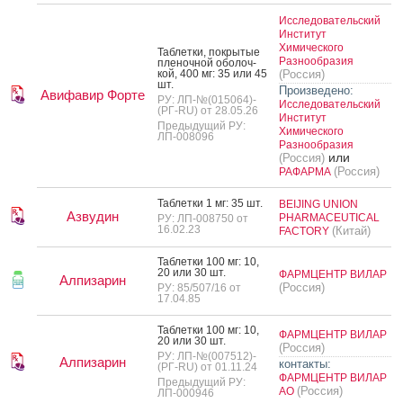
Исследовательский
Институт
Химического
Таб­летки, пок­ры­тые
Разнообразия
пле­ноч­ной обо­лоч­
кой, 400 мг: 35 или 45
(Россия)
шт.
Произведено:
Авифавир Форте
РУ: ЛП-№(015064)-
Исследовательский
(РГ-RU) от 28.05.26
Институт
Предыдущий РУ:
Химического
ЛП-008096
Разнообразия
или
(Россия)
(Россия)
РАФАРМА
Таб­летки 1 мг: 35 шт.
BEIJING UNION
Азвудин
PHARMACEUTICAL
РУ: ЛП-008750 от
16.02.23
(Китай)
FACTORY
Таб­летки 100 мг: 10,
20 или 30 шт.
ФАРМЦЕНТР ВИЛАР
Алпизарин
(Россия)
РУ: 85/507/16 от
17.04.85
Таб­летки 100 мг: 10,
ФАРМЦЕНТР ВИЛАР
20 или 30 шт.
(Россия)
РУ: ЛП-№(007512)-
Алпизарин
контакты:
(РГ-RU) от 01.11.24
ФАРМЦЕНТР ВИЛАР
Предыдущий РУ:
(Россия)
АО
ЛП-000946