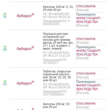
ОТИСИФАРМ
Кап­су­лы 100 мг: 5, 10,
20 или 40 шт.
(Россия)
РУ: ЛП-№(005118)-
Произведено:
®
Арбидол
(РГ-RU) от 09.04.24
ФАРМСТАНДАРТ-
Предыдущий РУ: Р
ЛЕКСРЕДСТВА
N003610/01
(Россия)
По­рошок для при­
готов­ле­ния сус­
ОТИСИФАРМ
пензии для при­ема
(Россия)
внутрь 25 мг/5 мл: фл.
37 г 1 шт. в компл. с
Произведено:
®
Арбидол
мерн. лож­кой
ФАРМСТАНДАРТ-
РУ: ЛП-№(007642)-
ЛЕКСРЕДСТВА
(РГ-RU) от 13.11.24
(Россия)
Предыдущий РУ:
ЛП-003117
Таб­летки, пок­ры­тые
ОТИСИФАРМ
пле­ноч­ной обо­лоч­
(Россия)
кой, 50 мг: 10, 20, 30
или 40 шт.
Произведено:
®
Арбидол
РУ: ЛП-№(005105)-
ФАРМСТАНДАРТ-
(РГ-RU) от 05.04.24
ЛЕКСРЕДСТВА
Предыдущий РУ:
(Россия)
ЛСР-003900/07
ОТИСИФАРМ
Кап­су­лы 200 мг: 10
или 20 шт.
(Россия)
®