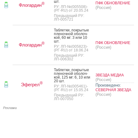
шт.
ПФК ОБНОВЛЕНИЕ
®
Флогардин
РУ: ЛП-№(005508)-
(Россия)
(РГ-RU) от 20.05.24
Предыдущий РУ:
ЛП-005721
Таб­летки, пок­ры­тые
пле­ноч­ной обо­лоч­
кой, 60 мг: 3 или 10
шт.
ПФК ОБНОВЛЕНИЕ
®
Флогардин
РУ: ЛП-№(005823)-
(Россия)
(РГ-RU) от 18.06.24
Предыдущий РУ:
ЛП-006302
Таб­летки, пок­ры­тые
пле­ноч­ной обо­лоч­
ЗВЕЗДА МЕДИА
кой, 125 мг: 6, 10 или
(Россия)
20 шт.
®
Эфегрел
Произведено:
РУ: ЛП-№(005461)-
(РГ-RU) от 15.05.24
СЕВЕРНАЯ ЗВЕЗДА
(Россия)
Предыдущий РУ:
ЛП-007050
Реклама