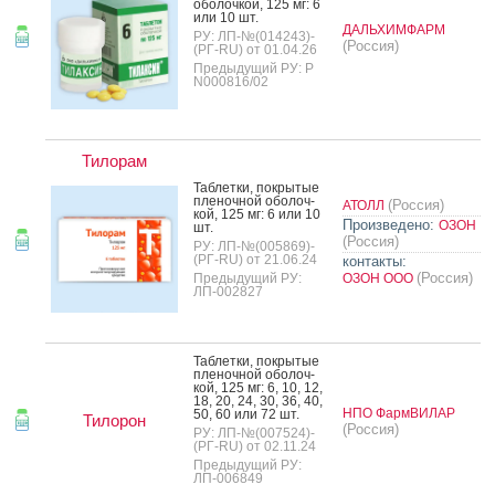
обо­лоч­кой, 125 мг: 6
или 10 шт.
ДАЛЬХИМФАРМ
РУ: ЛП-№(014243)-
(Россия)
(РГ-RU) от 01.04.26
Предыдущий РУ: Р
N000816/02
Тилорам
Таб­летки, пок­ры­тые
пле­ноч­ной обо­лоч­
(Россия)
АТОЛЛ
кой, 125 мг: 6 или 10
Произведено:
ОЗОН
шт.
(Россия)
РУ: ЛП-№(005869)-
(РГ-RU) от 21.06.24
контакты:
(Россия)
Предыдущий РУ:
ОЗОН ООО
ЛП-002827
Таб­летки, пок­ры­тые
пле­ноч­ной обо­лоч­
кой, 125 мг: 6, 10, 12,
18, 20, 24, 30, 36, 40,
НПО ФармВИЛАР
50, 60 или 72 шт.
Тилорон
(Россия)
РУ: ЛП-№(007524)-
(РГ-RU) от 02.11.24
Предыдущий РУ:
ЛП-006849