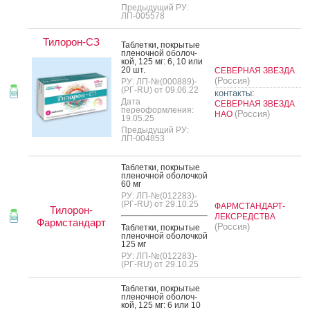
Предыдущий РУ:
ЛП-005578
Тилорон-СЗ
Таб­летки, пок­ры­тые
пле­ноч­ной обо­лоч­
кой, 125 мг: 6, 10 или
20 шт.
СЕВЕРНАЯ ЗВЕЗДА
(Россия)
РУ: ЛП-№(000889)-
(РГ-RU) от 09.06.22
контакты:
Дата
СЕВЕРНАЯ ЗВЕЗДА
переоформления:
(Россия)
НАО
19.05.25
Предыдущий РУ:
ЛП-004853
Таб­летки, пок­ры­тые
пле­ноч­ной обо­лоч­кой
60 мг
РУ: ЛП-№(012283)-
(РГ-RU) от 29.10.25
ФАРМСТАНДАРТ-
Тилорон-
ЛЕКСРЕДСТВА
Фармстандарт
(Россия)
Таб­летки, пок­ры­тые
пле­ноч­ной обо­лоч­кой
125 мг
РУ: ЛП-№(012283)-
(РГ-RU) от 29.10.25
Таб­летки, пок­ры­тые
пле­ноч­ной обо­лоч­
кой, 125 мг: 6 или 10