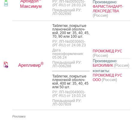
Арбидол
РУ: ЛП-№(005025)-
Произведено:
(РГ-RU) от 28.03.24
Максимум
ФАРМСТАНДАРТ-
Предыдущий РУ:
ЛЕКСРЕДСТВА
ЛП-002690
(Россия)
Таб­летки, пок­ры­тые
пле­ноч­ной обо­лоч­
кой, 200 мг: 35, 40, 45,
70, 90 или 100 шт.
РУ: ЛП-№(003060)-
(РГ-RU) от 24.08.23
Дата
ПРОМОМЕД РУС
переоформления:
(Россия)
05.06.24
Произведено:
Предыдущий РУ:
®
Арепливир
(Россия)
БИОХИМИК
ЛП-006288
контакты:
ПРОМОМЕД РУС
Таб­летки, пок­ры­тые
(Россия)
пле­ноч­ной обо­лоч­
ООО
кой, 400 мг: 35, 40, 45
или 50 шт.
РУ: ЛП-№(004900)-
(РГ-RU) от 19.03.24
Предыдущий РУ:
ЛП-007609
Реклама