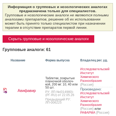
Информация о групповых и нозологических аналогах
предназначена только для специалистов.
Групповые и нозологические аналоги
не являются полными
аналогами препаратов
, решение об их использовании
может быть принято только специалистом при назначении
терапии в отсутствие препаратов первой линии.
Скрыть групповые и нозологические аналоги
Групповые аналоги: 61
Название
Форма выпуска
Владелец рег. уд.
Исследовательский
Институт
Химического
Таб­летки, пок­ры­тые
Разнообразия
пле­ноч­ной обо­лоч­
кой, 200 мг: 10, 40 или
(Россия)
50 шт.
Произведено:
Авифавир
РУ: ЛП-№(014980)-
Исследовательский
(РГ-RU) от 22.05.26
Институт
Предыдущий РУ:
Химического
ЛП-006225
Разнообразия
или
(Россия)
(Россия)
РАФАРМА