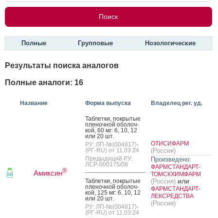
Полные
Групповые
Нозологические
Результаты поиска аналогов
Полные аналоги: 16
Название
Форма выпуска
Владелец рег. уд.
Таб­летки, пок­ры­тые
пле­ноч­ной обо­лоч­
кой, 60 мг: 6, 10, 12
или 20 шт.
ОТИСИФАРМ
РУ: ЛП-№(004817)-
(РГ-RU) от 11.03.24
(Россия)
Предыдущий РУ:
Произведено:
ЛСР-000175/08
ФАРМСТАНДАРТ-
®
Амиксин
ТОМСКХИМФАРМ
или
Таб­летки, пок­ры­тые
(Россия)
пле­ноч­ной обо­лоч­
ФАРМСТАНДАРТ-
кой, 125 мг: 6, 10, 12
ЛЕКСРЕДСТВА
или 20 шт.
(Россия)
РУ: ЛП-№(004817)-
(РГ-RU) от 11.03.24