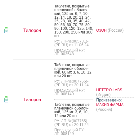
Таб­летки, пок­ры­тые
пле­ноч­ной обо­лоч­
кой, 125 мг: 6, 7, 10,
12, 14, 18, 20, 21, 24,
25, 28, 30, 35, 40, 42,
50, 56, 60, 70, 75, 80,
90, 100, 120, 125, 140,
Тилорон
(Россия)
ОЗОН
150, 200, 250 или 300
шт.
РУ: ЛП-№(005731)-
(РГ-RU) от 11.06.24
Предыдущий РУ:
ЛП-003548
Таб­летки, пок­ры­тые
пле­ноч­ной обо­лоч­
кой, 60 мг: 3, 6, 10, 12
или 20 шт.
РУ: ЛП-№(007765)-
(РГ-RU) от 20.11.24
HETERO LABS
Предыдущий РУ:
ЛП-008149
(Индия)
Тилорон
Произведено:
Таб­летки, пок­ры­тые
МАКИЗ-ФАРМА
пле­ноч­ной обо­лоч­
(Россия)
кой, 125 мг: 3, 6, 10,
12 или 20 шт.
РУ: ЛП-№(007765)-
(РГ-RU) от 20.11.24
Предыдущий РУ:
ЛП-008149