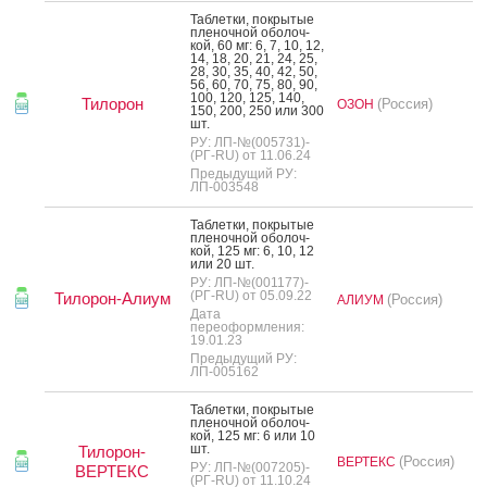
Таб­летки, пок­ры­тые
пле­ноч­ной обо­лоч­
кой, 60 мг: 6, 7, 10, 12,
14, 18, 20, 21, 24, 25,
28, 30, 35, 40, 42, 50,
56, 60, 70, 75, 80, 90,
100, 120, 125, 140,
Тилорон
(Россия)
ОЗОН
150, 200, 250 или 300
шт.
РУ: ЛП-№(005731)-
(РГ-RU) от 11.06.24
Предыдущий РУ:
ЛП-003548
Таб­летки, пок­ры­тые
пле­ноч­ной обо­лоч­
кой, 125 мг: 6, 10, 12
или 20 шт.
РУ: ЛП-№(001177)-
(РГ-RU) от 05.09.22
Тилорон-Алиум
(Россия)
АЛИУМ
Дата
переоформления:
19.01.23
Предыдущий РУ:
ЛП-005162
Таб­летки, пок­ры­тые
пле­ноч­ной обо­лоч­
кой, 125 мг: 6 или 10
шт.
Тилорон-
(Россия)
ВЕРТЕКС
РУ: ЛП-№(007205)-
ВЕРТЕКС
(РГ-RU) от 11.10.24