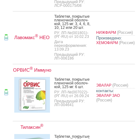
Предыдущий РУ:
ЛСР-000175/08
Таб­летки, пок­ры­тые
пле­ноч­ной обо­лоч­
кой, 125 мг: 3, 4, 6, 8,
10, 12 или 20 шт.
(Россия)
НИЖФАРМ
РУ: ЛП-№(001801)-
®
(РГ-RU) от 10.02.23
Лавомакс
НЕО
Произведено:
Дата
(Россия)
ХЕМОФАРМ
переоформления:
13.09.23
Предыдущий РУ:
ЛП-006186
®
ОРВИС
Иммуно
Таб­летки, пок­ры­тые
пле­ноч­ной обо­лоч­
(Россия)
ЭВАЛАР
кой, 125 мг: 6 шт.
контакты:
РУ: ЛП-№(007022)-
ЭВАЛАР ЗАО
(РГ-RU) от 26.09.24
(Россия)
Предыдущий РУ:
ЛП-004641
®
Тилаксин
Таб­летки, пок­ры­тые