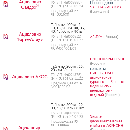
Ацикловир
РУ: ЛП-№(005555)-
Произведено:
®
(РГ-RU) от 23.05.24
Сандоз
SALUTAS PHARMA
Предыдущий РУ:
(Германия)
ЛП-001538
Таб­летки 400 мг: 5,
10, 15, 20, 24, 30, 36,
40, 45, 60 или 90 шт.
Ацикловир
РУ: ЛП-№(000511)-
(Россия)
АЛИУМ
Форте-Алиум
(РГ-RU) от 19.01.22
Предыдущий РУ:
ЛСР-007061/09
БИННОФАРМ ГРУПП
(Россия)
Таб­летки 200 мг: 10,
контакты:
20 или 30 шт.
СИНТЕЗ ОАО
РУ: ЛП-№(001375)-
Ацикловир-АКОС
акционерное
(РГ-RU) от 02.11.22
курганское общество
Предыдущий РУ: Р
медицинских
N001595/02
препаратов и
(Россия)
изделий
Таб­летки 200 мг: 20,
30, 40, 50 или 60 шт.
РУ: ЛП-№(002838)-
(РГ-RU) от 24.07.23
Химико-
фармацевтический
Предыдущий РУ:
ЛС-000044
комбинат АКРИХИН
Ацикловир-
(Россия)