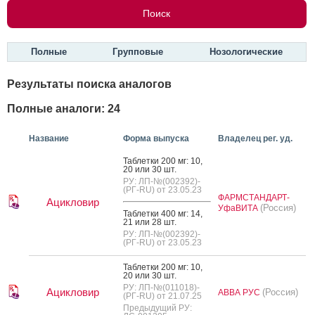
Полные
Групповые
Нозологические
Результаты поиска аналогов
Полные аналоги: 24
Название
Форма выпуска
Владелец рег. уд.
Таб­летки 200 мг: 10,
20 или 30 шт.
РУ: ЛП-№(002392)-
(РГ-RU) от 23.05.23
ФАРМСТАНДАРТ-
Ацикловир
(Россия)
УфаВИТА
Таб­летки 400 мг: 14,
21 или 28 шт.
РУ: ЛП-№(002392)-
(РГ-RU) от 23.05.23
Таб­летки 200 мг: 10,
20 или 30 шт.
РУ: ЛП-№(011018)-
Ацикловир
(Россия)
АВВА РУС
(РГ-RU) от 21.07.25
Предыдущий РУ: