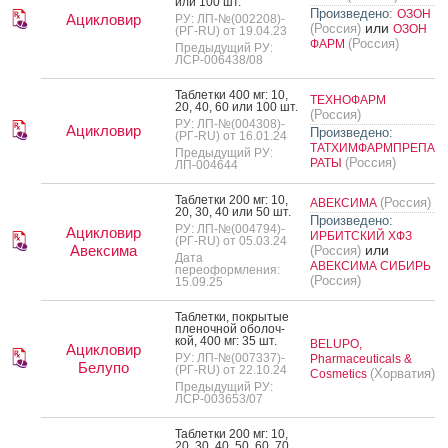
или 100 шт.
Произведено:
ОЗОН
Ацикловир
РУ: ЛП-№(002208)-
или
(Россия)
ОЗОН
(РГ-RU) от 19.04.23
(Россия)
ФАРМ
Предыдущий РУ:
ЛСР-006438/08
Таб­летки 400 мг: 10,
ТЕХНОФАРМ
20, 40, 60 или 100 шт.
(Россия)
РУ: ЛП-№(004308)-
Ацикловир
Произведено:
(РГ-RU) от 16.01.24
ТАТХИМФАРМПРЕПА
Предыдущий РУ:
(Россия)
РАТЫ
ЛП-004644
Таб­летки 200 мг: 10,
(Россия)
АВЕКСИМА
20, 30, 40 или 50 шт.
Произведено:
РУ: ЛП-№(004794)-
Ацикловир
ИРБИТСКИЙ ХФЗ
(РГ-RU) от 05.03.24
Авексима
или
(Россия)
Дата
АВЕКСИМА СИБИРЬ
переоформления:
(Россия)
15.09.25
Таб­летки, пок­ры­тые
пле­ноч­ной обо­лоч­
кой, 400 мг: 35 шт.
BELUPO,
Ацикловир
РУ: ЛП-№(007337)-
Pharmaceuticals &
Белупо
(РГ-RU) от 22.10.24
(Хорватия)
Cosmetics
Предыдущий РУ:
ЛСР-003653/07
Таб­летки 200 мг: 10,
20, 30, 40, 50, 60, 70,