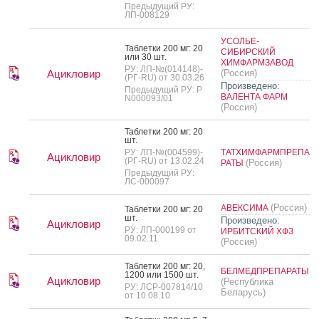
Предыдущий РУ:
ЛП-008129
УСОЛЬЕ-
Таб­летки 200 мг: 20
СИБИРСКИЙ
или 30 шт.
ХИМФАРМЗАВОД
РУ: ЛП-№(014148)-
Ацикловир
(Россия)
(РГ-RU) от 30.03.26
Произведено:
Предыдущий РУ: Р
ВАЛЕНТА ФАРМ
N000093/01
(Россия)
Таб­летки 200 мг: 20
шт.
РУ: ЛП-№(004599)-
ТАТХИМФАРМПРЕПА
Ацикловир
(РГ-RU) от 13.02.24
(Россия)
РАТЫ
Предыдущий РУ:
ЛС-000097
(Россия)
АВЕКСИМА
Таб­летки 200 мг: 20
шт.
Произведено:
Ацикловир
РУ: ЛП-000199 от
ИРБИТСКИЙ ХФЗ
09.02.11
(Россия)
Таб­летки 200 мг: 20,
БЕЛМЕДПРЕПАРАТЫ
1200 или 1500 шт.
Ацикловир
(Республика
РУ: ЛСР-007814/10
Беларусь)
от 10.08.10