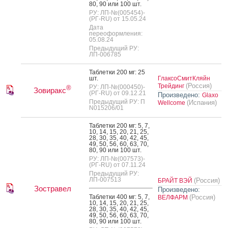
80, 90 или 100 шт.
РУ: ЛП-№(005454)-
(РГ-RU) от 15.05.24
Дата
переоформления:
05.08.24
Предыдущий РУ:
ЛП-006785
Таб­летки 200 мг: 25
шт.
ГлаксоСмитКляйн
(Россия)
Трейдинг
РУ: ЛП-№(000450)-
®
Зовиракс
(РГ-RU) от 09.12.21
Произведено:
Glaxo
Предыдущий РУ: П
(Испания)
Wellcome
N015206/01
Таб­летки 200 мг: 5, 7,
10, 14, 15, 20, 21, 25,
28, 30, 35, 40, 42, 45,
49, 50, 56, 60, 63, 70,
80, 90 или 100 шт.
РУ: ЛП-№(007573)-
(РГ-RU) от 07.11.24
Предыдущий РУ:
ЛП-007513
(Россия)
БРАЙТ ВЭЙ
Зостравел
Произведено:
Таб­летки 400 мг: 5, 7,
(Россия)
ВЕЛФАРМ
10, 14, 15, 20, 21, 25,
28, 30, 35, 40, 42, 45,
49, 50, 56, 60, 63, 70,
80, 90 или 100 шт.