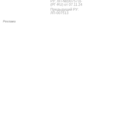
РУ: ЛП-№(007573)-
(РГ-RU) от 07.11.24
Предыдущий РУ:
ЛП-007513
Реклама