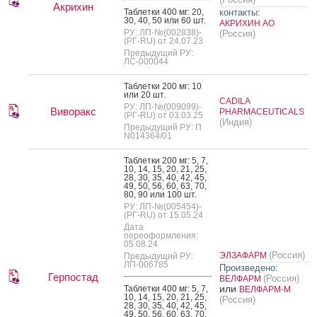
Акрихин
Таб­летки 400 мг: 20,
контакты:
30, 40, 50 или 60 шт.
АКРИХИН АО
РУ: ЛП-№(002838)-
(Россия)
(РГ-RU) от 24.07.23
Предыдущий РУ:
ЛС-000044
Таб­летки 200 мг: 10
или 20 шт.
CADILA
РУ: ЛП-№(009099)-
Виворакс
PHARMACEUTICALS
(РГ-RU) от 03.03.25
(Индия)
Предыдущий РУ: П
N014364/01
Таб­летки 200 мг: 5, 7,
10, 14, 15, 20, 21, 25,
28, 30, 35, 40, 42, 45,
49, 50, 56, 60, 63, 70,
80, 90 или 100 шт.
РУ: ЛП-№(005454)-
(РГ-RU) от 15.05.24
Дата
переоформления:
05.08.24
(Россия)
ЭЛЗАФАРМ
Предыдущий РУ:
ЛП-006785
Произведено:
Герпостад
(Россия)
ВЕЛФАРМ
или
Таб­летки 400 мг: 5, 7,
ВЕЛФАРМ-М
10, 14, 15, 20, 21, 25,
(Россия)
28, 30, 35, 40, 42, 45,
49, 50, 56, 60, 63, 70,