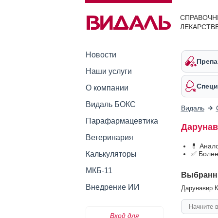
СПРАВОЧН
ЛЕКАРСТВ
Новости
Препа
Наши услуги
Специ
О компании
Видаль БОКС
Видаль
Парафармацевтика
Дарунав
Ветеринария
💊 Анал
Калькуляторы
✅ Более
МКБ-11
Выбранн
Внедрение ИИ
Дарунавир К
Вход для