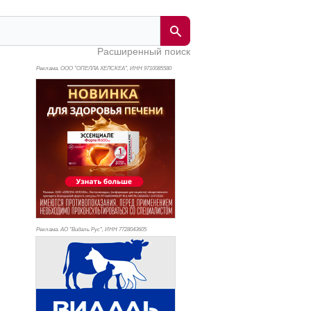
Расширенный поиск
Реклама. ООО "ОПЕЛЛА ХЕЛСКЕА", ИНН 971
0085580
Реклама. АО "Видаль Рус", ИНН 772
8043605