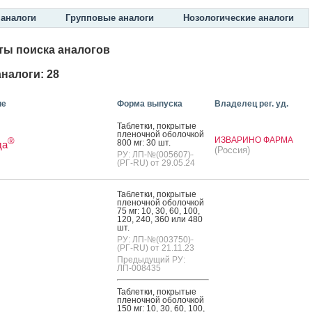
аналоги
Групповые аналоги
Нозологические аналоги
ты поиска аналогов
налоги: 28
ие
Форма выпуска
Владелец рег. уд.
Таб­летки, пок­ры­тые
пле­ноч­ной обо­лоч­кой
ИЗВАРИНО ФАРМА
®
800 мг: 30 шт.
да
(Россия)
РУ: ЛП-№(005607)-
(РГ-RU) от 29.05.24
Таб­летки, пок­ры­тые
пле­ноч­ной обо­лоч­кой
75 мг: 10, 30, 60, 100,
120, 240, 360 или 480
шт.
РУ: ЛП-№(003750)-
(РГ-RU) от 21.11.23
Предыдущий РУ:
ЛП-008435
Таб­летки, пок­ры­тые
пле­ноч­ной обо­лоч­кой
150 мг: 10, 30, 60, 100,