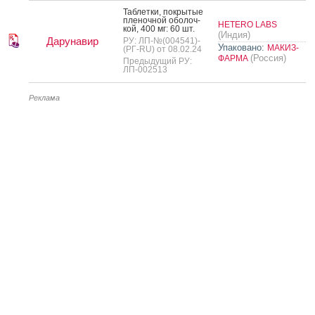
Таб­летки, пок­ры­тые
пле­ноч­ной обо­лоч­
HETERO LABS
кой, 400 мг: 60 шт.
(Индия)
Дарунавир
РУ: ЛП-№(004541)-
Упаковано:
МАКИЗ-
(РГ-RU) от 08.02.24
(Россия)
ФАРМА
Предыдущий РУ:
ЛП-002513
Реклама