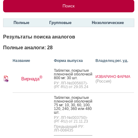
Полные
Групповые
Нозологические
Результаты поиска аналогов
Полные аналоги: 28
Название
Форма выпуска
Владелец рег. уд.
Таб­летки, пок­ры­тые
пле­ноч­ной обо­лоч­кой
ИЗВАРИНО ФАРМА
®
800 мг: 30 шт.
Вирнада
(Россия)
РУ: ЛП-№(005607)-
(РГ-RU) от 29.05.24
Таб­летки, пок­ры­тые
пле­ноч­ной обо­лоч­кой
75 мг: 10, 30, 60, 100,
120, 240, 360 или 480
шт.
РУ: ЛП-№(003750)-
(РГ-RU) от 21.11.23
Предыдущий РУ:
ЛП-008435