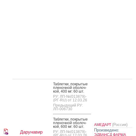
Таб­летки, пок­ры­тые
пле­ноч­ной обо­лоч­
кой, 400 мг: 60 шт.
РУ: ЛП-№(013879)-
(РГ-RU) от 12.03.26
Предыдущий РУ:
ЛП-006730
Таб­летки, пок­ры­тые
пле­ноч­ной обо­лоч­
(Россия)
АМЕДАРТ
кой, 600 мг: 60 шт.
Произведено:
Дарунавир
РУ: ЛП-№(013879)-
ЭДВАНСД ФАРМА
(РГ-RU) от 12.03.26