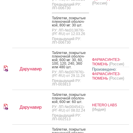
(Россия)
Предыдущий РУ:
ЛП-006730
Таб­летки, пок­ры­тые
пле­ноч­ной обо­лоч­
кой, 800 мг: 30 шт.
РУ: ЛП-№(013879)-
(РГ-RU) от 12.03.26
Предыдущий РУ:
ЛП-006730
Таб­летки, пок­ры­тые
пле­ноч­ной обо­лоч­
ФАРМАСИНТЕЗ-
кой, 600 мг: 30, 60,
100, 120, 240, 360
(Россия)
ТЮМЕНЬ
или 480 шт.
Дарунавир
Произведено:
РУ: ЛП-№(007876)-
ФАРМАСИНТЕЗ-
(РГ-RU) от 29.11.24
(Россия)
ТЮМЕНЬ
Предыдущий РУ:
ЛП-003813
Таб­летки, пок­ры­тые
пле­ноч­ной обо­лоч­
кой, 600 мг: 60 шт.
HETERO LABS
Дарунавир
РУ: ЛП-№(004541)-
(Индия)
(РГ-RU) от 08.02.24
Предыдущий РУ:
ЛП-002513
Таб­летки, пок­ры­тые
пле­ноч­ной обо­лоч­