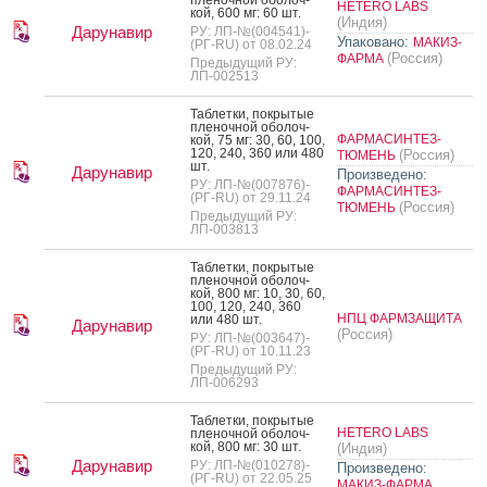
HETERO LABS
кой, 600 мг: 60 шт.
(Индия)
Дарунавир
РУ: ЛП-№(004541)-
Упаковано:
МАКИЗ-
(РГ-RU) от 08.02.24
(Россия)
ФАРМА
Предыдущий РУ:
ЛП-002513
Таб­летки, пок­ры­тые
пле­ноч­ной обо­лоч­
ФАРМАСИНТЕЗ-
кой, 75 мг: 30, 60, 100,
120, 240, 360 или 480
(Россия)
ТЮМЕНЬ
шт.
Дарунавир
Произведено:
РУ: ЛП-№(007876)-
ФАРМАСИНТЕЗ-
(РГ-RU) от 29.11.24
(Россия)
ТЮМЕНЬ
Предыдущий РУ:
ЛП-003813
Таб­летки, пок­ры­тые
пле­ноч­ной обо­лоч­
кой, 800 мг: 10, 30, 60,
100, 120, 240, 360
НПЦ ФАРМЗАЩИТА
или 480 шт.
Дарунавир
(Россия)
РУ: ЛП-№(003647)-
(РГ-RU) от 10.11.23
Предыдущий РУ:
ЛП-006293
Таб­летки, пок­ры­тые
HETERO LABS
пле­ноч­ной обо­лоч­
кой, 800 мг: 30 шт.
(Индия)
Дарунавир
РУ: ЛП-№(010278)-
Произведено:
(РГ-RU) от 22.05.25
МАКИЗ-ФАРМА