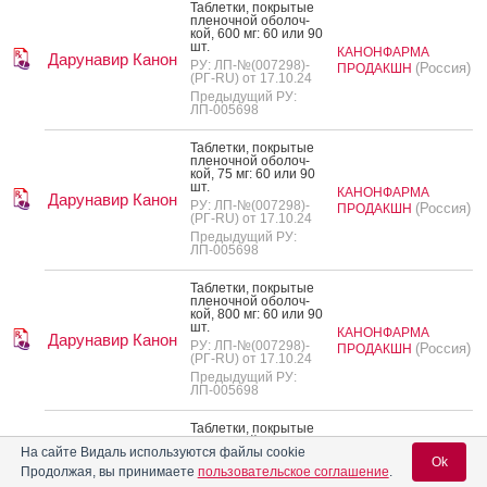
Таб­летки, пок­ры­тые
пле­ноч­ной обо­лоч­
кой, 600 мг: 60 или 90
шт.
КАНОНФАРМА
Дарунавир Канон
РУ: ЛП-№(007298)-
(Россия)
ПРОДАКШН
(РГ-RU) от 17.10.24
Предыдущий РУ:
ЛП-005698
Таб­летки, пок­ры­тые
пле­ноч­ной обо­лоч­
кой, 75 мг: 60 или 90
шт.
КАНОНФАРМА
Дарунавир Канон
РУ: ЛП-№(007298)-
(Россия)
ПРОДАКШН
(РГ-RU) от 17.10.24
Предыдущий РУ:
ЛП-005698
Таб­летки, пок­ры­тые
пле­ноч­ной обо­лоч­
кой, 800 мг: 60 или 90
шт.
КАНОНФАРМА
Дарунавир Канон
РУ: ЛП-№(007298)-
(Россия)
ПРОДАКШН
(РГ-RU) от 17.10.24
Предыдущий РУ:
ЛП-005698
Таб­летки, пок­ры­тые
пле­ноч­ной обо­лоч­
На сайте Видаль используются файлы cookie
кой, 400 мг: 60 шт.
Ok
Продолжая, вы принимаете
пользовательское соглашение
.
РУ: ЛП-№(002092)-
(РГ-RU) от 03.04.23