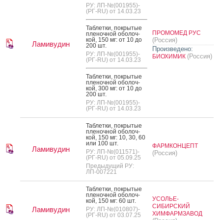
РУ: ЛП-№(001955)-
(РГ-RU) от 14.03.23
Таб­летки, пок­ры­тые
ПРОМОМЕД РУС
пле­ноч­ной обо­лоч­
кой, 150 мг: от 10 до
(Россия)
Ламивудин
200 шт.
Произведено:
РУ: ЛП-№(001955)-
(Россия)
БИОХИМИК
(РГ-RU) от 14.03.23
Таб­летки, пок­ры­тые
пле­ноч­ной обо­лоч­
кой, 300 мг: от 10 до
200 шт.
РУ: ЛП-№(001955)-
(РГ-RU) от 14.03.23
Таб­летки, пок­ры­тые
пле­ноч­ной обо­лоч­
кой, 150 мг: 10, 30, 60
или 100 шт.
ФАРМКОНЦЕПТ
Ламивудин
РУ: ЛП-№(011571)-
(Россия)
(РГ-RU) от 05.09.25
Предыдущий РУ:
ЛП-007221
Таб­летки, пок­ры­тые
пле­ноч­ной обо­лоч­
УСОЛЬЕ-
кой, 150 мг: 60 шт.
СИБИРСКИЙ
Ламивудин
РУ: ЛП-№(010807)-
ХИМФАРМЗАВОД
(РГ-RU) от 03.07.25