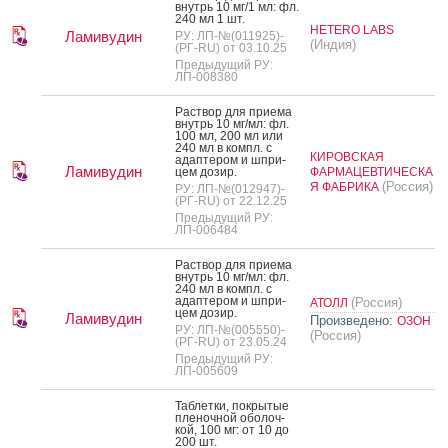
внутрь 10 мг/1 мл: фл.
240 мл 1 шт.
HETERO LABS
Ламивудин
РУ: ЛП-№(011925)-
(Индия)
(РГ-RU) от 03.10.25
Предыдущий РУ:
ЛП-008380
Рас­твор для при­ема
внутрь 10 мг/мл: фл.
100 мл, 200 мл или
240 мл в компл. с
КИРОВСКАЯ
адап­те­ром и шпри­
Ламивудин
цем до­зир.
ФАРМАЦЕВТИЧЕСКА
(Россия)
Я ФАБРИКА
РУ: ЛП-№(012947)-
(РГ-RU) от 22.12.25
Предыдущий РУ:
ЛП-006484
Рас­твор для при­ема
внутрь 10 мг/мл: фл.
240 мл в компл. с
адап­те­ром и шпри­
(Россия)
АТОЛЛ
цем до­зир.
Ламивудин
Произведено:
ОЗОН
РУ: ЛП-№(005550)-
(Россия)
(РГ-RU) от 23.05.24
Предыдущий РУ:
ЛП-005609
Таб­летки, пок­ры­тые
пле­ноч­ной обо­лоч­
кой, 100 мг: от 10 до
200 шт.