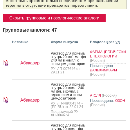
может быть принято только специалистом при назначении
терапии в отсутствие препаратов первой линии.
Скрыть групповые и нозологические аналоги
Групповые аналоги: 47
Название
Форма выпуска
Владелец рег. уд.
ФАРМАЦЕВТИЧЕСКИ
Рас­твор для при­ема
Е ТЕХНОЛОГИИ
внутрь 20 мг/1 мл: фл.
240 мл в компл. с
(Россия)
Абакавир
шпри­цем-до­зато­ром
Произведено:
РУ: ЛП-007646 от
ДАЛЬХИМФАРМ
29.11.21
(Россия)
Рас­твор для при­ема
внутрь 20 мг/мл: 240
мл фл. в компл. с
адап­те­ром и шпри­
(Россия)
АТОЛЛ
цем-до­зато­ром
Абакавир
Произведено:
ОЗОН
РУ: ЛП-№(004374)-
(Россия)
(РГ-RU) от 22.01.24
Предыдущий РУ:
ЛП-004674
Рас­твор для при­ема
внутрь 20 мг/мл: фл.