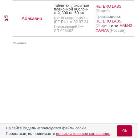
Таб­летки, пок­ры­тые
HETERO LABS
пле­ноч­ной обо­лоч­
(Индия)
кой, 300 мг: 60 шт.
Произведено:
Абакавир
РУ: ЛП-№(006097)-
HETERO LABS
(РГ-RU) от 02.07.24
или
(Индия)
МАКИЗ-
Предыдущий РУ:
(Россия)
ФАРМА
ЛП-003482
Реклама
На сайте Видаль используются файлы cookie
Ok
Продолжая, вы принимаете
пользовательское соглашение
.