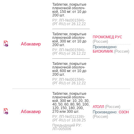
Таб­летки, пок­ры­тые
пле­ноч­ной обо­лоч­
кой, 150 мг: от 10 до
200 шт.
РУ: ЛП-№(001594)-
(РГ-RU) от 26.12.22
Таб­летки, пок­ры­тые
ПРОМОМЕД РУС
пле­ноч­ной обо­лоч­
кой, 300 мг: от 10 до
(Россия)
Абакавир
200 шт.
Произведено:
РУ: ЛП-№(001594)-
(Россия)
БИОХИМИК
(РГ-RU) от 26.12.22
Таб­летки, пок­ры­тые
пле­ноч­ной обо­лоч­
кой, 600 мг: от 10 до
200 шт.
РУ: ЛП-№(001594)-
(РГ-RU) от 26.12.22
Таб­летки, пок­ры­тые
пле­ноч­ной обо­лоч­
кой, 300 мг: 10, 20, 30,
40, 50, 60, 80, 90, 100,
(Россия)
АТОЛЛ
120, 150, 180, 200,
Абакавир
270 или 300 шт.
Произведено:
ОЗОН
(Россия)
РУ: ЛП-№(011339)-
(РГ-RU) от 18.08.25
Предыдущий РУ:
ЛП-005006