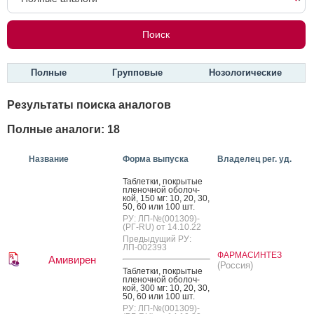
Полные
Групповые
Нозологические
Результаты поиска аналогов
Полные аналоги: 18
Название
Форма выпуска
Владелец рег. уд.
Таб­летки, пок­ры­тые
пле­ноч­ной обо­лоч­
кой, 150 мг: 10, 20, 30,
50, 60 или 100 шт.
РУ: ЛП-№(001309)-
(РГ-RU) от 14.10.22
Предыдущий РУ:
ЛП-002393
ФАРМАСИНТЕЗ
Амивирен
(Россия)
Таб­летки, пок­ры­тые
пле­ноч­ной обо­лоч­
кой, 300 мг: 10, 20, 30,
50, 60 или 100 шт.
РУ: ЛП-№(001309)-