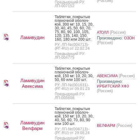
(Россия)
Предыдущий РУ:
ЛП-007152
Таб­летки, пок­ры­тые
пле­ноч­ной обо­лоч­
кой, 300 мг: 10, 15, 20,
30, 40, 45, 50, 60, 70,
75, 80, 90, 100, 105,
(Россия)
АТОЛЛ
120, 135, 140, 150,
Ламивудин
Произведено:
ОЗОН
160, 180 или 200 шт.
(Россия)
РУ: ЛП-№(004713)-
(РГ-RU) от 22.02.24
Предыдущий РУ:
ЛП-004775
Таб­летки, пок­ры­тые
пле­ноч­ной обо­лоч­
(Россия)
кой, 150 мг: 10, 20, 30,
АВЕКСИМА
50, 60 или 100 шт.
Ламивудин
Произведено:
РУ: ЛП-№(001631)-
Авексима
ИРБИТСКИЙ ХФЗ
(РГ-RU) от 09.01.23
(Россия)
Предыдущий РУ:
ЛП-005608
Таб­летки, пок­ры­тые
пле­ноч­ной обо­лоч­
кой, 150 мг: 10, 20, 30,
40, 50, 60, 70, 80, 90
Ламивудин
или 100 шт.
(Россия)
ВЕЛФАРМ
Велфарм
РУ: ЛП-№(006713)-
(РГ-RU) от 29.08.24
Предыдущий РУ: