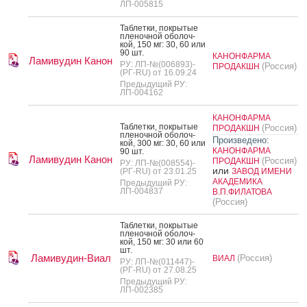
ЛП-005815
Таб­летки, пок­ры­тые
пле­ноч­ной обо­лоч­
кой, 150 мг: 30, 60 или
90 шт.
КАНОНФАРМА
Ламивудин Канон
РУ: ЛП-№(006893)-
(Россия)
ПРОДАКШН
(РГ-RU) от 16.09.24
Предыдущий РУ:
ЛП-004162
КАНОНФАРМА
Таб­летки, пок­ры­тые
(Россия)
ПРОДАКШН
пле­ноч­ной обо­лоч­
Произведено:
кой, 300 мг: 30, 60 или
КАНОНФАРМА
90 шт.
Ламивудин Канон
(Россия)
ПРОДАКШН
РУ: ЛП-№(008554)-
или
(РГ-RU) от 23.01.25
ЗАВОД ИМЕНИ
АКАДЕМИКА
Предыдущий РУ:
ЛП-004837
В.П.ФИЛАТОВА
(Россия)
Таб­летки, пок­ры­тые
пле­ноч­ной обо­лоч­
кой, 150 мг: 30 или 60
шт.
Ламивудин-Виал
(Россия)
ВИАЛ
РУ: ЛП-№(011447)-
(РГ-RU) от 27.08.25
Предыдущий РУ:
ЛП-002385