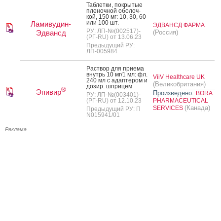
Таб­летки, пок­ры­тые
пле­ноч­ной обо­лоч­
кой, 150 мг: 10, 30, 60
или 100 шт.
Ламивудин-
ЭДВАНСД ФАРМА
РУ: ЛП-№(002517)-
Эдвансд
(Россия)
(РГ-RU) от 13.06.23
Предыдущий РУ:
ЛП-005984
Рас­твор для при­ема
внутрь 10 мг/1 мл: фл.
ViiV Healthcare UK
240 мл с адап­те­ром и
(Великобритания)
до­зир. шпри­цем
®
Эпивир
Произведено:
BORA
РУ: ЛП-№(003401)-
(РГ-RU) от 12.10.23
PHARMACEUTICAL
(Канада)
SERVICES
Предыдущий РУ: П
N015941/01
Реклама