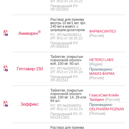
(РГ-RU) от 14.10.22
Предыдущий РУ:
ЛП-002393
Рас­твор для при­ема
внутрь 10 мг/1 мл: фл.
240 мл в компл. с
шпри­цем-до­зато­ром
ФАРМАСИНТЕЗ
®
Амивирен
РУ: ЛП-№(000851)-
(Россия)
(РГ-RU) от 30.05.22
Предыдущий РУ:
ЛП-006443
Таб­летки, пок­ры­тые
HETERO LABS
пле­ноч­ной обо­лоч­
кой, 150 мг: 60 шт.
(Индия)
Гептавир-150
РУ: ЛП-№(005551)-
Произведено:
(РГ-RU) от 23.05.24
МАКИЗ-ФАРМА
Предыдущий РУ:
(Россия)
ЛП-001541
Таб­летки, пок­ры­тые
пле­ноч­ной обо­лоч­
ГлаксоСмитКляйн
кой, 100 мг: 14, 28 или
(Россия)
Трейдинг
84 шт.
Зеффикс
Произведено:
РУ: ЛП-№(004855)-
(РГ-RU) от 14.03.24
DELPHARM POZNAN
(Польша)
Предыдущий РУ: П
N011613/01
Рас­твор для при­ема