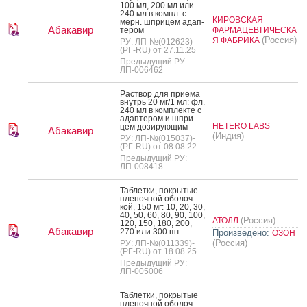
100 мл, 200 мл или
240 мл в компл. с
КИРОВСКАЯ
мерн. шпри­цем адап­
Абакавир
те­ром
ФАРМАЦЕВТИЧЕСКА
(Россия)
Я ФАБРИКА
РУ: ЛП-№(012623)-
(РГ-RU) от 27.11.25
Предыдущий РУ:
ЛП-006462
Рас­твор для при­ема
внутрь 20 мг/1 мл: фл.
240 мл в ком­плек­те с
адап­те­ром и шпри­
HETERO LABS
цем до­зиру­ющим
Абакавир
(Индия)
РУ: ЛП-№(015037)-
(РГ-RU) от 08.08.22
Предыдущий РУ:
ЛП-008418
Таб­летки, пок­ры­тые
пле­ноч­ной обо­лоч­
кой, 150 мг: 10, 20, 30,
40, 50, 60, 80, 90, 100,
(Россия)
АТОЛЛ
120, 150, 180, 200,
Абакавир
270 или 300 шт.
Произведено:
ОЗОН
(Россия)
РУ: ЛП-№(011339)-
(РГ-RU) от 18.08.25
Предыдущий РУ:
ЛП-005006
Таб­летки, пок­ры­тые
пле­ноч­ной обо­лоч­