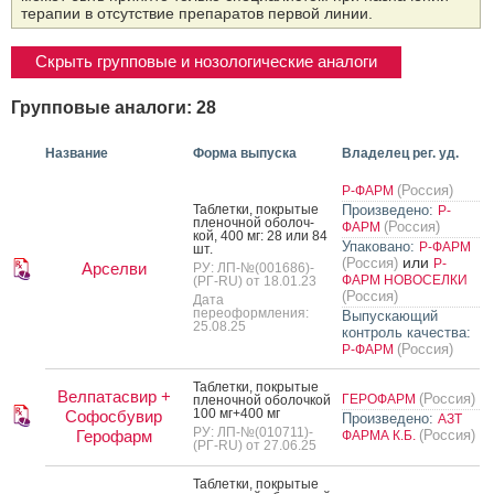
терапии в отсутствие препаратов первой линии.
Скрыть групповые и нозологические аналоги
Групповые аналоги: 28
Название
Форма выпуска
Владелец рег. уд.
(Россия)
Р-ФАРМ
Таб­летки, пок­ры­тые
Произведено:
Р-
пле­ноч­ной обо­лоч­
(Россия)
ФАРМ
кой, 400 мг: 28 или 84
Упаковано:
Р-ФАРМ
шт.
или
(Россия)
Р-
Арселви
РУ: ЛП-№(001686)-
ФАРМ НОВОСЕЛКИ
(РГ-RU) от 18.01.23
(Россия)
Дата
переоформления:
Выпускающий
25.08.25
контроль качества:
(Россия)
Р-ФАРМ
Таб­летки, пок­ры­тые
Велпатасвир +
(Россия)
ГЕРОФАРМ
пле­ноч­ной обо­лоч­кой
100 мг+400 мг
Софосбувир
Произведено:
АЗТ
РУ: ЛП-№(010711)-
Герофарм
(Россия)
ФАРМА К.Б.
(РГ-RU) от 27.06.25
Таб­летки, пок­ры­тые