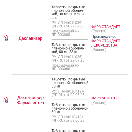
Таб­летки, пок­ры­тые
пле­ноч­ной обо­лоч­
кой, 30 мг: 20 или 28
шт.
РУ: ЛП-№(011036)-
(РГ-RU) от 22.07.25
ФАРМСТАНДАРТ
(Россия)
Предыдущий РУ:
ЛП-003088
Произведено:
Даклавизар
ФАРМСТАНДАРТ-
Таб­летки, пок­ры­тые
ЛЕКСРЕДСТВА
пле­ноч­ной обо­лоч­
(Россия)
кой, 60 мг: 28 шт.
РУ: ЛП-№(011036)-
(РГ-RU) от 22.07.25
Предыдущий РУ:
ЛП-003088
Таб­летки, пок­ры­тые
пле­ноч­ной обо­лоч­кой
30 мг
РУ: ЛП-№(010412)-
(РГ-RU) от 03.06.25
Даклатасвир
ФАРМАСИНТЕЗ
Фармасинтез
(Россия)
Таб­летки, пок­ры­тые
пле­ноч­ной обо­лоч­кой
60 мг
РУ: ЛП-№(010412)-
(РГ-RU) от 03.06.25
Таб­летки, пок­ры­тые