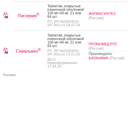
Таб­летки, пок­ры­тые
пле­ноч­ной обо­лоч­кой
100 мг+40 мг: 21 или
ФАРМАСИНТЕЗ
®
Пиглерия
84 шт.
(Россия)
РУ: ЛП-№(006353)-
(РГ-RU) от 29.07.24
Таб­летки, пок­ры­тые
пле­ноч­ной обо­лоч­кой
100 мг+40 мг: 21 или
ПРОМОМЕД РУС
84 шт.
(Россия)
®
Севальвео
РУ: ЛП-№(008409)-
Произведено:
(РГ-RU) от 14.01.25
(Россия)
БИОХИМИК
Дата
переоформления:
17.04.25
Реклама