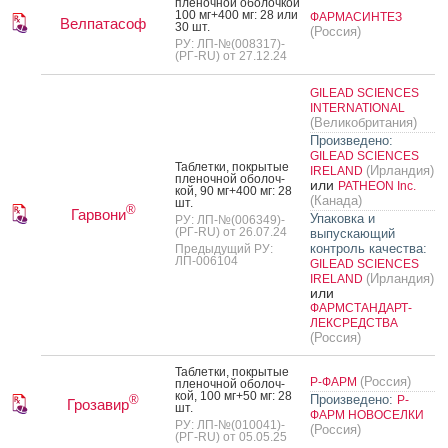
пле­ноч­ной обо­лоч­кой
100 мг+400 мг: 28 или
ФАРМАСИНТЕЗ
Велпатасоф
30 шт.
(Россия)
РУ: ЛП-№(008317)-
(РГ-RU) от 27.12.24
GILEAD SCIENCES
INTERNATIONAL
(Великобритания)
Произведено:
GILEAD SCIENCES
Таб­летки, пок­ры­тые
(Ирландия)
IRELAND
пле­ноч­ной обо­лоч­
или
PATHEON Inc.
кой, 90 мг+400 мг: 28
(Канада)
шт.
®
Гарвони
Упаковка и
РУ: ЛП-№(006349)-
(РГ-RU) от 26.07.24
выпускающий
контроль качества:
Предыдущий РУ:
ЛП-006104
GILEAD SCIENCES
(Ирландия)
IRELAND
или
ФАРМСТАНДАРТ-
ЛЕКСРЕДСТВА
(Россия)
Таб­летки, пок­ры­тые
(Россия)
Р-ФАРМ
пле­ноч­ной обо­лоч­
кой, 100 мг+50 мг: 28
Произведено:
®
Р-
Грозавир
шт.
ФАРМ НОВОСЕЛКИ
РУ: ЛП-№(010041)-
(Россия)
(РГ-RU) от 05.05.25