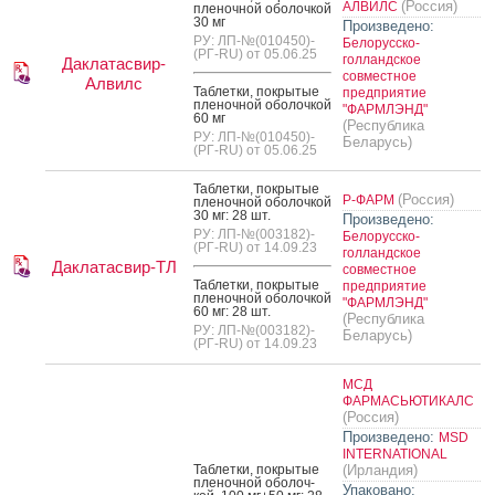
(Россия)
АЛВИЛС
пле­ноч­ной обо­лоч­кой
30 мг
Произведено:
РУ: ЛП-№(010450)-
Белорусско-
(РГ-RU) от 05.06.25
голландское
Даклатасвир-
совместное
Алвилс
Таб­летки, пок­ры­тые
предприятие
пле­ноч­ной обо­лоч­кой
"ФАРМЛЭНД"
60 мг
(Республика
РУ: ЛП-№(010450)-
Беларусь)
(РГ-RU) от 05.06.25
Таб­летки, пок­ры­тые
(Россия)
Р-ФАРМ
пле­ноч­ной обо­лоч­кой
30 мг: 28 шт.
Произведено:
РУ: ЛП-№(003182)-
Белорусско-
(РГ-RU) от 14.09.23
голландское
Даклатасвир-ТЛ
совместное
Таб­летки, пок­ры­тые
предприятие
пле­ноч­ной обо­лоч­кой
"ФАРМЛЭНД"
60 мг: 28 шт.
(Республика
РУ: ЛП-№(003182)-
Беларусь)
(РГ-RU) от 14.09.23
МСД
ФАРМАСЬЮТИКАЛС
(Россия)
Произведено:
MSD
INTERNATIONAL
Таб­летки, пок­ры­тые
(Ирландия)
пле­ноч­ной обо­лоч­
Упаковано: