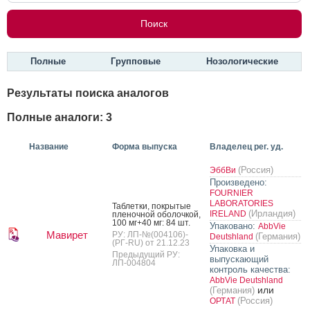
Полные
Групповые
Нозологические
Результаты поиска аналогов
Полные аналоги: 3
Название
Форма выпуска
Владелец рег. уд.
(Россия)
ЭббВи
Произведено:
FOURNIER
LABORATORIES
Таб­летки, пок­ры­тые
(Ирландия)
IRELAND
пле­ноч­ной обо­лоч­кой,
100 мг+40 мг: 84 шт.
Упаковано:
AbbVie
Мавирет
РУ: ЛП-№(004106)-
(Германия)
Deutshland
(РГ-RU) от 21.12.23
Упаковка и
Предыдущий РУ:
выпускающий
ЛП-004804
контроль качества:
AbbVie Deutshland
или
(Германия)
(Россия)
ОРТАТ