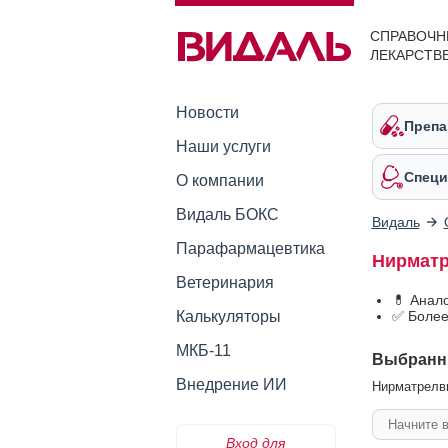
СПРАВОЧН
ЛЕКАРСТВ
Новости
Препа
Наши услуги
Специ
О компании
Видаль БОКС
Видаль
Парафармацевтика
Нирматр
Ветеринария
💊 Анал
Калькуляторы
✅ Более
МКБ-11
Выбранн
Внедрение ИИ
Нирматрелви
Вход для