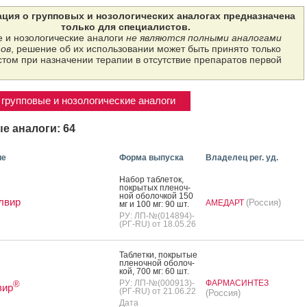
ция о групповых и нозологических аналогах предназначена
только для специалистов.
 и нозологические аналоги
не являются полными аналогами
ов
, решение об их использовании может быть принято только
том при назначении терапии в отсутствие препаратов первой
групповые и нозологические аналоги
е аналоги: 64
ие
Форма выпуска
Владелец рег. уд.
На­бор таб­ле­ток,
пок­ры­тых пле­ноч­
ной обо­лоч­кой 150
лвир
(Россия)
АМЕДАРТ
мг и 100 мг: 90 шт.
РУ: ЛП-№(014894)-
(РГ-RU) от 18.05.26
Таб­летки, пок­ры­тые
пле­ноч­ной обо­лоч­
кой, 700 мг: 60 шт.
РУ: ЛП-№(000913)-
ФАРМАСИНТЕЗ
®
зир
(РГ-RU) от 21.06.22
(Россия)
Дата