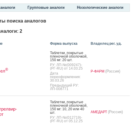
аналоги
Групповые аналоги
Нозологические аналоги
ты поиска аналогов
налоги: 2
ие
Форма выпуска
Владелец рег. уд.
Таб­летки, пок­ры­тые
пле­ноч­ной обо­лоч­кой,
150 мг: 20 шт.
РУ: ЛП-№(009247)-
(РГ-RU) от 14.03.25
®
сел
(Россия)
Р-ФАРМ
Дата
переоформления:
30.03.26
Предыдущий РУ:
ЛП-008771
Таб­летки, пок­ры­тые
пле­ноч­ной обо­лоч­кой,
трелвир-
150 мг: 10, 20 или 40
(Россия)
АМЕДАРТ
шт.
рт
РУ: ЛП-№(012719)-
(РГ-RU) от 05.12.25