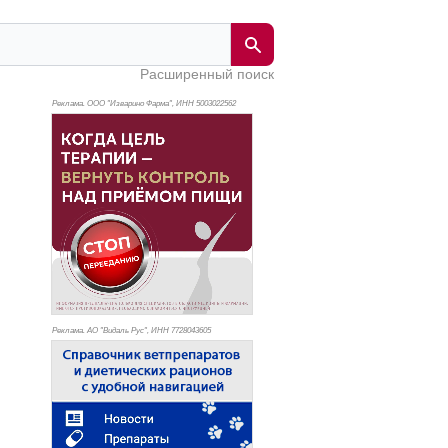
Расширенный поиск
Реклама. ООО "Изварино Фарма", ИНН 500
3022562
Реклама. АО "Видаль Рус", ИНН 772
8043605