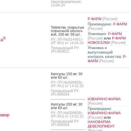
переоформления:
13.06.24
(Россия)
Р-ФАРМ
Произведено:
Р-ФАРМ
Таб­летки, пок­ры­тые
(Россия)
пле­ноч­ной обо­лоч­
Упаковано:
Р-ФАРМ
кой, 100 мг: 56 шт.
или
(Россия)
®
Р-ФАРМ
са
РУ: ЛП-№(014491)-
(Россия)
НОВОСЕЛКИ
(РГ-RU) от 14.04.26
Упаковка и
Предыдущий РУ:
ЛП-003622
выпускающий
контроль качества:
Р-
(Россия)
ФАРМ
Кап­су­лы 150 мг: 30
или 60 шт.
РУ: ЛП-№(008859)-
(РГ-RU) от 14.02.25
Предыдущий РУ:
ЛП-006084
ИЗВАРИНО ФАРМА
(Россия)
Кап­су­лы 200 мг: 30
или 60 шт.
Произведено:
РУ: ЛП-№(008859)-
ИЗВАРИНО ФАРМА
авир
(РГ-RU) от 14.02.25
или
(Россия)
Предыдущий РУ:
НАНОФАРМА
ЛП-006084
ДЕВЕЛОПМЕНТ
(Россия)