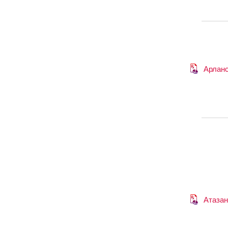
Арлан
Атазан