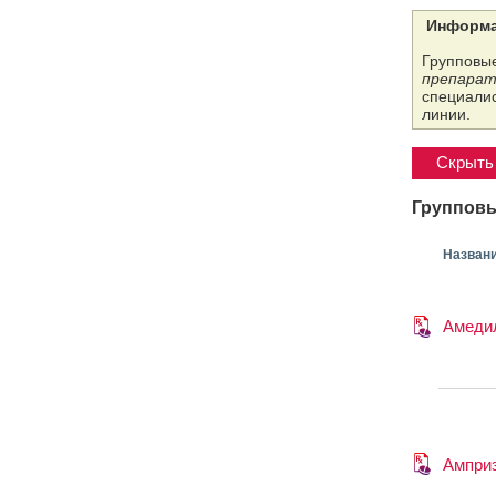
Информа
Групповые
препарат
специалис
линии.
Скрыть 
Групповы
Назван
Амеди
Ампри