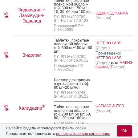
Таб­летки, пок­ры­тые
пле­ноч­ной обо­лоч­
кой, 300 мг+150 мг:
Зидовудин +
10, 30, 60 или 100 шт.
ЭДВАНСД ФАРМА
Ламивудин-
РУ: ЛП-№(002780)-
(Россия)
Эдвансд
(РГ-RU) от 17.07.23
Предыдущий РУ:
ЛП-006089
Таб­летки, пок­ры­тые
HETERO LABS
пле­ноч­ной обо­лоч­
(Индия)
кой, 300 мг+150 мг: 60
шт.
Произведено:
Зидолам
РУ: ЛП-№(000790)-
HETERO LABS
(РГ-RU) от 16.05.22
или
(Индия)
МАКИЗ-
Предыдущий РУ:
(Россия)
ФАРМА
ЛП-002512
Рас­твор для при­ема
внутрь, [спир­то­вой]
80 мг+20 мг/мл
РУ: ЛП-№(000748)-
(РГ-RU) от 04.05.22
ФАРМАСИНТЕЗ
®
Таб­летки, пок­ры­тые
Калидавир
(Россия)
пле­ноч­ной обо­лоч­
кой, 200 мг+50 мг: 60,
80, 120 или 160 шт.
РУ: ЛП-№(000748)-
(РГ-RU) от 04.05.22
На сайте Видаль используются файлы cookie
Ok
Предыдущий РУ:
Продолжая, вы принимаете
пользовательское соглашение
.
ЛП-004303