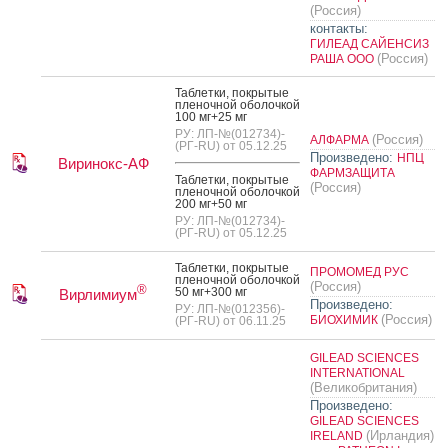
(Россия)
контакты:
ГИЛЕАД САЙЕНСИЗ
(Россия)
РАША ООО
Таб­летки, пок­ры­тые
пле­ноч­ной обо­лоч­кой
100 мг+25 мг
РУ: ЛП-№(012734)-
(Россия)
АЛФАРМА
(РГ-RU) от 05.12.25
Произведено:
НПЦ
Виринокс-АФ
ФАРМЗАЩИТА
Таб­летки, пок­ры­тые
(Россия)
пле­ноч­ной обо­лоч­кой
200 мг+50 мг
РУ: ЛП-№(012734)-
(РГ-RU) от 05.12.25
Таб­летки, пок­ры­тые
ПРОМОМЕД РУС
пле­ноч­ной обо­лоч­кой
(Россия)
®
50 мг+300 мг
Вирлимиум
Произведено:
РУ: ЛП-№(012356)-
(Россия)
БИОХИМИК
(РГ-RU) от 06.11.25
GILEAD SCIENCES
INTERNATIONAL
(Великобритания)
Произведено:
GILEAD SCIENCES
(Ирландия)
IRELAND