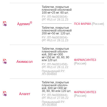
Таб­летки, пок­ры­тые
пле­ноч­ной обо­лоч­кой
100 мг+25 мг: 60 шт.
РУ: ЛП-№(003834)-
(РГ-RU) от 28.11.23
®
Адемио
(Россия)
ПСК ФАРМА
Таб­летки, пок­ры­тые
пле­ноч­ной обо­лоч­кой
200 мг+50 мг: 120 шт.
РУ: ЛП-№(003834)-
(РГ-RU) от 28.11.23
Таб­летки, пок­ры­тые
пле­ноч­ной обо­лоч­
кой, 300 мг+300
мг+150 мг: 30, 60, 90
ФАРМАСИНТЕЗ
или 120 шт.
Акимасол
(Россия)
РУ: ЛП-№(001458)-
(РГ-RU) от 28.11.22
Предыдущий РУ:
ЛП-004660
Таб­летки, пок­ры­тые
пле­ноч­ной обо­лоч­
кой, 600 мг+300 мг:
30, 60, 90 или 120 шт.
ФАРМАСИНТЕЗ
Алагет
РУ: ЛП-№(000844)-
(Россия)
(РГ-RU) от 27.05.22
Предыдущий РУ:
ЛП-003600