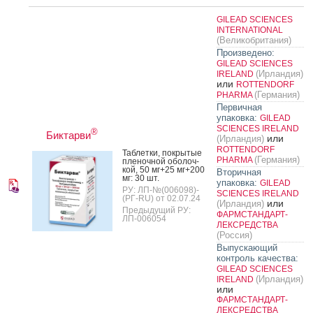
GILEAD SCIENCES
INTERNATIONAL
(Великобритания)
Произведено:
GILEAD SCIENCES
(Ирландия)
IRELAND
или
ROTTENDORF
(Германия)
PHARMA
Первичная
упаковка:
GILEAD
SCIENCES IRELAND
®
Биктарви
или
(Ирландия)
ROTTENDORF
Таб­летки, пок­ры­тые
(Германия)
PHARMA
пле­ноч­ной обо­лоч­
кой, 50 мг+25 мг+200
Вторичная
мг: 30 шт.
упаковка:
GILEAD
РУ: ЛП-№(006098)-
SCIENCES IRELAND
(РГ-RU) от 02.07.24
или
(Ирландия)
Предыдущий РУ:
ФАРМСТАНДАРТ-
ЛП-006054
ЛЕКСРЕДСТВА
(Россия)
Выпускающий
контроль качества:
GILEAD SCIENCES
(Ирландия)
IRELAND
или
ФАРМСТАНДАРТ-
ЛЕКСРЕДСТВА