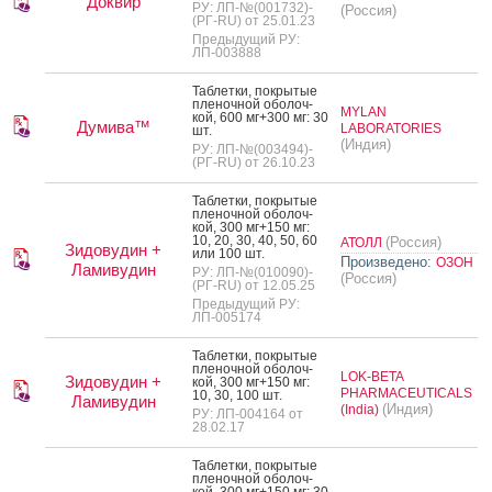
Доквир
РУ: ЛП-№(001732)-
(Россия)
(РГ-RU) от 25.01.23
Предыдущий РУ:
ЛП-003888
Таб­летки, пок­ры­тые
пле­ноч­ной обо­лоч­
MYLAN
кой, 600 мг+300 мг: 30
Думива™
LABORATORIES
шт.
(Индия)
РУ: ЛП-№(003494)-
(РГ-RU) от 26.10.23
Таб­летки, пок­ры­тые
пле­ноч­ной обо­лоч­
кой, 300 мг+150 мг:
10, 20, 30, 40, 50, 60
(Россия)
АТОЛЛ
Зидовудин +
или 100 шт.
Произведено:
ОЗОН
Ламивудин
РУ: ЛП-№(010090)-
(Россия)
(РГ-RU) от 12.05.25
Предыдущий РУ:
ЛП-005174
Таб­летки, пок­ры­тые
пле­ноч­ной обо­лоч­
LOK-BETA
Зидовудин +
кой, 300 мг+150 мг:
PHARMACEUTICALS
10, 30, 100 шт.
Ламивудин
(Индия)
(India)
РУ: ЛП-004164 от
28.02.17
Таб­летки, пок­ры­тые
пле­ноч­ной обо­лоч­