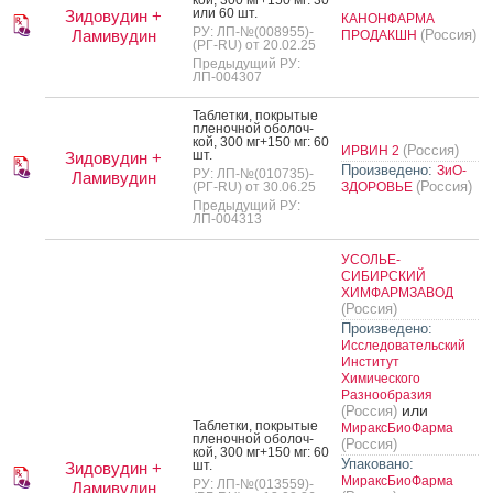
кой, 300 мг+150 мг: 30
или 60 шт.
Зидовудин +
КАНОНФАРМА
РУ: ЛП-№(008955)-
Ламивудин
(Россия)
ПРОДАКШН
(РГ-RU) от 20.02.25
Предыдущий РУ:
ЛП-004307
Таб­летки, пок­ры­тые
пле­ноч­ной обо­лоч­
кой, 300 мг+150 мг: 60
(Россия)
ИРВИН 2
шт.
Зидовудин +
Произведено:
ЗиО-
РУ: ЛП-№(010735)-
Ламивудин
(Россия)
(РГ-RU) от 30.06.25
ЗДОРОВЬЕ
Предыдущий РУ:
ЛП-004313
УСОЛЬЕ-
СИБИРСКИЙ
ХИМФАРМЗАВОД
(Россия)
Произведено:
Исследовательский
Институт
Химического
Разнообразия
или
(Россия)
Таб­летки, пок­ры­тые
МираксБиоФарма
пле­ноч­ной обо­лоч­
(Россия)
кой, 300 мг+150 мг: 60
Упаковано:
шт.
Зидовудин +
МираксБиоФарма
РУ: ЛП-№(013559)-
Ламивудин