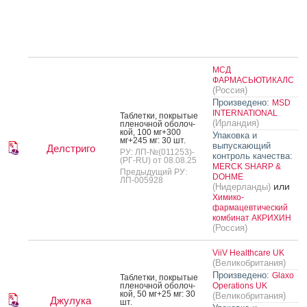
МСД
ФАРМАСЬЮТИКАЛС
(Россия)
Произведено:
MSD
INTERNATIONAL
Таб­летки, пок­ры­тые
(Ирландия)
пле­ноч­ной обо­лоч­
кой, 100 мг+300
Упаковка и
мг+245 мг: 30 шт.
выпускающий
Делстриго
РУ: ЛП-№(011253)-
контроль качества:
(РГ-RU) от 08.08.25
MERCK SHARP &
Предыдущий РУ:
DOHME
ЛП-005928
или
(Нидерланды)
Химико-
фармацевтический
комбинат АКРИХИН
(Россия)
ViiV Healthcare UK
(Великобритания)
Произведено:
Glaxo
Таб­летки, пок­ры­тые
пле­ноч­ной обо­лоч­
Operations UK
кой, 50 мг+25 мг: 30
(Великобритания)
Джулука
шт.