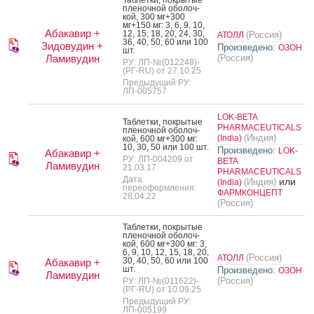
Таб­летки, пок­ры­тые
пле­ноч­ной обо­лоч­
кой, 300 мг+300
мг+150 мг: 3, 6, 9, 10,
Абакавир +
12, 15, 18, 20, 24, 30,
(Россия)
АТОЛЛ
36, 40, 50, 60 или 100
Зидовудин +
Произведено:
ОЗОН
шт.
Ламивудин
(Россия)
РУ: ЛП-№(012248)-
(РГ-RU) от 27.10.25
Предыдущий РУ:
ЛП-005757
LOK-BETA
Таб­летки, пок­ры­тые
PHARMACEUTICALS
пле­ноч­ной обо­лоч­
(Индия)
(India)
кой, 600 мг+300 мг:
10, 30, 50 или 100 шт.
Произведено:
LOK-
Абакавир +
РУ: ЛП-004209 от
BETA
Ламивудин
21.03.17
PHARMACEUTICALS
Дата
или
(Индия)
(India)
переоформления:
ФАРМКОНЦЕПТ
28.04.22
(Россия)
Таб­летки, пок­ры­тые
пле­ноч­ной обо­лоч­
кой, 600 мг+300 мг: 3,
6, 9, 10, 12, 15, 18, 20,
(Россия)
АТОЛЛ
30, 40, 50, 60 или 100
Абакавир +
шт.
Произведено:
ОЗОН
Ламивудин
(Россия)
РУ: ЛП-№(011622)-
(РГ-RU) от 10.09.25
Предыдущий РУ:
ЛП-005199