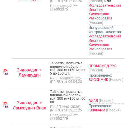
или
(Россия)
(РГ-RU) от 13.02.26
Исследовательский
Предыдущий РУ:
ЛП-003375
Институт
Химического
Разнообразия
(Россия)
Выпускающий
контроль качества:
Исследовательский
Институт
Химического
Разнообразия
(Россия)
Таб­летки, пок­ры­тые
ПРОМОМЕД РУС
пле­ноч­ной обо­лоч­
Зидовудин +
кой, 300 мг+150 мг: от
(Россия)
5 до 150 шт.
Ламивудин
Произведено:
РУ: ЛП-№(002122)-
(Россия)
БИОХИМИК
(РГ-RU) от 06.04.23
Таб­летки, пок­ры­тые
пле­ноч­ной обо­лоч­
кой, 300 мг+150 мг: 60
(Россия)
ВИАЛ
шт.
Зидовудин +
Произведено:
РУ: ЛП-№(013036)-
Ламивудин-Виал
(Россия)
(РГ-RU) от 29.12.25
ЮЖФАРМ
Предыдущий РУ:
ЛП-002779