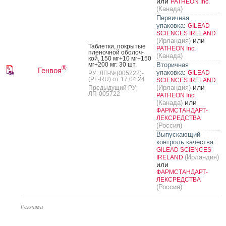
или
PATHEON Inc.
(Канада)
Первичная
упаковка:
GILEAD
SCIENCES IRELAND
или
(Ирландия)
Таб­летки, пок­ры­тые
PATHEON Inc.
пле­ноч­ной обо­лоч­
(Канада)
кой, 150 мг+10 мг+150
мг+200 мг: 30 шт.
Вторичная
®
Генвоя
упаковка:
GILEAD
РУ: ЛП-№(005222)-
(РГ-RU) от 17.04.24
SCIENCES IRELAND
или
(Ирландия)
Предыдущий РУ:
ЛП-005722
PATHEON Inc.
или
(Канада)
ФАРМСТАНДАРТ-
ЛЕКСРЕДСТВА
(Россия)
Выпускающий
контроль качества:
GILEAD SCIENCES
(Ирландия)
IRELAND
или
ФАРМСТАНДАРТ-
ЛЕКСРЕДСТВА
(Россия)
Реклама