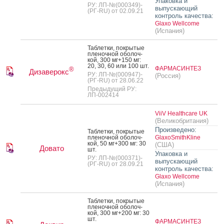
Упаковка и
РУ: ЛП-№(000349)-
выпускающий
(РГ-RU) от 02.09.21
контроль качества:
Glaxo Wellcome
(Испания)
Таб­летки, пок­ры­тые
пле­ноч­ной обо­лоч­
кой, 300 мг+150 мг:
20, 30, 60 или 100 шт.
ФАРМАСИНТЕЗ
®
Дизаверокс
РУ: ЛП-№(000947)-
(Россия)
(РГ-RU) от 28.06.22
Предыдущий РУ:
ЛП-002414
ViiV Healthcare UK
(Великобритания)
Произведено:
Таб­летки, пок­ры­тые
пле­ноч­ной обо­лоч­
GlaxoSmithKline
кой, 50 мг+300 мг: 30
(США)
Довато
шт.
Упаковка и
РУ: ЛП-№(000371)-
выпускающий
(РГ-RU) от 28.09.21
контроль качества:
Glaxo Wellcome
(Испания)
Таб­летки, пок­ры­тые
пле­ноч­ной обо­лоч­
кой, 300 мг+200 мг: 30
шт.
ФАРМАСИНТЕЗ