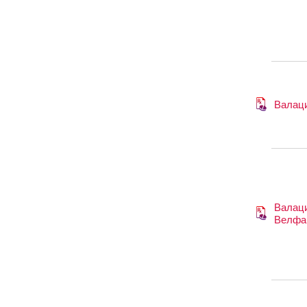
Валац
Валац
Велфа