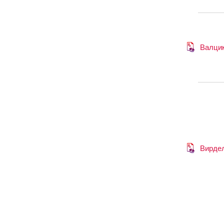
Валци
Вирде