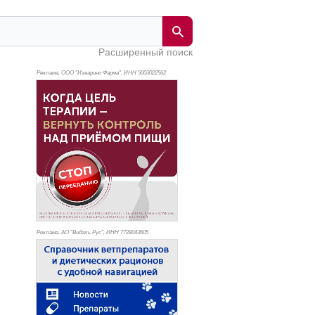
Расширенный поиск
Реклама. ООО "Изварино Фарма", ИНН 500
3022562
Реклама. АО "Видаль Рус", ИНН 772
8043605