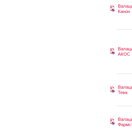
Валац
Канон
Валаци
АКОС
Валаци
Тева
Валаци
Фармс