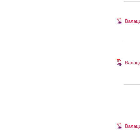
Валац
Валац
Валац