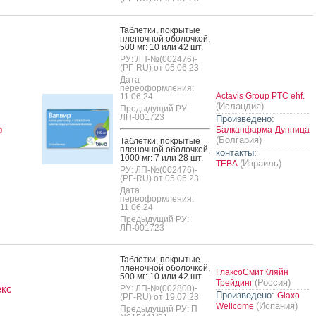
Таб­летки, пок­ры­тые
пле­ноч­ной обо­лоч­кой,
500 мг: 10 или 42 шт.
РУ: ЛП-№(002476)-
(РГ-RU) от 05.06.23
Дата
переоформления:
Actavis Group PTC ehf.
11.06.24
(Исландия)
Предыдущий РУ:
ЛП-001723
Произведено:
р
Балканфарма-Дупница
(Болгария)
Таб­летки, пок­ры­тые
пле­ноч­ной обо­лоч­кой,
контакты:
1000 мг: 7 или 28 шт.
(Израиль)
ТЕВА
РУ: ЛП-№(002476)-
(РГ-RU) от 05.06.23
Дата
переоформления:
11.06.24
Предыдущий РУ:
ЛП-001723
Таб­летки, пок­ры­тые
пле­ноч­ной обо­лоч­кой,
ГлаксоСмитКляйн
500 мг: 10 или 42 шт.
(Россия)
Трейдинг
екс
РУ: ЛП-№(002800)-
Произведено:
Glaxo
(РГ-RU) от 19.07.23
(Испания)
Wellcome
Предыдущий РУ: П