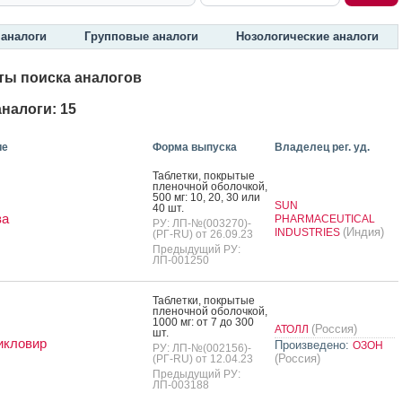
аналоги
Групповые аналоги
Нозологические аналоги
ты поиска аналогов
налоги: 15
ие
Форма выпуска
Владелец рег. уд.
Таб­летки, пок­ры­тые
пле­ноч­ной обо­лоч­кой,
500 мг: 10, 20, 30 или
SUN
40 шт.
ва
PHARMACEUTICAL
РУ: ЛП-№(003270)-
(Индия)
INDUSTRIES
(РГ-RU) от 26.09.23
Предыдущий РУ:
ЛП-001250
Таб­летки, пок­ры­тые
пле­ноч­ной обо­лоч­кой,
1000 мг: от 7 до 300
(Россия)
АТОЛЛ
шт.
икловир
Произведено:
ОЗОН
РУ: ЛП-№(002156)-
(Россия)
(РГ-RU) от 12.04.23
Предыдущий РУ:
ЛП-003188