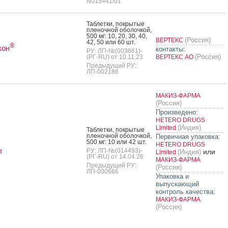
N015441/01
Таб­летки, пок­ры­тые
пле­ноч­ной обо­лоч­кой,
500 мг: 10, 20, 30, 40,
(Россия)
ВЕРТЕКС
42, 50 или 60 шт.
®
кон
контакты:
РУ: ЛП-№(003661)-
(Россия)
(РГ-RU) от 10.11.23
ВЕРТЕКС АО
Предыдущий РУ:
ЛП-002186
МАКИЗ-ФАРМА
(Россия)
Произведено:
HETERO DRUGS
(Индия)
Limited
Таб­летки, пок­ры­тые
пле­ноч­ной обо­лоч­кой,
Первичная упаковка:
500 мг: 10 или 42 шт.
HETERO DRUGS
л
РУ: ЛП-№(014493)-
или
(Индия)
Limited
(РГ-RU) от 14.04.26
МАКИЗ-ФАРМА
Предыдущий РУ:
(Россия)
ЛП-000666
Упаковка и
выпускающий
контроль качества:
МАКИЗ-ФАРМА
(Россия)