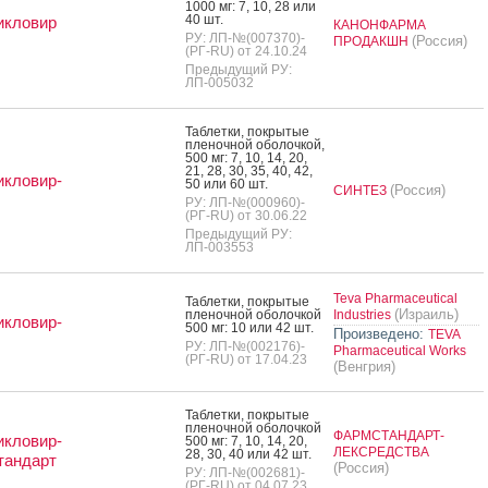
1000 мг: 7, 10, 28 или
40 шт.
икловир
КАНОНФАРМА
РУ: ЛП-№(007370)-
(Россия)
ПРОДАКШН
(РГ-RU) от 24.10.24
Предыдущий РУ:
ЛП-005032
Таб­летки, пок­ры­тые
пле­ноч­ной обо­лоч­кой,
500 мг: 7, 10, 14, 20,
21, 28, 30, 35, 40, 42,
кловир-
50 или 60 шт.
(Россия)
СИНТЕЗ
РУ: ЛП-№(000960)-
(РГ-RU) от 30.06.22
Предыдущий РУ:
ЛП-003553
Teva Pharmaceutical
Таб­летки, пок­ры­тые
(Израиль)
пле­ноч­ной обо­лоч­кой
Industries
кловир-
500 мг: 10 или 42 шт.
Произведено:
TEVA
РУ: ЛП-№(002176)-
Pharmaceutical Works
(РГ-RU) от 17.04.23
(Венгрия)
Таб­летки, пок­ры­тые
пле­ноч­ной обо­лоч­кой
ФАРМСТАНДАРТ-
кловир-
500 мг: 7, 10, 14, 20,
ЛЕКСРЕДСТВА
28, 30, 40 или 42 шт.
тандарт
(Россия)
РУ: ЛП-№(002681)-
(РГ-RU) от 04.07.23