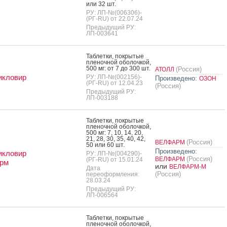
или 32 шт.
РУ: ЛП-№(006306)-
(РГ-RU) от 22.07.24
Предыдущий РУ:
ЛП-003641
Таб­летки, пок­ры­тые
пле­ноч­ной обо­лоч­кой,
500 мг: от 7 до 300 шт.
(Россия)
АТОЛЛ
икловир
РУ: ЛП-№(002156)-
Произведено:
ОЗОН
(РГ-RU) от 12.04.23
(Россия)
Предыдущий РУ:
ЛП-003188
Таб­летки, пок­ры­тые
пле­ноч­ной обо­лоч­кой,
500 мг: 7, 10, 14, 20,
21, 28, 30, 35, 40, 42,
(Россия)
ВЕЛФАРМ
50 или 60 шт.
Произведено:
икловир
РУ: ЛП-№(004290)-
(Россия)
ВЕЛФАРМ
(РГ-RU) от 15.01.24
рм
или
ВЕЛФАРМ-М
Дата
(Россия)
переоформления:
28.03.24
Предыдущий РУ:
ЛП-006564
Таб­летки, пок­ры­тые
пле­ноч­ной обо­лоч­кой,