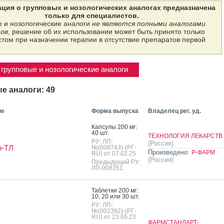
ция о групповых и нозологических аналогах предназначена
только для специалистов.
 и нозологические аналоги
не являются полными аналогами
ов
, решение об их использовании может быть принято только
том при назначении терапии в отсутствие препаратов первой
групповые и нозологические аналоги
е аналоги: 49
ие
Форма выпуска
Владелец рег. уд.
Кап­су­лы 200 мг:
40 шт.
ТЕХНОЛОГИЯ ЛЕКАРСТВ
РУ: ЛП-
(Россия)
о-ТЛ
№(008743)-(РГ-
Произведено:
Р-ФАРМ
RU) от 07.02.25
(Россия)
Предыдущий РУ:
ЛП-008351
Таб­летки 200 мг:
10, 20 или 30 шт.
РУ: ЛП-
№(002392)-(РГ-
RU) от 23.05.23
ФАРМСТАНДАРТ-