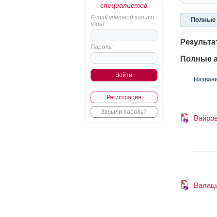
специалистов
E-mail учетной записи
Полные 
Vidal:
Результа
Пароль:
Полные а
Назван
Регистрация
Забыли пароль?
Вайро
Валац