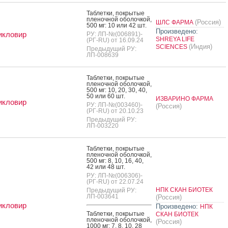
Таб­летки, пок­ры­тые
пле­ноч­ной обо­лоч­кой,
(Россия)
ШЛС ФАРМА
500 мг: 10 или 42 шт.
Произведено:
икловир
РУ: ЛП-№(006891)-
SHREYA LIFE
(РГ-RU) от 16.09.24
(Индия)
SCIENCES
Предыдущий РУ:
ЛП-008639
Таб­летки, пок­ры­тые
пле­ноч­ной обо­лоч­кой,
500 мг: 10, 20, 30, 40,
50 или 60 шт.
ИЗВАРИНО ФАРМА
икловир
РУ: ЛП-№(003460)-
(Россия)
(РГ-RU) от 20.10.23
Предыдущий РУ:
ЛП-003220
Таб­летки, пок­ры­тые
пле­ноч­ной обо­лоч­кой,
500 мг: 8, 10, 16, 40,
42 или 48 шт.
РУ: ЛП-№(006306)-
(РГ-RU) от 22.07.24
НПК СКАН БИОТЕК
Предыдущий РУ:
ЛП-003641
(Россия)
икловир
Произведено:
НПК
Таб­летки, пок­ры­тые
СКАН БИОТЕК
пле­ноч­ной обо­лоч­кой,
(Россия)
1000 мг: 7, 8, 10, 28