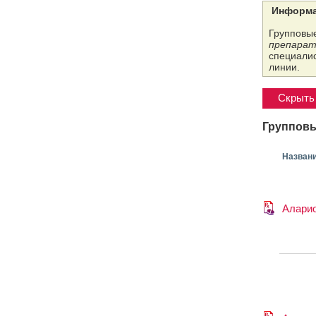
Информа
Групповые
препарат
специалис
линии.
Скрыть 
Групповы
Назван
Алари