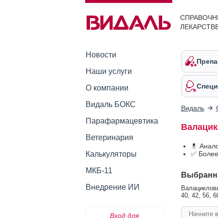
СПРАВОЧН
ЛЕКАРСТВ
Новости
Препа
Наши услуги
Специ
О компании
Видаль БОКС
Видаль
Парафармацевтика
Валацик
Ветеринария
💊 Анал
Калькуляторы
✅ Более
МКБ-11
Выбранн
Внедрение ИИ
Валациклови
40, 42, 56, 6
Вход для