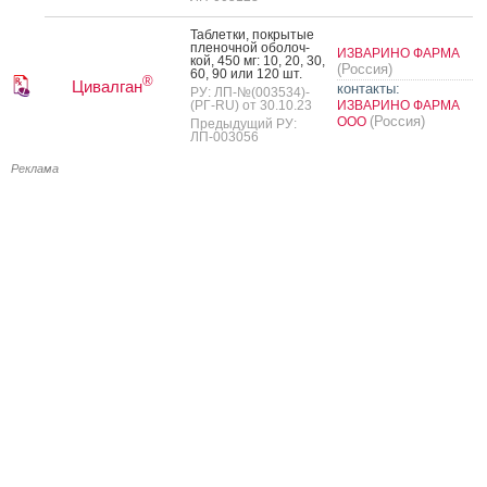
Таб­летки, пок­ры­тые
пле­ноч­ной обо­лоч­
ИЗВАРИНО ФАРМА
кой, 450 мг: 10, 20, 30,
(Россия)
60, 90 или 120 шт.
®
Цивалган
контакты:
РУ: ЛП-№(003534)-
(РГ-RU) от 30.10.23
ИЗВАРИНО ФАРМА
(Россия)
ООО
Предыдущий РУ:
ЛП-003056
Реклама