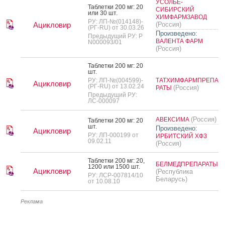
УСОЛЬЕ-
Таб­летки 200 мг: 20
СИБИРСКИЙ
или 30 шт.
ХИМФАРМЗАВОД
РУ: ЛП-№(014148)-
Ацикловир
(Россия)
(РГ-RU) от 30.03.26
Произведено:
Предыдущий РУ: Р
ВАЛЕНТА ФАРМ
N000093/01
(Россия)
Таб­летки 200 мг: 20
шт.
РУ: ЛП-№(004599)-
ТАТХИМФАРМПРЕПА
Ацикловир
(РГ-RU) от 13.02.24
(Россия)
РАТЫ
Предыдущий РУ:
ЛС-000097
(Россия)
АВЕКСИМА
Таб­летки 200 мг: 20
шт.
Произведено:
Ацикловир
РУ: ЛП-000199 от
ИРБИТСКИЙ ХФЗ
09.02.11
(Россия)
Таб­летки 200 мг: 20,
БЕЛМЕДПРЕПАРАТЫ
1200 или 1500 шт.
Ацикловир
(Республика
РУ: ЛСР-007814/10
Беларусь)
от 10.08.10
Реклама