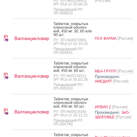
(Россия)
РУ: ЛП-№(010462)-
(РГ-RU) от 05.06.25
Предыдущий РУ:
ЛП-006033
Таб­летки, пок­ры­тые
пле­ноч­ной обо­лоч­
кой, 450 мг: 30, 60 или
90 шт.
Валганцикловир
(Россия)
ПСК ФАРМА
РУ: ЛП-№(007096)-
(РГ-RU) от 02.10.24
Предыдущий РУ:
ЛП-004931
Таб­летки, пок­ры­тые
пле­ноч­ной обо­лоч­
кой, 450 мг: 60 шт.
(Россия)
МБА-ГРУПП
Валганцикловир
РУ: ЛП-№(013451)-
Произведено:
(РГ-RU) от 05.02.26
(Россия)
АМЕДАРТ
Предыдущий РУ:
ЛП-005343
Таб­летки, пок­ры­тые
пле­ноч­ной обо­лоч­
кой, 450 мг: 60 шт.
(Россия)
ИРВИН 2
Валганцикловир
РУ: ЛП-№(001626)-
Произведено:
ЗиО-
(РГ-RU) от 28.12.22
(Россия)
ЗДОРОВЬЕ
Предыдущий РУ:
ЛП-004780
Таб­летки, пок­ры­тые