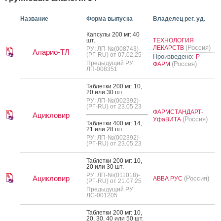
Название
Форма выпуска
Владелец рег. уд.
Кап­су­лы 200 мг: 40
шт.
ТЕХНОЛОГИЯ
(Россия)
ЛЕКАРСТВ
РУ: ЛП-№(008743)-
Аларио-ТЛ
(РГ-RU) от 07.02.25
Произведено:
Р-
Предыдущий РУ:
(Россия)
ФАРМ
ЛП-008351
Таб­летки 200 мг: 10,
20 или 30 шт.
РУ: ЛП-№(002392)-
(РГ-RU) от 23.05.23
ФАРМСТАНДАРТ-
Ацикловир
(Россия)
УфаВИТА
Таб­летки 400 мг: 14,
21 или 28 шт.
РУ: ЛП-№(002392)-
(РГ-RU) от 23.05.23
Таб­летки 200 мг: 10,
20 или 30 шт.
РУ: ЛП-№(011018)-
Ацикловир
(Россия)
АВВА РУС
(РГ-RU) от 21.07.25
Предыдущий РУ:
ЛС-001205
Таб­летки 200 мг: 10,
20, 30, 40 или 50 шт.