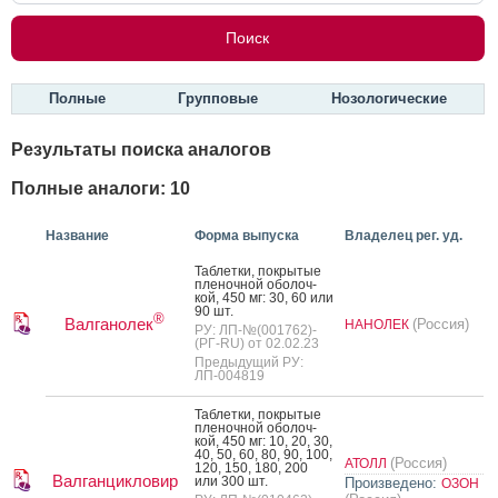
Полные
Групповые
Нозологические
Результаты поиска аналогов
Полные аналоги: 10
Название
Форма выпуска
Владелец рег. уд.
Таб­летки, пок­ры­тые
пле­ноч­ной обо­лоч­
кой, 450 мг: 30, 60 или
90 шт.
®
Валганолек
(Россия)
НАНОЛЕК
РУ: ЛП-№(001762)-
(РГ-RU) от 02.02.23
Предыдущий РУ:
ЛП-004819
Таб­летки, пок­ры­тые
пле­ноч­ной обо­лоч­
кой, 450 мг: 10, 20, 30,
40, 50, 60, 80, 90, 100,
(Россия)
АТОЛЛ
120, 150, 180, 200
Валганцикловир
или 300 шт.
Произведено:
ОЗОН