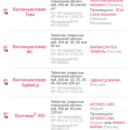
Teva Pharmaceutical
пле­ноч­ной обо­лоч­
(Израиль)
кой, 450 мг: 30 или 60
Industries
шт.
Валганцикловир-
Произведено:
TEVA
РУ: ЛП-№(005423)-
Тева
Czech Industries
(РГ-RU) от 13.05.24
(Чешская
Предыдущий РУ:
Республика)
ЛП-003443
Таб­летки, пок­ры­тые
пле­ноч­ной обо­лоч­
кой, 450 мг: 30, 60 или
90 шт.
Валганцикловир-
ФАРМАСИНТЕЗ-
РУ: ЛП-№(004739)-
ФС
(Россия)
ТЮМЕНЬ
(РГ-RU) от 27.02.24
Предыдущий РУ:
ЛП-008545
Таб­летки, пок­ры­тые
пле­ноч­ной обо­лоч­
Валганцикловир-
кой, 450 мг: 10, 20, 30,
ЭДВАНСД ФАРМА
40, 60 или 100 шт.
Эдвансд
(Россия)
РУ: ЛП-№(004625)-
(РГ-RU) от 15.02.24
Таб­летки, пок­ры­тые
HETERO LABS
пле­ноч­ной обо­лоч­
(Индия)
кой, 450 мг: 60 или
120 шт.
Произведено:
®
Валговир
450
РУ: ЛП-№(003950)-
HETERO LABS
(РГ-RU) от 11.12.23
или
(Индия)
МАКИЗ-
Предыдущий РУ:
(Россия)
ФАРМА
ЛП-005123