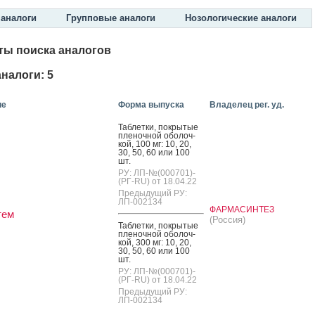
аналоги
Групповые аналоги
Нозологические аналоги
ты поиска аналогов
налоги: 5
ие
Форма выпуска
Владелец рег. уд.
Таб­летки, пок­ры­тые
пле­ноч­ной обо­лоч­
кой, 100 мг: 10, 20,
30, 50, 60 или 100
шт.
РУ: ЛП-№(000701)-
(РГ-RU) от 18.04.22
Предыдущий РУ:
ЛП-002134
ФАРМАСИНТЕЗ
тем
(Россия)
Таб­летки, пок­ры­тые
пле­ноч­ной обо­лоч­
кой, 300 мг: 10, 20,
30, 50, 60 или 100
шт.
РУ: ЛП-№(000701)-
(РГ-RU) от 18.04.22
Предыдущий РУ:
ЛП-002134