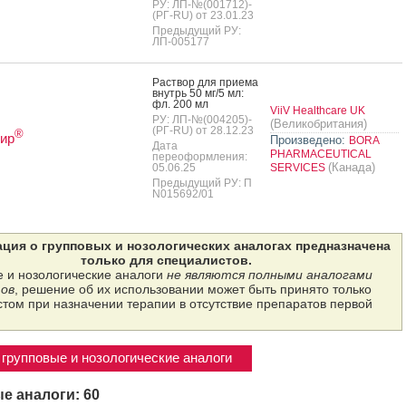
РУ: ЛП-№(001712)-
(РГ-RU) от 23.01.23
Предыдущий РУ:
ЛП-005177
Рас­твор для при­ема
внутрь 50 мг/5 мл:
фл. 200 мл
ViiV Healthcare UK
РУ: ЛП-№(004205)-
(Великобритания)
(РГ-RU) от 28.12.23
®
ир
Произведено:
BORA
Дата
PHARMACEUTICAL
переоформления:
(Канада)
05.06.25
SERVICES
Предыдущий РУ: П
N015692/01
ция о групповых и нозологических аналогах предназначена
только для специалистов.
 и нозологические аналоги
не являются полными аналогами
ов
, решение об их использовании может быть принято только
том при назначении терапии в отсутствие препаратов первой
групповые и нозологические аналоги
е аналоги: 60