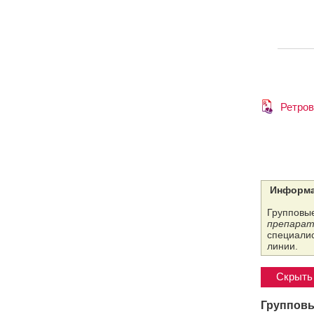
Ретров
Информа
Групповые
препарат
специалис
линии.
Скрыть 
Групповы