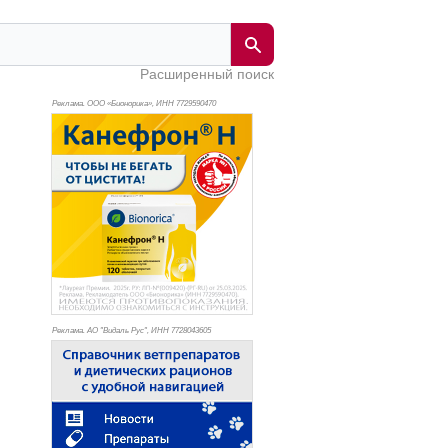
Расширенный поиск
Реклама. ООО «Бионорика», ИНН 772
9590470
Реклама. АО "Видаль Рус", ИНН 772
8043605