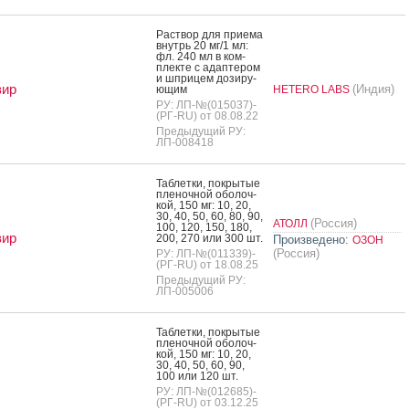
Рас­твор для при­ема
внутрь 20 мг/1 мл:
фл. 240 мл в ком­
плек­те с адап­те­ром
и шпри­цем до­зиру­
вир
(Индия)
ющим
HETERO LABS
РУ: ЛП-№(015037)-
(РГ-RU) от 08.08.22
Предыдущий РУ:
ЛП-008418
Таб­летки, пок­ры­тые
пле­ноч­ной обо­лоч­
кой, 150 мг: 10, 20,
30, 40, 50, 60, 80, 90,
(Россия)
АТОЛЛ
100, 120, 150, 180,
вир
200, 270 или 300 шт.
Произведено:
ОЗОН
(Россия)
РУ: ЛП-№(011339)-
(РГ-RU) от 18.08.25
Предыдущий РУ:
ЛП-005006
Таб­летки, пок­ры­тые
пле­ноч­ной обо­лоч­
кой, 150 мг: 10, 20,
30, 40, 50, 60, 90,
100 или 120 шт.
РУ: ЛП-№(012685)-
(РГ-RU) от 03.12.25