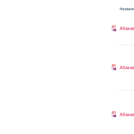
Назван
Абака
Абака
Абака