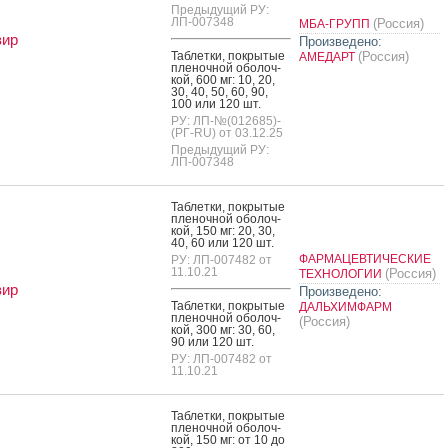
Предыдущий РУ:
ЛП-007348
(Россия)
МБА-ГРУПП
вир
Произведено:
Таб­летки, пок­ры­тые
(Россия)
АМЕДАРТ
пле­ноч­ной обо­лоч­
кой, 600 мг: 10, 20,
30, 40, 50, 60, 90,
100 или 120 шт.
РУ: ЛП-№(012685)-
(РГ-RU) от 03.12.25
Предыдущий РУ:
ЛП-007348
Таб­летки, пок­ры­тые
пле­ноч­ной обо­лоч­
кой, 150 мг: 20, 30,
40, 60 или 120 шт.
ФАРМАЦЕВТИЧЕСКИЕ
РУ: ЛП-007482 от
11.10.21
(Россия)
ТЕХНОЛОГИИ
вир
Произведено:
Таб­летки, пок­ры­тые
ДАЛЬХИМФАРМ
пле­ноч­ной обо­лоч­
(Россия)
кой, 300 мг: 30, 60,
90 или 120 шт.
РУ: ЛП-007482 от
11.10.21
Таб­летки, пок­ры­тые
пле­ноч­ной обо­лоч­
кой, 150 мг: от 10 до