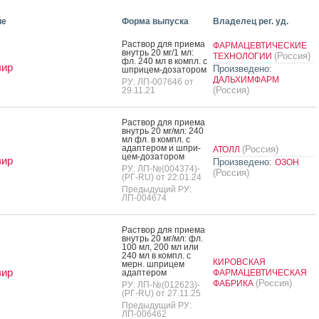
ие
Форма выпуска
Владелец рег. уд.
Рас­твор для при­ема
ФАРМАЦЕВТИЧЕСКИЕ
внутрь 20 мг/1 мл:
(Россия)
ТЕХНОЛОГИИ
фл. 240 мл в компл. с
вир
Произведено:
шпри­цем-до­зато­ром
ДАЛЬХИМФАРМ
РУ: ЛП-007646 от
(Россия)
29.11.21
Рас­твор для при­ема
внутрь 20 мг/мл: 240
мл фл. в компл. с
адап­те­ром и шпри­
(Россия)
АТОЛЛ
цем-до­зато­ром
вир
Произведено:
ОЗОН
РУ: ЛП-№(004374)-
(Россия)
(РГ-RU) от 22.01.24
Предыдущий РУ:
ЛП-004674
Рас­твор для при­ема
внутрь 20 мг/мл: фл.
100 мл, 200 мл или
240 мл в компл. с
КИРОВСКАЯ
мерн. шпри­цем
вир
адап­те­ром
ФАРМАЦЕВТИЧЕСКАЯ
(Россия)
ФАБРИКА
РУ: ЛП-№(012623)-
(РГ-RU) от 27.11.25
Предыдущий РУ:
ЛП-006462