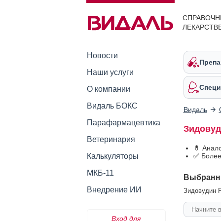
СПРАВОЧН
ЛЕКАРСТВ
Новости
Препа
Наши услуги
Специ
О компании
Видаль БОКС
Видаль
Парафармацевтика
Зидовуд
Ветеринария
💊 Анал
Калькуляторы
✅ Более
МКБ-11
Выбранн
Внедрение ИИ
Зидовудин Р
Вход для