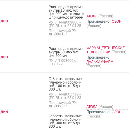
Рас­твор для при­ема
внутрь 10 мг/1 мл:
фл. 200 мл в компл. с
(Россия)
АТОЛЛ
шпри­цем-до­зато­ром
удин
Произведено:
ОЗОН
РУ: ЛП-№(009866)-
(Россия)
(РГ-RU) от 22.04.25
Предыдущий РУ:
ЛП-004317
ФАРМАЦЕВТИЧЕСКИЕ
Рас­твор для при­ема
(Россия)
внутрь 50 мг/5 мл:
ТЕХНОЛОГИИ
фл. 200 мл
удин
Произведено:
РУ: ЛП-008606 от
ДАЛЬХИМФАРМ
10.10.22
(Россия)
Таб­летки, пок­ры­тые
пле­ноч­ной обо­лоч­
кой, 100 мг: от 5 до
300 шт.
РУ: ЛП-№(001712)-
(РГ-RU) от 23.01.23
Предыдущий РУ:
ЛП-005177
(Россия)
АТОЛЛ
удин
Произведено:
ОЗОН
Таб­летки, пок­ры­тые
(Россия)
пле­ноч­ной обо­лоч­
кой, 300 мг: от 5 до
300 шт.