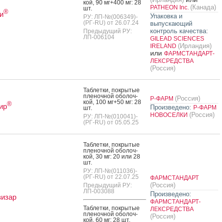
кой, 90 мг+400 мг: 28
(Канада)
PATHEON Inc.
шт.
®
и
Упаковка и
РУ: ЛП-№(006349)-
(РГ-RU) от 26.07.24
выпускающий
контроль качества:
Предыдущий РУ:
ЛП-006104
GILEAD SCIENCES
(Ирландия)
IRELAND
или
ФАРМСТАНДАРТ-
ЛЕКСРЕДСТВА
(Россия)
Таб­летки, пок­ры­тые
пле­ноч­ной обо­лоч­
(Россия)
Р-ФАРМ
кой, 100 мг+50 мг: 28
®
ир
Произведено:
Р-ФАРМ
шт.
(Россия)
НОВОСЕЛКИ
РУ: ЛП-№(010041)-
(РГ-RU) от 05.05.25
Таб­летки, пок­ры­тые
пле­ноч­ной обо­лоч­
кой, 30 мг: 20 или 28
шт.
РУ: ЛП-№(011036)-
(РГ-RU) от 22.07.25
ФАРМСТАНДАРТ
(Россия)
Предыдущий РУ:
ЛП-003088
Произведено:
визар
ФАРМСТАНДАРТ-
Таб­летки, пок­ры­тые
ЛЕКСРЕДСТВА
пле­ноч­ной обо­лоч­
(Россия)
кой, 60 мг: 28 шт.