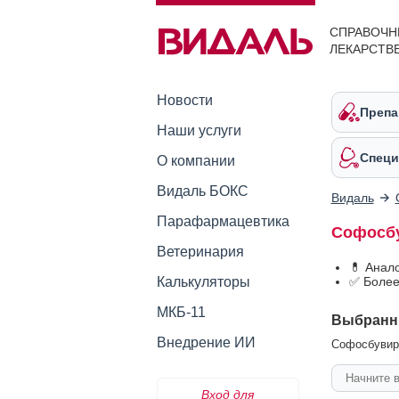
СПРАВОЧН
ЛЕКАРСТВ
Новости
Препа
Наши услуги
Специ
О компании
Видаль БОКС
Видаль
Парафармацевтика
Софосбу
Ветеринария
💊 Анал
Калькуляторы
✅ Более
МКБ-11
Выбранн
Внедрение ИИ
Софосбувир 
Вход для