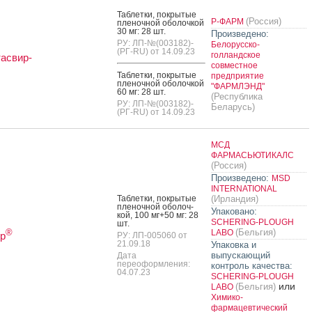
Таб­летки, пок­ры­тые
(Россия)
Р-ФАРМ
пле­ноч­ной обо­лоч­кой
30 мг: 28 шт.
Произведено:
РУ: ЛП-№(003182)-
Белорусско-
(РГ-RU) от 14.09.23
голландское
асвир-
совместное
Таб­летки, пок­ры­тые
предприятие
пле­ноч­ной обо­лоч­кой
"ФАРМЛЭНД"
60 мг: 28 шт.
(Республика
РУ: ЛП-№(003182)-
Беларусь)
(РГ-RU) от 14.09.23
МСД
ФАРМАСЬЮТИКАЛС
(Россия)
Произведено:
MSD
INTERNATIONAL
Таб­летки, пок­ры­тые
(Ирландия)
пле­ноч­ной обо­лоч­
Упаковано:
кой, 100 мг+50 мг: 28
SCHERING-PLOUGH
шт.
(Бельгия)
®
LABO
р
РУ: ЛП-005060 от
21.09.18
Упаковка и
выпускающий
Дата
переоформления:
контроль качества:
04.07.23
SCHERING-PLOUGH
или
(Бельгия)
LABO
Химико-
фармацевтический