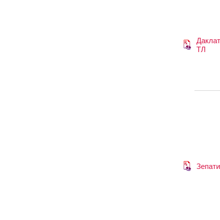
Даклат
ТЛ
Зепати