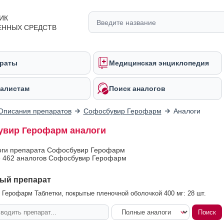
ИК
ЕННЫХ СРЕДСТВ
раты
Медицинская энциклопедия
алистам
Поиск аналогов
Описания препаратов
Софосбувир Герофарм
Аналоги
вир Герофарм аналоги
оги препарата Софосбувир Герофарм
 462 аналогов Софосбувир Герофарм
ый препарат
Герофарм Таблетки, покрытые пленочной оболочкой 400 мг: 28 шт.