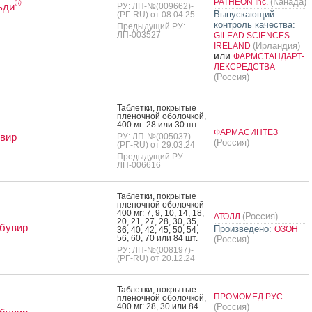
(Канада)
PATHEON Inc.
®
ьди
РУ: ЛП-№(009662)-
Выпускающий
(РГ-RU) от 08.04.25
контроль качества:
Предыдущий РУ:
ЛП-003527
GILEAD SCIENCES
(Ирландия)
IRELAND
или
ФАРМСТАНДАРТ-
ЛЕКСРЕДСТВА
(Россия)
Таб­летки, пок­ры­тые
пле­ноч­ной обо­лоч­кой,
400 мг: 28 или 30 шт.
ФАРМАСИНТЕЗ
вир
РУ: ЛП-№(005037)-
(Россия)
(РГ-RU) от 29.03.24
Предыдущий РУ:
ЛП-006616
Таб­летки, пок­ры­тые
пле­ноч­ной обо­лоч­кой
400 мг: 7, 9, 10, 14, 18,
(Россия)
АТОЛЛ
20, 21, 27, 28, 30, 35,
бувир
Произведено:
ОЗОН
36, 40, 42, 45, 50, 54,
56, 60, 70 или 84 шт.
(Россия)
РУ: ЛП-№(008197)-
(РГ-RU) от 20.12.24
Таб­летки, пок­ры­тые
ПРОМОМЕД РУС
пле­ноч­ной обо­лоч­кой,
400 мг: 28, 30 или 84
(Россия)