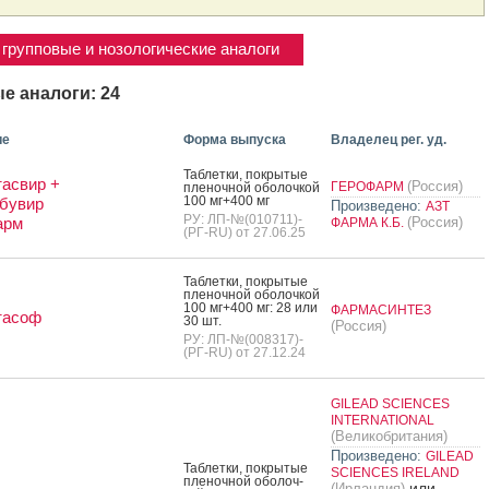
групповые и нозологические аналоги
е аналоги: 24
ие
Форма выпуска
Владелец рег. уд.
Таб­летки, пок­ры­тые
асвир +
(Россия)
ГЕРОФАРМ
пле­ноч­ной обо­лоч­кой
100 мг+400 мг
бувир
Произведено:
АЗТ
РУ: ЛП-№(010711)-
арм
(Россия)
ФАРМА К.Б.
(РГ-RU) от 27.06.25
Таб­летки, пок­ры­тые
пле­ноч­ной обо­лоч­кой
100 мг+400 мг: 28 или
ФАРМАСИНТЕЗ
тасоф
30 шт.
(Россия)
РУ: ЛП-№(008317)-
(РГ-RU) от 27.12.24
GILEAD SCIENCES
INTERNATIONAL
(Великобритания)
Произведено:
GILEAD
Таб­летки, пок­ры­тые
SCIENCES IRELAND
пле­ноч­ной обо­лоч­
или
(Ирландия)