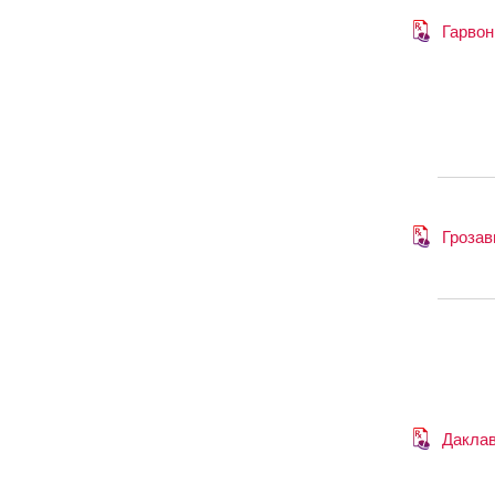
Гарвон
Грозав
Дакла