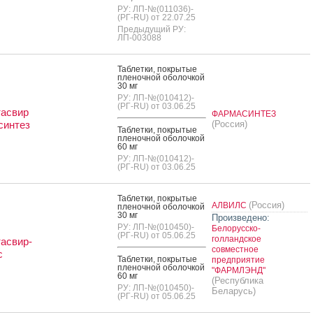
РУ: ЛП-№(011036)-
(РГ-RU) от 22.07.25
Предыдущий РУ:
ЛП-003088
Таб­летки, пок­ры­тые
пле­ноч­ной обо­лоч­кой
30 мг
РУ: ЛП-№(010412)-
(РГ-RU) от 03.06.25
тасвир
ФАРМАСИНТЕЗ
синтез
(Россия)
Таб­летки, пок­ры­тые
пле­ноч­ной обо­лоч­кой
60 мг
РУ: ЛП-№(010412)-
(РГ-RU) от 03.06.25
Таб­летки, пок­ры­тые
(Россия)
АЛВИЛС
пле­ноч­ной обо­лоч­кой
30 мг
Произведено:
РУ: ЛП-№(010450)-
Белорусско-
(РГ-RU) от 05.06.25
голландское
асвир-
совместное
с
Таб­летки, пок­ры­тые
предприятие
пле­ноч­ной обо­лоч­кой
"ФАРМЛЭНД"
60 мг
(Республика
РУ: ЛП-№(010450)-
Беларусь)
(РГ-RU) от 05.06.25