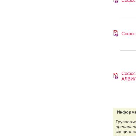
Софос
Софос
Софосб
АЛВИ
Информа
Групповые
препарат
специалис