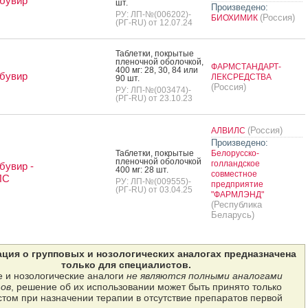
бувир
шт.
Произведено:
РУ: ЛП-№(006202)-
(Россия)
БИОХИМИК
(РГ-RU) от 12.07.24
Таб­летки, пок­ры­тые
пле­ноч­ной обо­лоч­кой,
ФАРМСТАНДАРТ-
400 мг: 28, 30, 84 или
бувир
ЛЕКСРЕДСТВА
90 шт.
(Россия)
РУ: ЛП-№(003474)-
(РГ-RU) от 23.10.23
(Россия)
АЛВИЛС
Произведено:
Таб­летки, пок­ры­тые
Белорусско-
пле­ноч­ной обо­лоч­кой
голландское
увир -
400 мг: 28 шт.
совместное
ЛС
РУ: ЛП-№(009555)-
предприятие
(РГ-RU) от 03.04.25
"ФАРМЛЭНД"
(Республика
Беларусь)
ция о групповых и нозологических аналогах предназначена
только для специалистов.
 и нозологические аналоги
не являются полными аналогами
ов
, решение об их использовании может быть принято только
том при назначении терапии в отсутствие препаратов первой