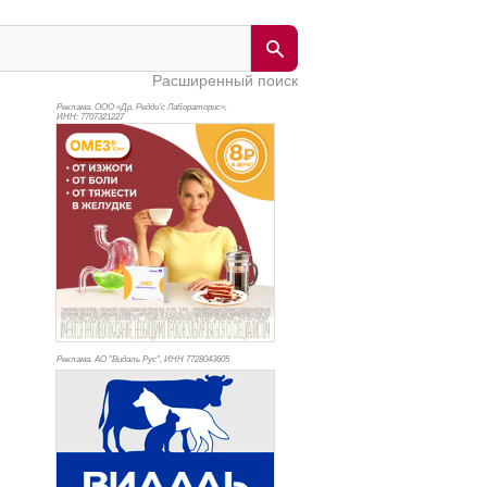
Расширенный поиск
Реклама. ООО «Др. Редди’с Лабораторис»,
ИНН: 770
7321227
Реклама. АО "Видаль Рус", ИНН 772
8043605