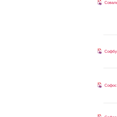
Совал
Софбу
Софос