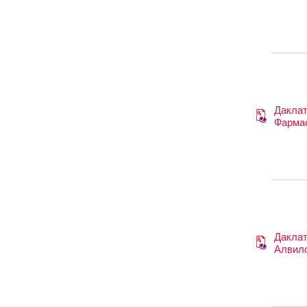
Дакла
Фарма
Даклат
Алвил