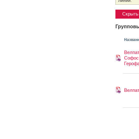
линии.
Скрыть 
Групповы
Назван
Велпат
Софос
Героф
Велпа