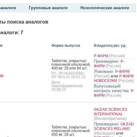
аналоги
Групповые аналоги
Нозологические аналоги
ты поиска аналогов
налоги: 7
ие
Форма выпуска
Владелец рег. уд.
(Россия)
Р-ФАРМ
Таб­летки, пок­ры­тые
Произведено:
Р-
пле­ноч­ной обо­лоч­кой,
(Россия)
ФАРМ
400 мг: 28 или 84 шт.
Упаковано:
Р-ФАРМ
РУ: ЛП-№(001686)-
ви
или
(Россия)
Р-ФАРМ
(РГ-RU) от 18.01.23
(Россия)
НОВОСЕЛКИ
Дата
переоформления:
Выпускающий
25.08.25
контроль качества:
Р-
(Россия)
ФАРМ
GILEAD SCIENCES
INTERNATIONAL
(Великобритания)
Произведено:
GILEAD
Таб­летки, пок­ры­тые
SCIENCES IRELAND
пле­ноч­ной обо­лоч­кой,
или
(Ирландия)
400 мг: 28 шт.