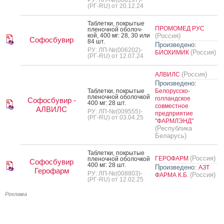
(РГ-RU) от 20.12.24
Таб­летки, пок­ры­тые
ПРОМОМЕД РУС
пле­ноч­ной обо­лоч­
кой, 400 мг: 28, 30 или
(Россия)
Софосбувир
84 шт.
Произведено:
РУ: ЛП-№(006202)-
(Россия)
БИОХИМИК
(РГ-RU) от 12.07.24
(Россия)
АЛВИЛС
Произведено:
Таб­летки, пок­ры­тые
Белорусско-
пле­ноч­ной обо­лоч­кой
голландское
Софосбувир -
400 мг: 28 шт.
совместное
АЛВИЛС
РУ: ЛП-№(009555)-
предприятие
(РГ-RU) от 03.04.25
"ФАРМЛЭНД"
(Республика
Беларусь)
Таб­летки, пок­ры­тые
(Россия)
ГЕРОФАРМ
пле­ноч­ной обо­лоч­кой
Софосбувир
400 мг: 28 шт.
Произведено:
АЗТ
Герофарм
РУ: ЛП-№(008803)-
(Россия)
ФАРМА К.Б.
(РГ-RU) от 12.02.25
Реклама