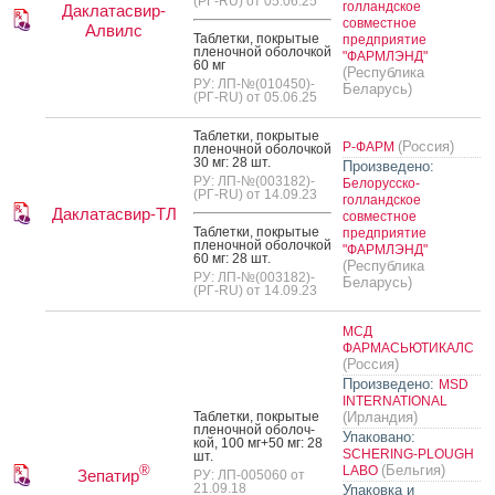
(РГ-RU) от 05.06.25
голландское
Даклатасвир-
совместное
Алвилс
Таб­летки, пок­ры­тые
предприятие
пле­ноч­ной обо­лоч­кой
"ФАРМЛЭНД"
60 мг
(Республика
РУ: ЛП-№(010450)-
Беларусь)
(РГ-RU) от 05.06.25
Таб­летки, пок­ры­тые
(Россия)
Р-ФАРМ
пле­ноч­ной обо­лоч­кой
30 мг: 28 шт.
Произведено:
РУ: ЛП-№(003182)-
Белорусско-
(РГ-RU) от 14.09.23
голландское
Даклатасвир-ТЛ
совместное
Таб­летки, пок­ры­тые
предприятие
пле­ноч­ной обо­лоч­кой
"ФАРМЛЭНД"
60 мг: 28 шт.
(Республика
РУ: ЛП-№(003182)-
Беларусь)
(РГ-RU) от 14.09.23
МСД
ФАРМАСЬЮТИКАЛС
(Россия)
Произведено:
MSD
INTERNATIONAL
Таб­летки, пок­ры­тые
(Ирландия)
пле­ноч­ной обо­лоч­
Упаковано:
кой, 100 мг+50 мг: 28
SCHERING-PLOUGH
шт.
(Бельгия)
®
LABO
Зепатир
РУ: ЛП-005060 от
21.09.18
Упаковка и