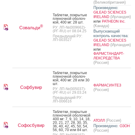
(Великобритания)
Произведено:
GILEAD SCIENCES
Таб­летки, пок­ры­тые
(Ирландия)
IRELAND
пле­ноч­ной обо­лоч­
или
PATHEON Inc.
кой, 400 мг: 28 шт.
(Канада)
®
Совальди
РУ: ЛП-№(009662)-
(РГ-RU) от 08.04.25
Выпускающий
контроль качества:
Предыдущий РУ:
ЛП-003527
GILEAD SCIENCES
(Ирландия)
IRELAND
или
ФАРМСТАНДАРТ-
ЛЕКСРЕДСТВА
(Россия)
Таб­летки, пок­ры­тые
пле­ноч­ной обо­лоч­
кой, 400 мг: 28 или 30
шт.
ФАРМАСИНТЕЗ
Софбувир
РУ: ЛП-№(005037)-
(Россия)
(РГ-RU) от 29.03.24
Предыдущий РУ:
ЛП-006616
Таб­летки, пок­ры­тые
пле­ноч­ной обо­лоч­кой
400 мг: 7, 9, 10, 14, 18,
(Россия)
АТОЛЛ
20, 21, 27, 28, 30, 35,
Софосбувир
Произведено:
ОЗОН
36, 40, 42, 45, 50, 54,
56, 60, 70 или 84 шт.
(Россия)
РУ: ЛП-№(008197)-