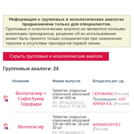
Информация о групповых и нозологических аналогах
предназначена только для специалистов.
Групповые и нозологические аналоги
не являются полными
аналогами препаратов
, решение об их использовании
может быть принято только специалистом при назначении
терапии в отсутствие препаратов первой линии.
Скрыть групповые и нозологические аналоги
Групповые аналоги: 24
Название
Форма выпуска
Владелец рег. уд.
Таб­летки, пок­ры­тые
Велпатасвир +
(Россия)
ГЕРОФАРМ
пле­ноч­ной обо­лоч­кой
100 мг+400 мг
Софосбувир
Произведено:
АЗТ
РУ: ЛП-№(010711)-
Герофарм
(Россия)
ФАРМА К.Б.
(РГ-RU) от 27.06.25
Таб­летки, пок­ры­тые
пле­ноч­ной обо­лоч­кой
100 мг+400 мг: 28 или
ФАРМАСИНТЕЗ
Велпатасоф
30 шт.
(Россия)
РУ: ЛП-№(008317)-