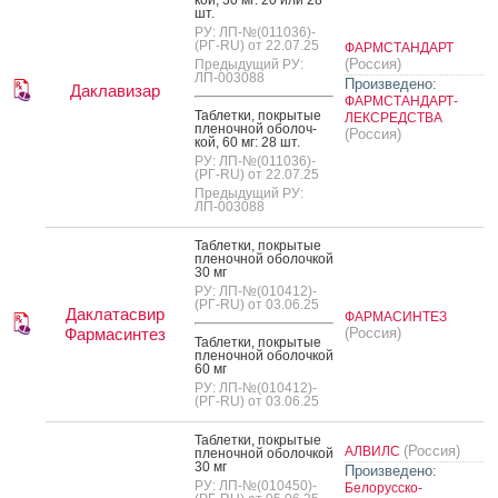
шт.
РУ: ЛП-№(011036)-
(РГ-RU) от 22.07.25
ФАРМСТАНДАРТ
(Россия)
Предыдущий РУ:
ЛП-003088
Произведено:
Даклавизар
ФАРМСТАНДАРТ-
Таб­летки, пок­ры­тые
ЛЕКСРЕДСТВА
пле­ноч­ной обо­лоч­
(Россия)
кой, 60 мг: 28 шт.
РУ: ЛП-№(011036)-
(РГ-RU) от 22.07.25
Предыдущий РУ:
ЛП-003088
Таб­летки, пок­ры­тые
пле­ноч­ной обо­лоч­кой
30 мг
РУ: ЛП-№(010412)-
(РГ-RU) от 03.06.25
Даклатасвир
ФАРМАСИНТЕЗ
Фармасинтез
(Россия)
Таб­летки, пок­ры­тые
пле­ноч­ной обо­лоч­кой
60 мг
РУ: ЛП-№(010412)-
(РГ-RU) от 03.06.25
Таб­летки, пок­ры­тые
(Россия)
АЛВИЛС
пле­ноч­ной обо­лоч­кой
30 мг
Произведено:
РУ: ЛП-№(010450)-
Белорусско-