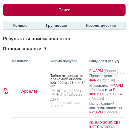
Полные
Групповые
Нозологические
Результаты поиска аналогов
Полные аналоги: 7
Название
Форма выпуска
Владелец рег. уд.
(Россия)
Р-ФАРМ
Таб­летки, пок­ры­тые
Произведено:
Р-
пле­ноч­ной обо­лоч­
(Россия)
ФАРМ
кой, 400 мг: 28 или 84
Упаковано:
Р-ФАРМ
шт.
или
(Россия)
Р-
Арселви
РУ: ЛП-№(001686)-
ФАРМ НОВОСЕЛКИ
(РГ-RU) от 18.01.23
(Россия)
Дата
переоформления:
Выпускающий
25.08.25
контроль качества:
(Россия)
Р-ФАРМ
GILEAD SCIENCES
INTERNATIONAL