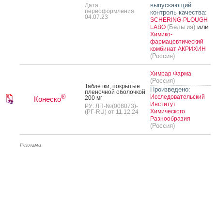
выпускающий
Дата
переоформления:
контроль качества:
04.07.23
SCHERING-PLOUGH
или
(Бельгия)
LABO
Химико-
фармацевтический
комбинат АКРИХИН
(Россия)
Химрар Фарма
(Россия)
Таб­летки, пок­ры­тые
Произведено:
пле­ноч­ной обо­лоч­кой
®
Исследовательский
200 мг
Конеско
Институт
РУ: ЛП-№(008073)-
Химического
(РГ-RU) от 11.12.24
Разнообразия
(Россия)
Реклама