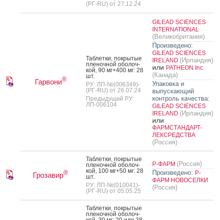
(РГ-RU) от 27.12.24
GILEAD SCIENCES
INTERNATIONAL
(Великобритания)
Произведено:
GILEAD SCIENCES
Таб­летки, пок­ры­тые
(Ирландия)
IRELAND
пле­ноч­ной обо­лоч­
или
PATHEON Inc.
кой, 90 мг+400 мг: 28
(Канада)
шт.
®
Гарвони
Упаковка и
РУ: ЛП-№(006349)-
(РГ-RU) от 26.07.24
выпускающий
контроль качества:
Предыдущий РУ:
ЛП-006104
GILEAD SCIENCES
(Ирландия)
IRELAND
или
ФАРМСТАНДАРТ-
ЛЕКСРЕДСТВА
(Россия)
Таб­летки, пок­ры­тые
(Россия)
Р-ФАРМ
пле­ноч­ной обо­лоч­
кой, 100 мг+50 мг: 28
Произведено:
®
Р-
Грозавир
шт.
ФАРМ НОВОСЕЛКИ
РУ: ЛП-№(010041)-
(Россия)
(РГ-RU) от 05.05.25
Таб­летки, пок­ры­тые
пле­ноч­ной обо­лоч­
кой, 30 мг: 20 или 28