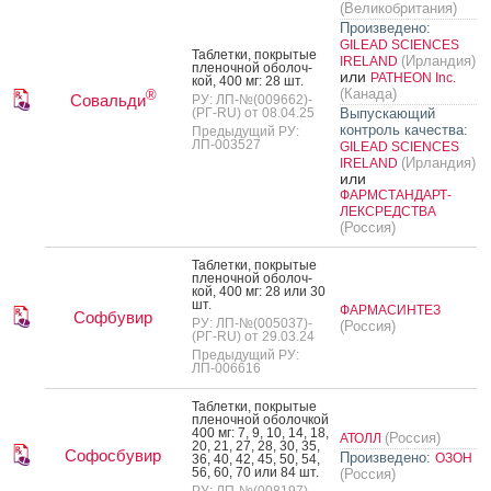
(Великобритания)
Произведено:
GILEAD SCIENCES
Таб­летки, пок­ры­тые
(Ирландия)
IRELAND
пле­ноч­ной обо­лоч­
или
PATHEON Inc.
кой, 400 мг: 28 шт.
(Канада)
®
Совальди
РУ: ЛП-№(009662)-
(РГ-RU) от 08.04.25
Выпускающий
контроль качества:
Предыдущий РУ:
ЛП-003527
GILEAD SCIENCES
(Ирландия)
IRELAND
или
ФАРМСТАНДАРТ-
ЛЕКСРЕДСТВА
(Россия)
Таб­летки, пок­ры­тые
пле­ноч­ной обо­лоч­
кой, 400 мг: 28 или 30
шт.
ФАРМАСИНТЕЗ
Софбувир
РУ: ЛП-№(005037)-
(Россия)
(РГ-RU) от 29.03.24
Предыдущий РУ:
ЛП-006616
Таб­летки, пок­ры­тые
пле­ноч­ной обо­лоч­кой
400 мг: 7, 9, 10, 14, 18,
(Россия)
АТОЛЛ
20, 21, 27, 28, 30, 35,
Софосбувир
Произведено:
ОЗОН
36, 40, 42, 45, 50, 54,
56, 60, 70 или 84 шт.
(Россия)
РУ: ЛП-№(008197)-