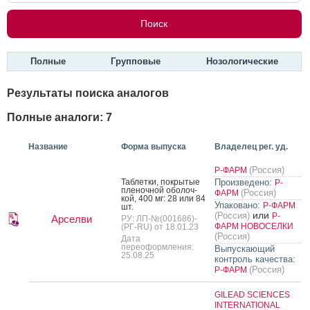
Полные
Групповые
Нозологические
Результаты поиска аналогов
Полные аналоги: 7
Название
Форма выпуска
Владелец рег. уд.
(Россия)
Р-ФАРМ
Таб­летки, пок­ры­тые
Произведено:
Р-
пле­ноч­ной обо­лоч­
(Россия)
ФАРМ
кой, 400 мг: 28 или 84
Упаковано:
Р-ФАРМ
шт.
или
(Россия)
Р-
Арселви
РУ: ЛП-№(001686)-
ФАРМ НОВОСЕЛКИ
(РГ-RU) от 18.01.23
(Россия)
Дата
переоформления:
Выпускающий
25.08.25
контроль качества:
(Россия)
Р-ФАРМ
GILEAD SCIENCES
INTERNATIONAL