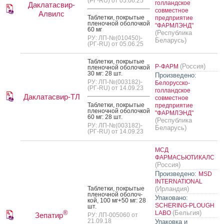
(РГ-RU) от 05.06.25
голландское
Даклатасвир-
совместное
Алвилс
Таб­летки, пок­ры­тые
предприятие
пле­ноч­ной обо­лоч­кой
"ФАРМЛЭНД"
60 мг
(Республика
РУ: ЛП-№(010450)-
Беларусь)
(РГ-RU) от 05.06.25
Таб­летки, пок­ры­тые
(Россия)
Р-ФАРМ
пле­ноч­ной обо­лоч­кой
30 мг: 28 шт.
Произведено:
РУ: ЛП-№(003182)-
Белорусско-
(РГ-RU) от 14.09.23
голландское
Даклатасвир-ТЛ
совместное
Таб­летки, пок­ры­тые
предприятие
пле­ноч­ной обо­лоч­кой
"ФАРМЛЭНД"
60 мг: 28 шт.
(Республика
РУ: ЛП-№(003182)-
Беларусь)
(РГ-RU) от 14.09.23
МСД
ФАРМАСЬЮТИКАЛС
(Россия)
Произведено:
MSD
INTERNATIONAL
Таб­летки, пок­ры­тые
(Ирландия)
пле­ноч­ной обо­лоч­
Упаковано:
кой, 100 мг+50 мг: 28
SCHERING-PLOUGH
шт.
(Бельгия)
®
LABO
Зепатир
РУ: ЛП-005060 от
21.09.18
Упаковка и