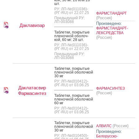
шт.
РУ: ЛП-№(011036)-
(РГ-RU) от 22.07.25
ФАРМСТАНДАРТ
(Россия)
Предыдущий РУ:
ЛП-003088
Произведено:
Даклавизар
ФАРМСТАНДАРТ-
Таб­летки, пок­ры­тые
ЛЕКСРЕДСТВА
пле­ноч­ной обо­лоч­
(Россия)
кой, 60 мг: 28 шт.
РУ: ЛП-№(011036)-
(РГ-RU) от 22.07.25
Предыдущий РУ:
ЛП-003088
Таб­летки, пок­ры­тые
пле­ноч­ной обо­лоч­кой
30 мг
РУ: ЛП-№(010412)-
(РГ-RU) от 03.06.25
Даклатасвир
ФАРМАСИНТЕЗ
Фармасинтез
(Россия)
Таб­летки, пок­ры­тые
пле­ноч­ной обо­лоч­кой
60 мг
РУ: ЛП-№(010412)-
(РГ-RU) от 03.06.25
Таб­летки, пок­ры­тые
(Россия)
АЛВИЛС
пле­ноч­ной обо­лоч­кой
30 мг
Произведено:
РУ: ЛП-№(010450)-
Белорусско-