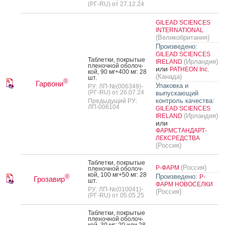
(РГ-RU) от 27.12.24
GILEAD SCIENCES
INTERNATIONAL
(Великобритания)
Произведено:
GILEAD SCIENCES
Таб­летки, пок­ры­тые
(Ирландия)
IRELAND
пле­ноч­ной обо­лоч­
или
PATHEON Inc.
кой, 90 мг+400 мг: 28
(Канада)
шт.
®
Гарвони
Упаковка и
РУ: ЛП-№(006349)-
(РГ-RU) от 26.07.24
выпускающий
контроль качества:
Предыдущий РУ:
ЛП-006104
GILEAD SCIENCES
(Ирландия)
IRELAND
или
ФАРМСТАНДАРТ-
ЛЕКСРЕДСТВА
(Россия)
Таб­летки, пок­ры­тые
(Россия)
Р-ФАРМ
пле­ноч­ной обо­лоч­
кой, 100 мг+50 мг: 28
Произведено:
®
Р-
Грозавир
шт.
ФАРМ НОВОСЕЛКИ
РУ: ЛП-№(010041)-
(Россия)
(РГ-RU) от 05.05.25
Таб­летки, пок­ры­тые
пле­ноч­ной обо­лоч­
кой, 30 мг: 20 или 28