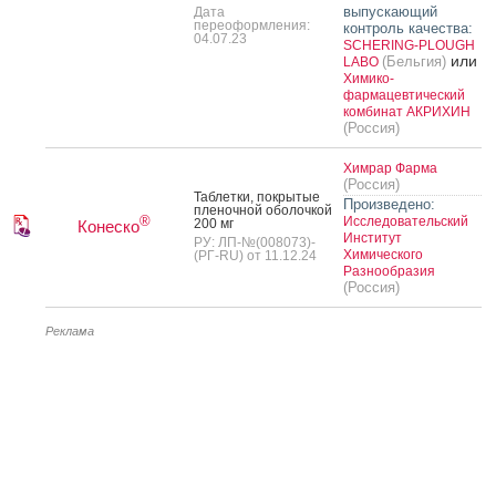
выпускающий
Дата
переоформления:
контроль качества:
04.07.23
SCHERING-PLOUGH
или
(Бельгия)
LABO
Химико-
фармацевтический
комбинат АКРИХИН
(Россия)
Химрар Фарма
(Россия)
Таб­летки, пок­ры­тые
Произведено:
пле­ноч­ной обо­лоч­кой
®
Исследовательский
200 мг
Конеско
Институт
РУ: ЛП-№(008073)-
Химического
(РГ-RU) от 11.12.24
Разнообразия
(Россия)
Реклама