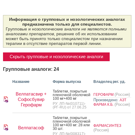
Информация о групповых и нозологических аналогах
предназначена только для специалистов.
Групповые и нозологические аналоги
не являются полными
аналогами препаратов
, решение об их использовании
может быть принято только специалистом при назначении
терапии в отсутствие препаратов первой линии.
Скрыть групповые и нозологические аналоги
Групповые аналоги: 24
Название
Форма выпуска
Владелец рег. уд.
Таб­летки, пок­ры­тые
Велпатасвир +
(Россия)
ГЕРОФАРМ
пле­ноч­ной обо­лоч­кой
100 мг+400 мг
Софосбувир
Произведено:
АЗТ
РУ: ЛП-№(010711)-
Герофарм
(Россия)
ФАРМА К.Б.
(РГ-RU) от 27.06.25
Таб­летки, пок­ры­тые
пле­ноч­ной обо­лоч­кой
100 мг+400 мг: 28 или
ФАРМАСИНТЕЗ
Велпатасоф
30 шт.
(Россия)
РУ: ЛП-№(008317)-