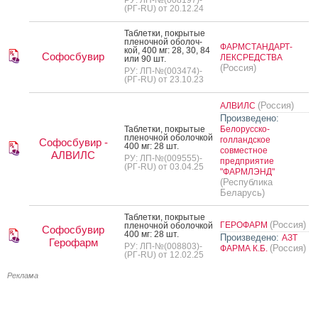
(РГ-RU) от 20.12.24
Таб­летки, пок­ры­тые
пле­ноч­ной обо­лоч­
ФАРМСТАНДАРТ-
кой, 400 мг: 28, 30, 84
Софосбувир
ЛЕКСРЕДСТВА
или 90 шт.
(Россия)
РУ: ЛП-№(003474)-
(РГ-RU) от 23.10.23
(Россия)
АЛВИЛС
Произведено:
Таб­летки, пок­ры­тые
Белорусско-
пле­ноч­ной обо­лоч­кой
голландское
Софосбувир -
400 мг: 28 шт.
совместное
АЛВИЛС
РУ: ЛП-№(009555)-
предприятие
(РГ-RU) от 03.04.25
"ФАРМЛЭНД"
(Республика
Беларусь)
Таб­летки, пок­ры­тые
(Россия)
ГЕРОФАРМ
пле­ноч­ной обо­лоч­кой
Софосбувир
400 мг: 28 шт.
Произведено:
АЗТ
Герофарм
РУ: ЛП-№(008803)-
(Россия)
ФАРМА К.Б.
(РГ-RU) от 12.02.25
Реклама