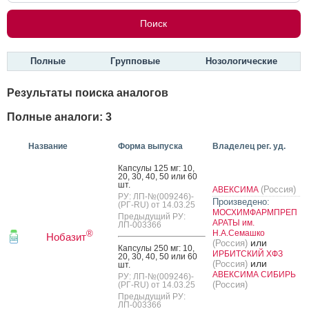
Полные
Групповые
Нозологические
Результаты поиска аналогов
Полные аналоги: 3
Название
Форма выпуска
Владелец рег. уд.
Кап­су­лы 125 мг: 10,
20, 30, 40, 50 или 60
шт.
(Россия)
АВЕКСИМА
РУ: ЛП-№(009246)-
Произведено:
(РГ-RU) от 14.03.25
МОСХИМФАРМПРЕП
Предыдущий РУ:
АРАТЫ им.
ЛП-003366
Н.А.Семашко
®
Нобазит
или
(Россия)
Кап­су­лы 250 мг: 10,
ИРБИТСКИЙ ХФЗ
20, 30, 40, 50 или 60
или
(Россия)
шт.
АВЕКСИМА СИБИРЬ
РУ: ЛП-№(009246)-
(Россия)
(РГ-RU) от 14.03.25
Предыдущий РУ:
ЛП-003366