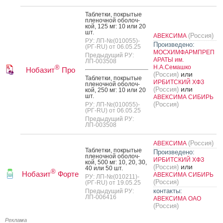
Таб­летки, пок­ры­тые
пле­ноч­ной обо­лоч­
кой, 125 мг: 10 или 20
шт.
(Россия)
АВЕКСИМА
РУ: ЛП-№(010055)-
Произведено:
(РГ-RU) от 06.05.25
МОСХИМФАРМПРЕП
Предыдущий РУ:
АРАТЫ им.
ЛП-003508
Н.А.Семашко
®
Нобазит
Про
или
(Россия)
Таб­летки, пок­ры­тые
ИРБИТСКИЙ ХФЗ
пле­ноч­ной обо­лоч­
или
(Россия)
кой, 250 мг: 10 или 20
шт.
АВЕКСИМА СИБИРЬ
(Россия)
РУ: ЛП-№(010055)-
(РГ-RU) от 06.05.25
Предыдущий РУ:
ЛП-003508
(Россия)
АВЕКСИМА
Таб­летки, пок­ры­тые
Произведено:
пле­ноч­ной обо­лоч­
ИРБИТСКИЙ ХФЗ
кой, 500 мг: 10, 20, 30,
или
(Россия)
40 или 50 шт.
®
Нобазит
Форте
АВЕКСИМА СИБИРЬ
РУ: ЛП-№(010211)-
(Россия)
(РГ-RU) от 19.05.25
контакты:
Предыдущий РУ:
ЛП-006416
АВЕКСИМА ОАО
(Россия)
Реклама