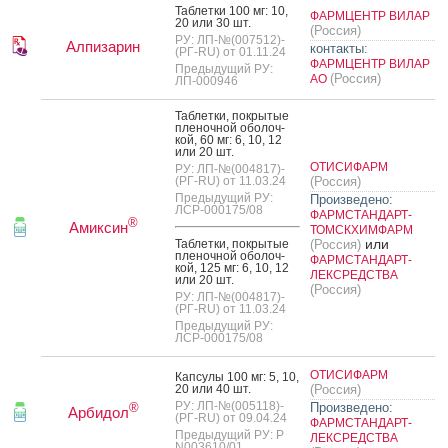
Таб­летки 100 мг: 10,
ФАРМЦЕНТР ВИЛАР
20 или 30 шт.
(Россия)
РУ: ЛП-№(007512)-
Алпизарин
контакты:
(РГ-RU) от 01.11.24
ФАРМЦЕНТР ВИЛАР
Предыдущий РУ:
(Россия)
АО
ЛП-000946
Таб­летки, пок­ры­тые
пле­ноч­ной обо­лоч­
кой, 60 мг: 6, 10, 12
или 20 шт.
ОТИСИФАРМ
РУ: ЛП-№(004817)-
(РГ-RU) от 11.03.24
(Россия)
Предыдущий РУ:
Произведено:
ЛСР-000175/08
ФАРМСТАНДАРТ-
®
Амиксин
ТОМСКХИМФАРМ
или
Таб­летки, пок­ры­тые
(Россия)
пле­ноч­ной обо­лоч­
ФАРМСТАНДАРТ-
кой, 125 мг: 6, 10, 12
ЛЕКСРЕДСТВА
или 20 шт.
(Россия)
РУ: ЛП-№(004817)-
(РГ-RU) от 11.03.24
Предыдущий РУ:
ЛСР-000175/08
ОТИСИФАРМ
Кап­су­лы 100 мг: 5, 10,
20 или 40 шт.
(Россия)
РУ: ЛП-№(005118)-
Произведено:
®
Арбидол
(РГ-RU) от 09.04.24
ФАРМСТАНДАРТ-
Предыдущий РУ: Р
ЛЕКСРЕДСТВА
N003610/01