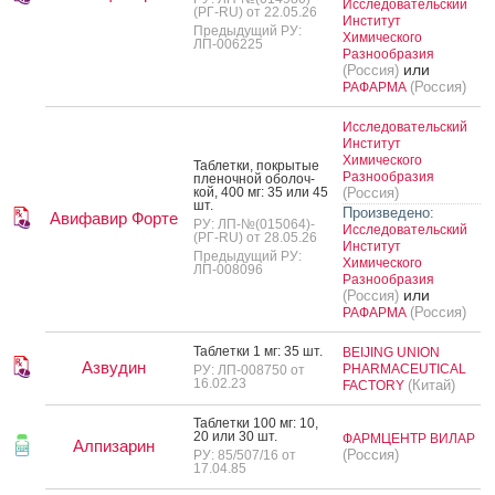
Исследовательский
(РГ-RU) от 22.05.26
Институт
Предыдущий РУ:
Химического
ЛП-006225
Разнообразия
или
(Россия)
(Россия)
РАФАРМА
Исследовательский
Институт
Химического
Таб­летки, пок­ры­тые
Разнообразия
пле­ноч­ной обо­лоч­
кой, 400 мг: 35 или 45
(Россия)
шт.
Произведено:
Авифавир Форте
РУ: ЛП-№(015064)-
Исследовательский
(РГ-RU) от 28.05.26
Институт
Предыдущий РУ:
Химического
ЛП-008096
Разнообразия
или
(Россия)
(Россия)
РАФАРМА
Таб­летки 1 мг: 35 шт.
BEIJING UNION
Азвудин
PHARMACEUTICAL
РУ: ЛП-008750 от
16.02.23
(Китай)
FACTORY
Таб­летки 100 мг: 10,
20 или 30 шт.
ФАРМЦЕНТР ВИЛАР
Алпизарин
(Россия)
РУ: 85/507/16 от
17.04.85