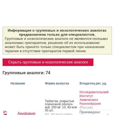
Информация о групповых и нозологических аналогах
предназначена только для специалистов.
Групповые и нозологические аналоги
не являются полными
аналогами препаратов
, решение об их использовании
может быть принято только специалистом при назначении
терапии в отсутствие препаратов первой линии.
Скрыть групповые и нозологические аналоги
Групповые аналоги: 74
Название
Форма выпуска
Владелец рег. уд.
Исследовательский
Институт
Химического
Таб­летки, пок­ры­тые
Разнообразия
пле­ноч­ной обо­лоч­
кой, 200 мг: 10, 40 или
(Россия)
50 шт.
Произведено:
Авифавир
РУ: ЛП-№(014980)-