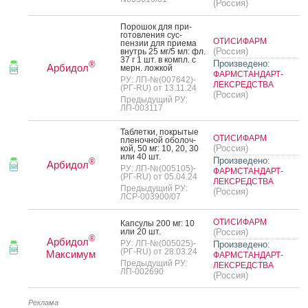
(Россия)
По­рошок для при­
готов­ле­ния сус­
ОТИСИФАРМ
пензии для при­ема
(Россия)
внутрь 25 мг/5 мл: фл.
37 г 1 шт. в компл. с
Произведено:
®
Арбидол
мерн. лож­кой
ФАРМСТАНДАРТ-
РУ: ЛП-№(007642)-
ЛЕКСРЕДСТВА
(РГ-RU) от 13.11.24
(Россия)
Предыдущий РУ:
ЛП-003117
Таб­летки, пок­ры­тые
ОТИСИФАРМ
пле­ноч­ной обо­лоч­
(Россия)
кой, 50 мг: 10, 20, 30
или 40 шт.
Произведено:
®
Арбидол
РУ: ЛП-№(005105)-
ФАРМСТАНДАРТ-
(РГ-RU) от 05.04.24
ЛЕКСРЕДСТВА
Предыдущий РУ:
(Россия)
ЛСР-003900/07
ОТИСИФАРМ
Кап­су­лы 200 мг: 10
или 20 шт.
(Россия)
®
Арбидол
РУ: ЛП-№(005025)-
Произведено:
(РГ-RU) от 28.03.24
Максимум
ФАРМСТАНДАРТ-
Предыдущий РУ:
ЛЕКСРЕДСТВА
ЛП-002690
(Россия)
Реклама