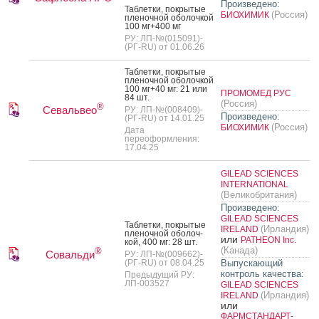
Произведено:
Таб­летки, пок­ры­тые
(Россия)
БИОХИМИК
пле­ноч­ной обо­лоч­кой
100 мг+400 мг
РУ: ЛП-№(015091)-
(РГ-RU) от 01.06.26
Таб­летки, пок­ры­тые
пле­ноч­ной обо­лоч­кой
100 мг+40 мг: 21 или
ПРОМОМЕД РУС
84 шт.
(Россия)
®
Севальвео
РУ: ЛП-№(008409)-
Произведено:
(РГ-RU) от 14.01.25
(Россия)
БИОХИМИК
Дата
переоформления:
17.04.25
GILEAD SCIENCES
INTERNATIONAL
(Великобритания)
Произведено:
GILEAD SCIENCES
Таб­летки, пок­ры­тые
(Ирландия)
IRELAND
пле­ноч­ной обо­лоч­
или
PATHEON Inc.
кой, 400 мг: 28 шт.
(Канада)
®
Совальди
РУ: ЛП-№(009662)-
(РГ-RU) от 08.04.25
Выпускающий
контроль качества:
Предыдущий РУ:
ЛП-003527
GILEAD SCIENCES
(Ирландия)
IRELAND
или
ФАРМСТАНДАРТ-