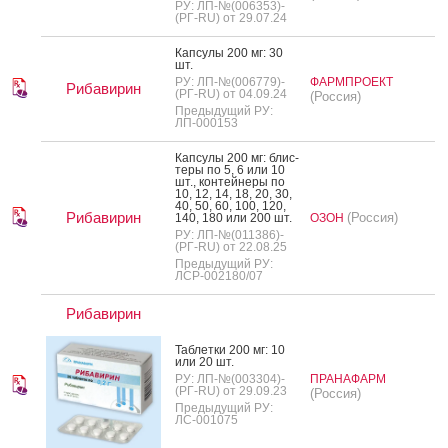
РУ: ЛП-№(006353)-
(РГ-RU) от 29.07.24
Кап­су­лы 200 мг: 30
шт.
РУ: ЛП-№(006779)-
ФАРМПРОЕКТ
Рибавирин
(РГ-RU) от 04.09.24
(Россия)
Предыдущий РУ:
ЛП-000153
Кап­су­лы 200 мг: блис­
те­ры по 5, 6 или 10
шт., кон­тей­не­ры по
10, 12, 14, 18, 20, 30,
40, 50, 60, 100, 120,
Рибавирин
(Россия)
140, 180 или 200 шт.
ОЗОН
РУ: ЛП-№(011386)-
(РГ-RU) от 22.08.25
Предыдущий РУ:
ЛСР-002180/07
Рибавирин
Таб­летки 200 мг: 10
или 20 шт.
РУ: ЛП-№(003304)-
ПРАНАФАРМ
(РГ-RU) от 29.09.23
(Россия)
Предыдущий РУ:
ЛС-001075