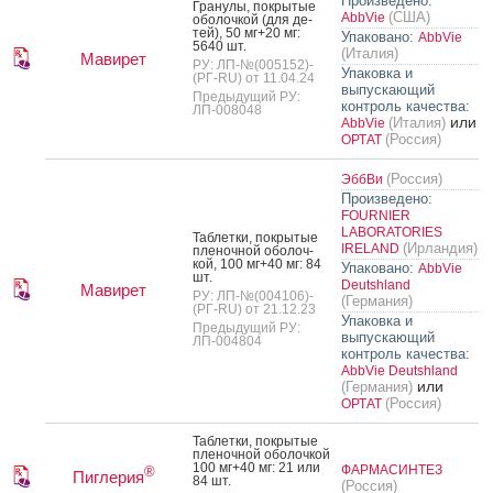
Произведено:
Гра­нулы, пок­ры­тые
(США)
AbbVie
обо­лоч­кой (для де­
тей), 50 мг+20 мг:
Упаковано:
AbbVie
5640 шт.
(Италия)
Мавирет
РУ: ЛП-№(005152)-
Упаковка и
(РГ-RU) от 11.04.24
выпускающий
Предыдущий РУ:
контроль качества:
ЛП-008048
или
(Италия)
AbbVie
(Россия)
ОРТАТ
(Россия)
ЭббВи
Произведено:
FOURNIER
LABORATORIES
Таб­летки, пок­ры­тые
(Ирландия)
IRELAND
пле­ноч­ной обо­лоч­
кой, 100 мг+40 мг: 84
Упаковано:
AbbVie
шт.
Deutshland
Мавирет
РУ: ЛП-№(004106)-
(Германия)
(РГ-RU) от 21.12.23
Упаковка и
Предыдущий РУ:
выпускающий
ЛП-004804
контроль качества:
AbbVie Deutshland
или
(Германия)
(Россия)
ОРТАТ
Таб­летки, пок­ры­тые
пле­ноч­ной обо­лоч­кой
100 мг+40 мг: 21 или
ФАРМАСИНТЕЗ
®
Пиглерия
84 шт.
(Россия)