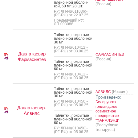
пле­ноч­ной обо­лоч­
(Россия)
кой, 60 мг: 28 шт.
РУ: ЛП-№(011036)-
(РГ-RU) от 22.07.25
Предыдущий РУ:
ЛП-003088
Таб­летки, пок­ры­тые
пле­ноч­ной обо­лоч­кой
30 мг
РУ: ЛП-№(010412)-
(РГ-RU) от 03.06.25
Даклатасвир
ФАРМАСИНТЕЗ
Фармасинтез
(Россия)
Таб­летки, пок­ры­тые
пле­ноч­ной обо­лоч­кой
60 мг
РУ: ЛП-№(010412)-
(РГ-RU) от 03.06.25
Таб­летки, пок­ры­тые
(Россия)
АЛВИЛС
пле­ноч­ной обо­лоч­кой
30 мг
Произведено:
РУ: ЛП-№(010450)-
Белорусско-
(РГ-RU) от 05.06.25
голландское
Даклатасвир-
совместное
Алвилс
Таб­летки, пок­ры­тые
предприятие
пле­ноч­ной обо­лоч­кой
"ФАРМЛЭНД"
60 мг
(Республика
РУ: ЛП-№(010450)-
Беларусь)
(РГ-RU) от 05.06.25