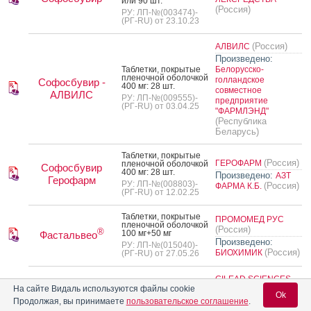
или 90 шт.
(Россия)
РУ: ЛП-№(003474)-
(РГ-RU) от 23.10.23
(Россия)
АЛВИЛС
Произведено:
Таб­летки, пок­ры­тые
Белорусско-
пле­ноч­ной обо­лоч­кой
голландское
Софосбувир -
400 мг: 28 шт.
совместное
АЛВИЛС
РУ: ЛП-№(009555)-
предприятие
(РГ-RU) от 03.04.25
"ФАРМЛЭНД"
(Республика
Беларусь)
Таб­летки, пок­ры­тые
(Россия)
ГЕРОФАРМ
пле­ноч­ной обо­лоч­кой
Софосбувир
400 мг: 28 шт.
Произведено:
АЗТ
Герофарм
РУ: ЛП-№(008803)-
(Россия)
ФАРМА К.Б.
(РГ-RU) от 12.02.25
Таб­летки, пок­ры­тые
ПРОМОМЕД РУС
пле­ноч­ной обо­лоч­кой
(Россия)
®
100 мг+50 мг
Фастальвео
Произведено:
РУ: ЛП-№(015040)-
(Россия)
БИОХИМИК
(РГ-RU) от 27.05.26
GILEAD SCIENCES
На сайте Видаль используются файлы cookie
INTERNATIONAL
Ok
(Великобритания)
Продолжая, вы принимаете
пользовательское соглашение
.