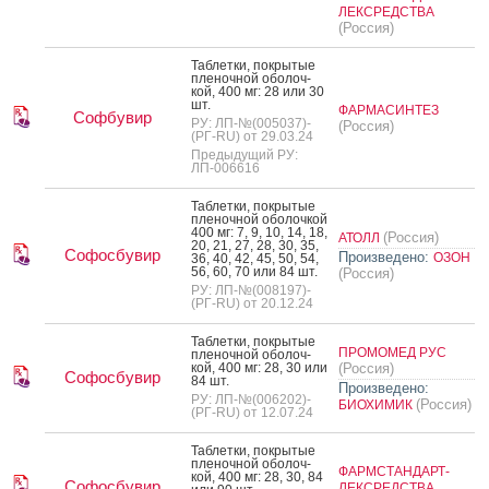
ЛЕКСРЕДСТВА
(Россия)
Таб­летки, пок­ры­тые
пле­ноч­ной обо­лоч­
кой, 400 мг: 28 или 30
шт.
ФАРМАСИНТЕЗ
Софбувир
РУ: ЛП-№(005037)-
(Россия)
(РГ-RU) от 29.03.24
Предыдущий РУ:
ЛП-006616
Таб­летки, пок­ры­тые
пле­ноч­ной обо­лоч­кой
400 мг: 7, 9, 10, 14, 18,
(Россия)
АТОЛЛ
20, 21, 27, 28, 30, 35,
Софосбувир
Произведено:
ОЗОН
36, 40, 42, 45, 50, 54,
56, 60, 70 или 84 шт.
(Россия)
РУ: ЛП-№(008197)-
(РГ-RU) от 20.12.24
Таб­летки, пок­ры­тые
ПРОМОМЕД РУС
пле­ноч­ной обо­лоч­
кой, 400 мг: 28, 30 или
(Россия)
Софосбувир
84 шт.
Произведено:
РУ: ЛП-№(006202)-
(Россия)
БИОХИМИК
(РГ-RU) от 12.07.24
Таб­летки, пок­ры­тые
пле­ноч­ной обо­лоч­
ФАРМСТАНДАРТ-
кой, 400 мг: 28, 30, 84
Софосбувир
ЛЕКСРЕДСТВА