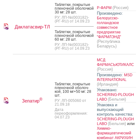
Таб­летки, пок­ры­тые
(Россия)
Р-ФАРМ
пле­ноч­ной обо­лоч­кой
30 мг: 28 шт.
Произведено:
РУ: ЛП-№(003182)-
Белорусско-
(РГ-RU) от 14.09.23
голландское
Даклатасвир-ТЛ
совместное
Таб­летки, пок­ры­тые
предприятие
пле­ноч­ной обо­лоч­кой
"ФАРМЛЭНД"
60 мг: 28 шт.
(Республика
РУ: ЛП-№(003182)-
Беларусь)
(РГ-RU) от 14.09.23
МСД
ФАРМАСЬЮТИКАЛС
(Россия)
Произведено:
MSD
INTERNATIONAL
Таб­летки, пок­ры­тые
(Ирландия)
пле­ноч­ной обо­лоч­
Упаковано:
кой, 100 мг+50 мг: 28
SCHERING-PLOUGH
шт.
(Бельгия)
®
LABO
Зепатир
РУ: ЛП-005060 от
21.09.18
Упаковка и
выпускающий
Дата
переоформления:
контроль качества:
04.07.23
SCHERING-PLOUGH
или
(Бельгия)
LABO
Химико-
фармацевтический
комбинат АКРИХИН