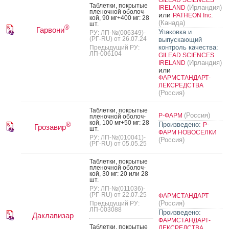
GILEAD SCIENCES
Таб­летки, пок­ры­тые
(Ирландия)
IRELAND
пле­ноч­ной обо­лоч­
или
PATHEON Inc.
кой, 90 мг+400 мг: 28
(Канада)
шт.
®
Гарвони
Упаковка и
РУ: ЛП-№(006349)-
(РГ-RU) от 26.07.24
выпускающий
контроль качества:
Предыдущий РУ:
ЛП-006104
GILEAD SCIENCES
(Ирландия)
IRELAND
или
ФАРМСТАНДАРТ-
ЛЕКСРЕДСТВА
(Россия)
Таб­летки, пок­ры­тые
(Россия)
Р-ФАРМ
пле­ноч­ной обо­лоч­
кой, 100 мг+50 мг: 28
Произведено:
®
Р-
Грозавир
шт.
ФАРМ НОВОСЕЛКИ
РУ: ЛП-№(010041)-
(Россия)
(РГ-RU) от 05.05.25
Таб­летки, пок­ры­тые
пле­ноч­ной обо­лоч­
кой, 30 мг: 20 или 28
шт.
РУ: ЛП-№(011036)-
(РГ-RU) от 22.07.25
ФАРМСТАНДАРТ
(Россия)
Предыдущий РУ:
ЛП-003088
Произведено:
Даклавизар
ФАРМСТАНДАРТ-
Таб­летки, пок­ры­тые
ЛЕКСРЕДСТВА