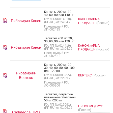
Кап­су­лы 200 мг: 30,
40, 60, 90 или 140 шт.
РУ: ЛП-№(014618)-
КАНОНФАРМА
Рибавирин Канон
(РГ-RU) от 24.04.26
(Россия)
ПРОДАКШН
Предыдущий РУ:
ЛП-002495
Таб­летки 200 мг: 20,
30, 60, 90 или 120 шт.
РУ: ЛП-№(014419)-
КАНОНФАРМА
Рибавирин Канон
(РГ-RU) от 13.04.26
(Россия)
ПРОДАКШН
Предыдущий РУ:
ЛС-002521
Кап­су­лы 200 мг: 20,
30, 40, 60, 80, 90, 100
или 120 шт.
Рибавирин-
РУ: ЛП-№(003255)-
(Россия)
ВЕРТЕКС
Вертекс
(РГ-RU) от 22.09.23
Предыдущий РУ:
ЛС-000206
Таб­летки, пок­ры­тые
пле­ноч­ной обо­лоч­кой
50 мг+200 мг
РУ: ЛП-№(015091)-
ПРОМОМЕД РУС
(РГ-RU) от 01.06.26
(Россия)
Сафлеола ПРО