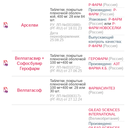
(Россия)
Р-ФАРМ
Таб­летки, пок­ры­тые
Произведено:
Р-
пле­ноч­ной обо­лоч­
(Россия)
ФАРМ
кой, 400 мг: 28 или 84
Упаковано:
Р-ФАРМ
шт.
или
(Россия)
Р-
Арселви
РУ: ЛП-№(001686)-
ФАРМ НОВОСЕЛКИ
(РГ-RU) от 18.01.23
(Россия)
Дата
переоформления:
Выпускающий
25.08.25
контроль качества:
(Россия)
Р-ФАРМ
Таб­летки, пок­ры­тые
Велпатасвир +
(Россия)
ГЕРОФАРМ
пле­ноч­ной обо­лоч­кой
100 мг+400 мг
Софосбувир
Произведено:
АЗТ
РУ: ЛП-№(010711)-
Герофарм
(Россия)
ФАРМА К.Б.
(РГ-RU) от 27.06.25
Таб­летки, пок­ры­тые
пле­ноч­ной обо­лоч­кой
100 мг+400 мг: 28 или
ФАРМАСИНТЕЗ
Велпатасоф
30 шт.
(Россия)
РУ: ЛП-№(008317)-
(РГ-RU) от 27.12.24
GILEAD SCIENCES
INTERNATIONAL
(Великобритания)
Произведено: