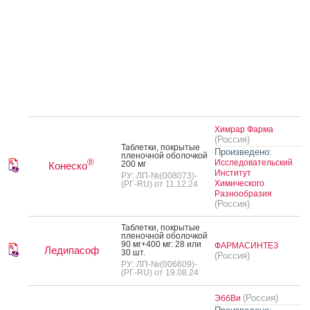
Химрар Фарма
(Россия)
Таб­летки, пок­ры­тые
Произведено:
пле­ноч­ной обо­лоч­кой
®
Исследовательский
200 мг
Конеско
Институт
РУ: ЛП-№(008073)-
Химического
(РГ-RU) от 11.12.24
Разнообразия
(Россия)
Таб­летки, пок­ры­тые
пле­ноч­ной обо­лоч­кой
90 мг+400 мг: 28 или
ФАРМАСИНТЕЗ
Ледипасоф
30 шт.
(Россия)
РУ: ЛП-№(006609)-
(РГ-RU) от 19.08.24
(Россия)
ЭббВи