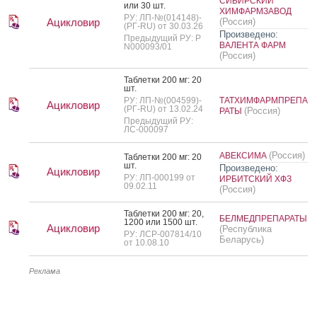
СИБИРСКИЙ
или 30 шт.
ХИМФАРМЗАВОД
РУ: ЛП-№(014148)-
Ацикловир
(Россия)
(РГ-RU) от 30.03.26
Произведено:
Предыдущий РУ: Р
ВАЛЕНТА ФАРМ
N000093/01
(Россия)
Таб­летки 200 мг: 20
шт.
РУ: ЛП-№(004599)-
ТАТХИМФАРМПРЕПА
Ацикловир
(РГ-RU) от 13.02.24
(Россия)
РАТЫ
Предыдущий РУ:
ЛС-000097
(Россия)
АВЕКСИМА
Таб­летки 200 мг: 20
шт.
Произведено:
Ацикловир
РУ: ЛП-000199 от
ИРБИТСКИЙ ХФЗ
09.02.11
(Россия)
Таб­летки 200 мг: 20,
БЕЛМЕДПРЕПАРАТЫ
1200 или 1500 шт.
Ацикловир
(Республика
РУ: ЛСР-007814/10
Беларусь)
от 10.08.10
Реклама