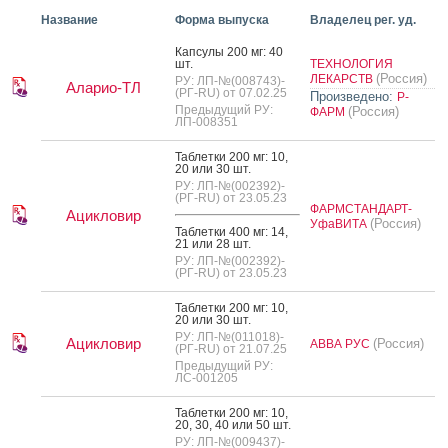
Название
Форма выпуска
Владелец рег. уд.
Кап­су­лы 200 мг: 40
шт.
ТЕХНОЛОГИЯ
(Россия)
ЛЕКАРСТВ
РУ: ЛП-№(008743)-
Аларио-ТЛ
(РГ-RU) от 07.02.25
Произведено:
Р-
Предыдущий РУ:
(Россия)
ФАРМ
ЛП-008351
Таб­летки 200 мг: 10,
20 или 30 шт.
РУ: ЛП-№(002392)-
(РГ-RU) от 23.05.23
ФАРМСТАНДАРТ-
Ацикловир
(Россия)
УфаВИТА
Таб­летки 400 мг: 14,
21 или 28 шт.
РУ: ЛП-№(002392)-
(РГ-RU) от 23.05.23
Таб­летки 200 мг: 10,
20 или 30 шт.
РУ: ЛП-№(011018)-
Ацикловир
(Россия)
АВВА РУС
(РГ-RU) от 21.07.25
Предыдущий РУ:
ЛС-001205
Таб­летки 200 мг: 10,
20, 30, 40 или 50 шт.
РУ: ЛП-№(009437)-