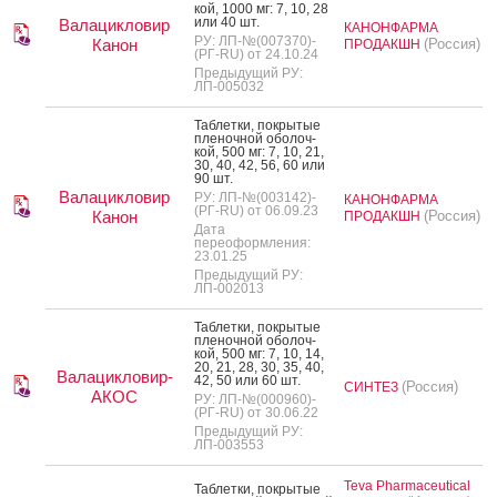
кой, 1000 мг: 7, 10, 28
или 40 шт.
Валацикловир
КАНОНФАРМА
РУ: ЛП-№(007370)-
Канон
(Россия)
ПРОДАКШН
(РГ-RU) от 24.10.24
Предыдущий РУ:
ЛП-005032
Таб­летки, пок­ры­тые
пле­ноч­ной обо­лоч­
кой, 500 мг: 7, 10, 21,
30, 40, 42, 56, 60 или
90 шт.
Валацикловир
РУ: ЛП-№(003142)-
КАНОНФАРМА
(РГ-RU) от 06.09.23
Канон
(Россия)
ПРОДАКШН
Дата
переоформления:
23.01.25
Предыдущий РУ:
ЛП-002013
Таб­летки, пок­ры­тые
пле­ноч­ной обо­лоч­
кой, 500 мг: 7, 10, 14,
20, 21, 28, 30, 35, 40,
Валацикловир-
42, 50 или 60 шт.
(Россия)
СИНТЕЗ
АКОС
РУ: ЛП-№(000960)-
(РГ-RU) от 30.06.22
Предыдущий РУ:
ЛП-003553
Teva Pharmaceutical
Таб­летки, пок­ры­тые