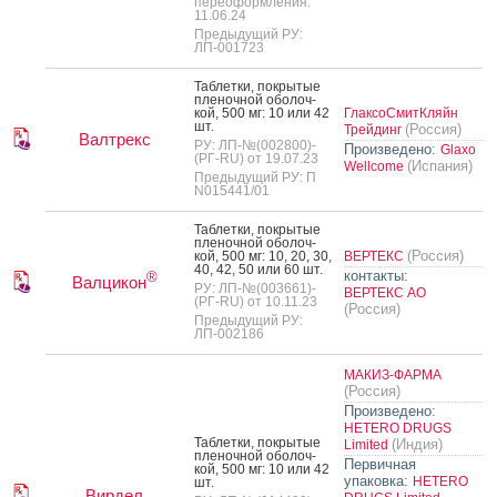
переоформления:
11.06.24
Предыдущий РУ:
ЛП-001723
Таб­летки, пок­ры­тые
пле­ноч­ной обо­лоч­
кой, 500 мг: 10 или 42
ГлаксоСмитКляйн
шт.
(Россия)
Трейдинг
Валтрекс
РУ: ЛП-№(002800)-
Произведено:
Glaxo
(РГ-RU) от 19.07.23
(Испания)
Wellcome
Предыдущий РУ: П
N015441/01
Таб­летки, пок­ры­тые
пле­ноч­ной обо­лоч­
(Россия)
кой, 500 мг: 10, 20, 30,
ВЕРТЕКС
40, 42, 50 или 60 шт.
контакты:
®
Валцикон
РУ: ЛП-№(003661)-
ВЕРТЕКС АО
(РГ-RU) от 10.11.23
(Россия)
Предыдущий РУ:
ЛП-002186
МАКИЗ-ФАРМА
(Россия)
Произведено:
HETERO DRUGS
Таб­летки, пок­ры­тые
(Индия)
Limited
пле­ноч­ной обо­лоч­
Первичная
кой, 500 мг: 10 или 42
упаковка:
HETERO
шт.
Вирдел