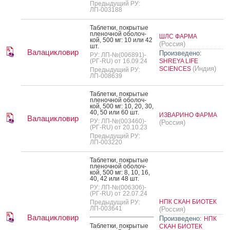
Предыдущий РУ:
ЛП-003188
Таб­летки, пок­ры­тые
пле­ноч­ной обо­лоч­
ШЛС ФАРМА
кой, 500 мг: 10 или 42
(Россия)
шт.
Валацикловир
Произведено:
РУ: ЛП-№(006891)-
(РГ-RU) от 16.09.24
SHREYA LIFE
(Индия)
SCIENCES
Предыдущий РУ:
ЛП-008639
Таб­летки, пок­ры­тые
пле­ноч­ной обо­лоч­
кой, 500 мг: 10, 20, 30,
40, 50 или 60 шт.
ИЗВАРИНО ФАРМА
Валацикловир
РУ: ЛП-№(003460)-
(Россия)
(РГ-RU) от 20.10.23
Предыдущий РУ:
ЛП-003220
Таб­летки, пок­ры­тые
пле­ноч­ной обо­лоч­
кой, 500 мг: 8, 10, 16,
40, 42 или 48 шт.
РУ: ЛП-№(006306)-
(РГ-RU) от 22.07.24
НПК СКАН БИОТЕК
Предыдущий РУ:
ЛП-003641
(Россия)
Валацикловир
Произведено:
НПК
Таб­летки, пок­ры­тые
СКАН БИОТЕК