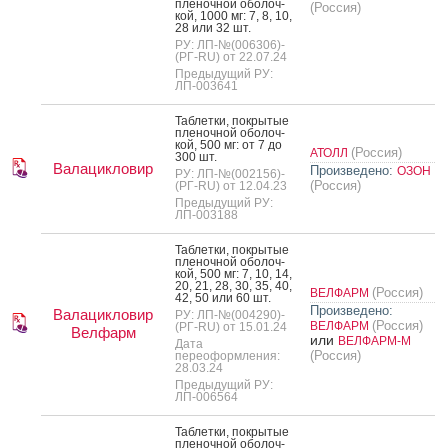
пле­ноч­ной обо­лоч­
(Россия)
кой, 1000 мг: 7, 8, 10,
28 или 32 шт.
РУ: ЛП-№(006306)-
(РГ-RU) от 22.07.24
Предыдущий РУ:
ЛП-003641
Таб­летки, пок­ры­тые
пле­ноч­ной обо­лоч­
кой, 500 мг: от 7 до
(Россия)
АТОЛЛ
300 шт.
Валацикловир
Произведено:
ОЗОН
РУ: ЛП-№(002156)-
(Россия)
(РГ-RU) от 12.04.23
Предыдущий РУ:
ЛП-003188
Таб­летки, пок­ры­тые
пле­ноч­ной обо­лоч­
кой, 500 мг: 7, 10, 14,
20, 21, 28, 30, 35, 40,
(Россия)
ВЕЛФАРМ
42, 50 или 60 шт.
Произведено:
Валацикловир
РУ: ЛП-№(004290)-
(Россия)
ВЕЛФАРМ
(РГ-RU) от 15.01.24
Велфарм
или
ВЕЛФАРМ-М
Дата
(Россия)
переоформления:
28.03.24
Предыдущий РУ:
ЛП-006564
Таб­летки, пок­ры­тые
пле­ноч­ной обо­лоч­