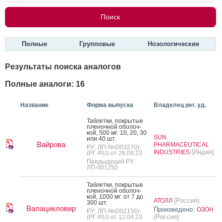
Полные
Групповые
Нозологические
Результаты поиска аналогов
Полные аналоги: 16
Название
Форма выпуска
Владелец рег. уд.
Таб­летки, пок­ры­тые
пле­ноч­ной обо­лоч­
кой, 500 мг: 10, 20, 30
SUN
или 40 шт.
Вайрова
PHARMACEUTICAL
РУ: ЛП-№(003270)-
(Индия)
INDUSTRIES
(РГ-RU) от 26.09.23
Предыдущий РУ:
ЛП-001250
Таб­летки, пок­ры­тые
пле­ноч­ной обо­лоч­
кой, 1000 мг: от 7 до
(Россия)
АТОЛЛ
300 шт.
Валацикловир
Произведено:
ОЗОН
РУ: ЛП-№(002156)-
(Россия)
(РГ-RU) от 12.04.23