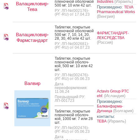
(Израиль)
пле­ноч­ной обо­лоч­кой
Industries
Валацикловир-
500 мг: 10 или 42 шт.
Произведено:
TEVA
Тева
РУ: ЛП-№(002176)-
Pharmaceutical Works
(РГ-RU) от 17.04.23
(Венгрия)
Таб­летки, пок­ры­тые
пле­ноч­ной обо­лоч­кой
ФАРМСТАНДАРТ-
Валацикловир-
500 мг: 7, 10, 14, 20,
ЛЕКСРЕДСТВА
28, 30, 40 или 42 шт.
Фармстандарт
(Россия)
РУ: ЛП-№(002681)-
(РГ-RU) от 04.07.23
Таб­летки, пок­ры­тые
пле­ноч­ной обо­лоч­
кой, 500 мг: 10 или 42
шт.
РУ: ЛП-№(002476)-
(РГ-RU) от 05.06.23
Валвир
Дата
переоформления:
Actavis Group PTC
11.06.24
(Исландия)
ehf.
Предыдущий РУ:
ЛП-001723
Произведено:
Балканфарма-
(Болгария)
Дупница
Таб­летки, пок­ры­тые
пле­ноч­ной обо­лоч­
контакты:
кой, 1000 мг: 7 или 28
(Израиль)
ТЕВА
шт.
РУ: ЛП-№(002476)-
(РГ-RU) от 05.06.23
Дата