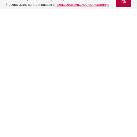
Ok
состояниях
Продолжая, вы принимаете
пользовательское соглашение
.
Реклама. НАО "СЕВЕРНАЯ ЗВЕЗДА", ИНН 772
0185196
Вход для специалистов
E-mail учетной записи Vidal:
Пароль:
Реклама. АО "Видаль Рус", ИНН 772
8043605
Регистрация
Забыли пароль?