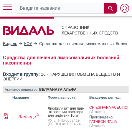
СПРАВОЧНИК
ЛЕКАРСТВЕННЫХ СРЕДСТВ
Видаль
КФУ
Средства для лечения лизосомальных болезне
Средства для лечения лизосомальных болезней
накопления
Входит в группу:
16 -
НАРУШЕНИЯ ОБМЕНА ВЕЩЕСТВ И
ЭНЕРГИИ
Активное вещество:
ВЕЛМАНАЗА АЛЬФА
Название
Форма выпуска
Владелец рег. уд.
CHIESI FARMACEUTICI
Ли­офи­лизат для при­
(Италия)
готов­ле­ния рас­тво­ра
®
для ин­фу­зий 10 мг
Ламзеде
Произведено:
РУ: ЛП-№(005241)-
PATHEON ITALIA
(РГ-RU) от 19.04.24
(Италия)