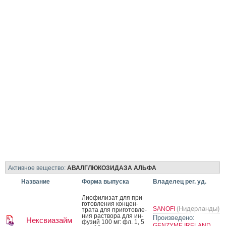
Активное вещество:
АВАЛГЛЮКОЗИДАЗА АЛЬФА
Название
Форма выпуска
Владелец рег. уд.
Ли­офи­лизат для при­
готов­ле­ния кон­цен­
(Нидерланды)
SANOFI
тра­та для при­готов­ле­
ния рас­тво­ра для ин­
Произведено:
Нексвиазайм
фу­зий 100 мг: фл. 1, 5
GENZYME IRELAND