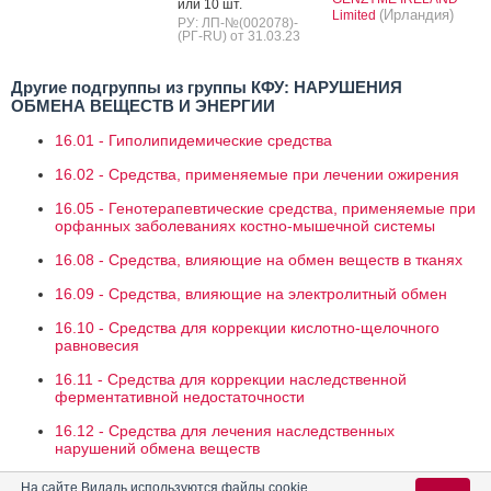
или 10 шт.
(Ирландия)
Limited
РУ: ЛП-№(002078)-
(РГ-RU) от 31.03.23
Другие подгруппы из группы КФУ: НАРУШЕНИЯ
ОБМЕНА ВЕЩЕСТВ И ЭНЕРГИИ
16.01 - Гиполипидемические средства
16.02 - Средства, применяемые при лечении ожирения
16.05 - Генотерапевтические средства, применяемые при
орфанных заболеваниях костно-мышечной системы
16.08 - Средства, влияющие на обмен веществ в тканях
16.09 - Средства, влияющие на электролитный обмен
16.10 - Средства для коррекции кислотно-щелочного
равновесия
16.11 - Средства для коррекции наследственной
ферментативной недостаточности
16.12 - Средства для лечения наследственных
нарушений обмена веществ
16.14 - Средства, применяемые при астенических
На сайте Видаль используются файлы cookie